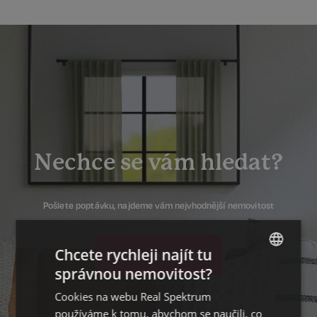
Nechce se vám hledat?
Pošlete poptávku, najdeme vám nejvhodnější nemovitost
Chcete rychleji najít tu
Poptat nemovitost
správnou nemovitost?
CZECH
Cookies na webu Real Spektrum
GERMAN
používáme k tomu, abychom se naučili, co