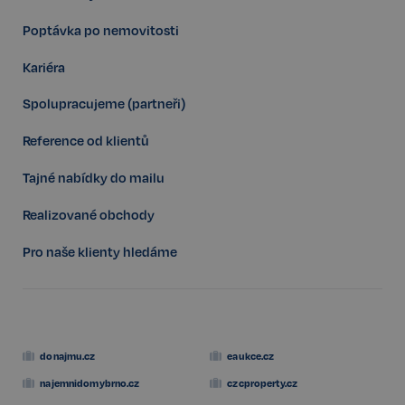
Poptávka po nemovitosti
Kariéra
Spolupracujeme (partneři)
Reference od klientů
Tajné nabídky do mailu
udid
.realspektrum.cz
4 týdny 2
dny
Realizované obchody
Pro naše klienty hledáme
donajmu.cz
eaukce.cz
VISITOR_PRIVACY_METADATA
5 měsíců
YouTube
najemnidomybrno.cz
czcproperty.cz
4 týdny
.youtube.com