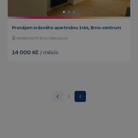
Pronájem krásného apartmánu 1+kk, Brno-centrum
Koliště 141/47, Brno - Zábrdovice
14 000
Kč
/
měsíc
1
2