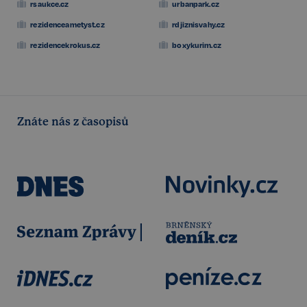
rsaukce.cz
urbanpark.cz
rezidenceametyst.cz
rdjiznisvahy.cz
rezidencekrokus.cz
boxykurim.cz
Znáte nás z časopisů
Storage declaration
Storage
Název
P
type
szn:idnts:cch
Místní
úložiště