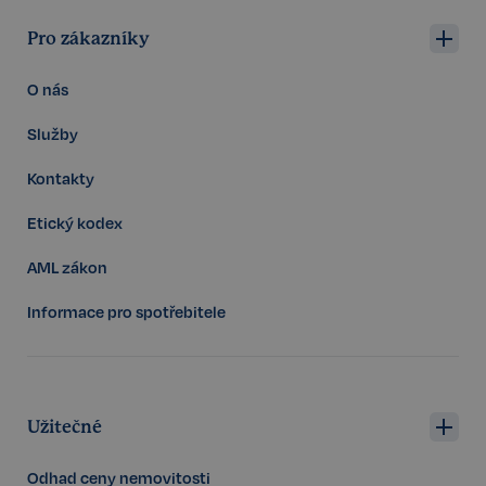
sp_landing
1 den
Spotify Inc.
.spotify.com
Pro zákazníky
O nás
Služby
FPGSID
29 minut
Google
Kontakty
57 sekund
.realspektrum.cz
Etický kodex
AML zákon
Informace pro spotřebitele
PHPSESSID
Zavřením
PHP.net
prohlížeče
www.realspektrum.cz
Užitečné
Odhad ceny nemovitosti