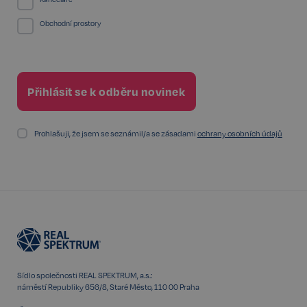
Obchodní prostory
Nezbytné
Výkonnostní
Cílení
Funkční
Nezařazené soubory
Prohlašuji, že jsem se seznámil/a se zásadami
ochrany osobních údajů
Kategorie Nezbytné umožňuje základní funkce
webových stránek, jako je přihlášení uživatele a
správa účtu. Bez této kategorie nelze webové
stránky řádně používat. Tato kategorie je vždy
povolena a zahrnuje také uložení, která jsou
nezbytná pro zajištění bezpečného provozu našich
služeb.
Poskytovatel /
Název
Vyprší
Doména
_GRECAPTCHA
5 měsíců
Google LLC
3 týdny
www.google.com
Sídlo společnosti REAL SPEKTRUM, a.s.:
náměstí Republiky 656/8, Staré Město, 110 00 Praha