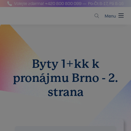
Volejte zdarma!
+420 800 800 099
— Po-Čt 8-17, Pá 8-16
Menu
Byty 1+kk k
pronájmu Brno - 2.
strana