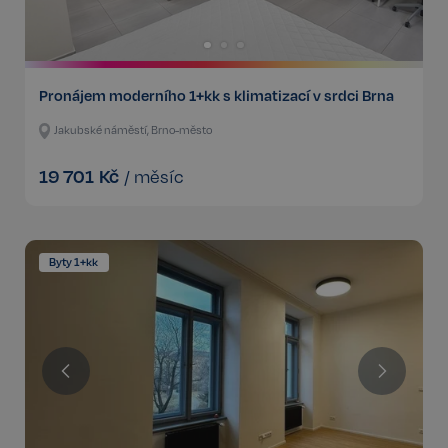
Pronájem moderního 1+kk s klimatizací v srdci Brna
Jakubské náměstí, Brno-město
19 701
Kč
/
měsíc
Byty 1+kk