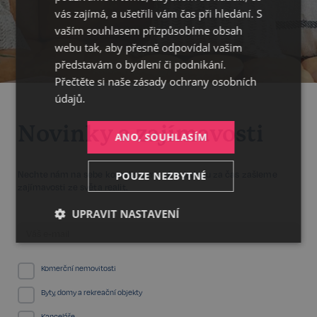
ENGLISH
vás zajímá, a ušetřili vám čas při hledání. S
vaším souhlasem přizpůsobíme obsah
webu tak, aby přesně odpovídal vašim
představám o bydlení či podnikání.
Přečtěte si naše
zásady ochrany osobních
údajů.
Novinky a zajímavosti
ANO, SOUHLASÍM
POUZE NEZBYTNÉ
Nechte nám na sebe kontakt a my vám jednou za čas zašleme
zajímavosti ze světa realit.
UPRAVIT NASTAVENÍ
Nezbytné
Výkonnostní
Cílení
Komerční nemovitosti
Byty, domy a rekreační objekty
Funkční
Nezařazené
soubory
Kanceláře