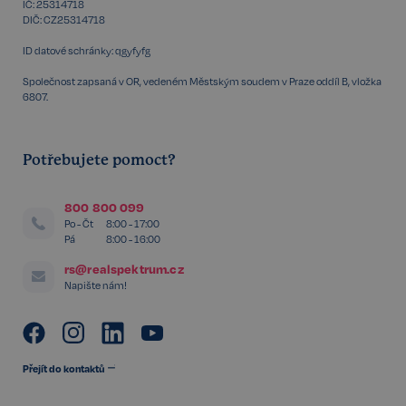
IČ: 25314718
DIČ: CZ25314718
ID datové schránky: qgyfyfg
Google
CookieScriptConsent
6 měsíců
CookieScript
Privacy Policy
.realspektrum.cz
Společnost zapsaná v OR, vedeném Městským soudem v Praze oddíl B, vložka
6807.
Potřebujete pomoct?
800 800 099
Po - Čt
8:00 - 17:00
Pá
8:00 - 16:00
rs@realspektrum.cz
sp_t
11 měsíců
Spotify Inc.
4 týdny
.spotify.com
Napište nám!
Přejít do kontaktů