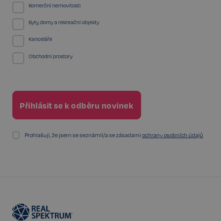
Komerční nemovitosti
Byty, domy a rekreační objekty
Kanceláře
PHPSESSID
Zavřením
PHP.net
Obchodní prostory
prohlížeče
www.realspektrum.cz
Prohlašuji, že jsem se seznámil/a se zásadami
ochrany osobních údajů