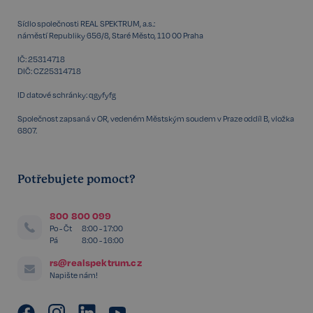
Sídlo společnosti REAL SPEKTRUM, a.s.:
udid
.realspektrum.cz
4 týdny 2
dny
náměstí Republiky 656/8, Staré Město, 110 00 Praha
IČ: 25314718
DIČ: CZ25314718
ID datové schránky: qgyfyfg
Společnost zapsaná v OR, vedeném Městským soudem v Praze oddíl B, vložka
6807.
VISITOR_PRIVACY_METADATA
5 měsíců
YouTube
4 týdny
.youtube.com
Potřebujete pomoct?
800 800 099
Po - Čt
8:00 - 17:00
Pá
8:00 - 16:00
rs@realspektrum.cz
Napište nám!