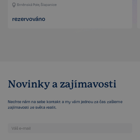
Brněnská Pole, Šlapanice
rezervováno
sp_t
11 měsíců
Spotify Inc.
4 týdny
.spotify.com
Novinky a zajímavosti
sp_landing
1 den
Spotify Inc.
.spotify.com
Nechte nám na sebe kontakt a my vám jednou za čas zašleme
zajímavosti ze světa realit.
FPGSID
29 minut
Google
57 sekund
.realspektrum.cz