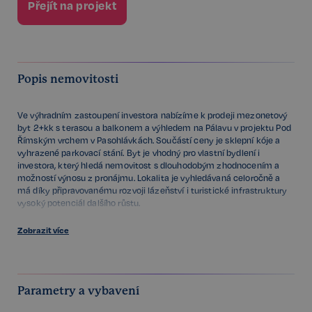
Přejít na projekt
Popis nemovitosti
Ve výhradním zastoupení investora nabízíme k prodeji mezonetový
byt 2+kk s terasou a balkonem a výhledem na Pálavu v projektu Pod
Římským vrchem v Pasohlávkách. Součástí ceny je sklepní kóje a
vyhrazené parkovací stání. Byt je vhodný pro vlastní bydlení i
investora, který hledá nemovitost s dlouhodobým zhodnocením a
možností výnosu z pronájmu. Lokalita je vyhledávaná celoročně a
má díky připravovanému rozvoji lázeňství i turistické infrastruktury
vysoký potenciál dalšího růstu.
Podlahová plocha bytu činí 65,5 m², terasa má 18,5 m², balkon 4,1
Zobrazit více
m² a sklepní kóje 4,4 m², celkem tedy 92,5 m². Dispozice zahrnuje
vstupní halu, obývací pokoj s kuchyňským koutem a přímým
vstupem na terasu, spíž, ložnici s balkonem a koupelnu s WC. Obytný
prostor nabízí dostatek místa pro oddělení jídelní, relaxační i
Parametry a vybavení
pracovní části, terasa rozšiřuje možnost využití bytu v letních
měsících a poskytuje prostor pro posezení či venkovní jídelní zónu.