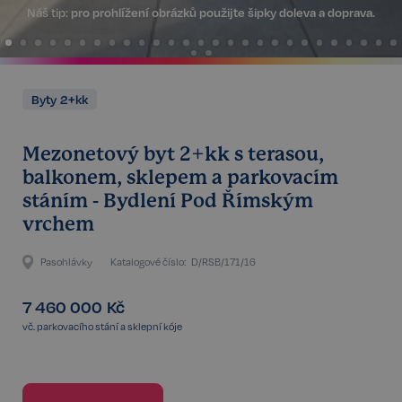
Náš tip:
pro prohlížení obrázků použijte šipky doleva a doprava.
Byty 2+kk
Mezonetový byt 2+kk s terasou,
balkonem, sklepem a parkovacím
stáním - Bydlení Pod Římským
vrchem
Pasohlávky
Katalogové číslo:
D/RSB/171/16
7 460 000
Kč
vč. parkovacího stání a sklepní kóje