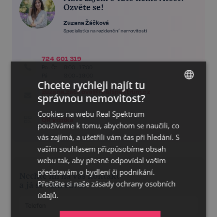
Ozvěte se!
Zuzana Žáčková
Specialistka na rezidenční nemovitosti
724 601 319
Po - Čt
8:00 - 17:00
Pá
8:00 - 16:00
Chcete rychleji najít tu
zuzana.zackova@realspektrum.cz
správnou nemovitost?
CZECH
Napište nám!
Cookies na webu Real Spektrum
GERMAN
QR vizitka
používáme k tomu, abychom se naučili, co
ENGLISH
vás zajímá, a ušetřili vám čas při hledání. S
vaším souhlasem přizpůsobíme obsah
webu tak, aby přesně odpovídal vašim
představám o bydlení či podnikání.
Nechte mi na vás kontakt
Přečtěte si naše
zásady ochrany osobních
a já se vám ozvu!
údajů.