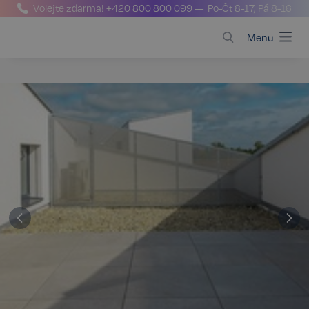
Volejte zdarma!
+420 800 800 099
— Po-Čt 8-17, Pá 8-16
Menu