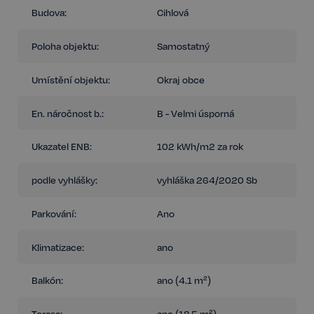
Budova:
Cihlová
Poloha objektu:
Samostatný
Umístění objektu:
Okraj obce
En. náročnost b.:
B - Velmi úsporná
Ukazatel ENB:
102 kWh/m2 za rok
podle vyhlášky:
vyhláška 264/2020 Sb
Parkování:
Ano
Klimatizace:
ano
Balkón:
ano (4.1 m²)
Terasa:
ano (18.5 m²)