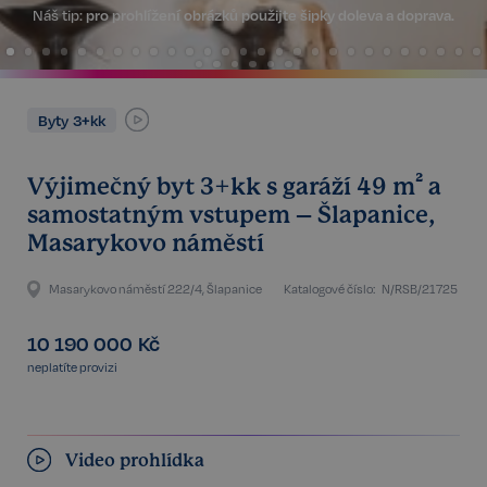
Náš tip:
pro prohlížení obrázků použijte šipky doleva a doprava.
Byty 3+kk
Výjimečný byt 3+kk s garáží 49 m² a
samostatným vstupem – Šlapanice,
Masarykovo náměstí
Masarykovo náměstí 222/4, Šlapanice
Katalogové číslo:
N/RSB/21725
10 190 000
Kč
neplatíte provizi
Video prohlídka