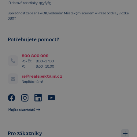
ID datové schránky: qgyfyfg
Společnost zapsaná v OR, vedeném Městským soudem v Praze oddíl B, vložka
6807.
Potřebujete pomoct?
VISITOR_PRIVACY_METADATA
5 měsíců
YouTube
800 800 099
4 týdny
.youtube.com
Po - Čt
8:00 - 17:00
Pá
8:00 - 16:00
rs@realspektrum.cz
Napište nám!
Přejít do kontaktů
Pro zákazníky