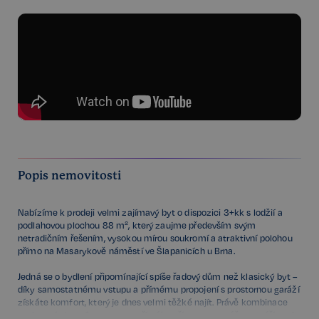
Popis nemovitosti
Nabízíme k prodeji velmi zajímavý byt o dispozici 3+kk s lodžií a
podlahovou plochou 88 m², který zaujme především svým
netradičním řešením, vysokou mírou soukromí a atraktivní polohou
přímo na Masarykově náměstí ve Šlapanicích u Brna.
Jedná se o bydlení připomínající spíše řadový dům než klasický byt –
díky samostatnému vstupu a přímému propojení s prostornou garáží
získáte komfort, který je dnes velmi těžké najít. Právě kombinace
soukromí, vlastního vstupu a přímého přístupu z garáže vytváří pocit