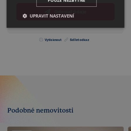
POUZE NEZBYTNÉ
Odeslat údaje
UPRAVIT NASTAVENÍ
Nezbytné
Výkonnostní
Cílení
Vytisknout
Sdílet odkaz
Funkční
Nezařazené
soubory
Nezbytné
Výkonnostní
Cílení
Funkční
Nezařazené soubory
Podobné nemovitosti
Kategorie Nezbytné umožňuje základní funkce
webových stránek, jako je přihlášení uživatele a
správa účtu. Bez této kategorie nelze webové
stránky řádně používat. Tato kategorie je vždy