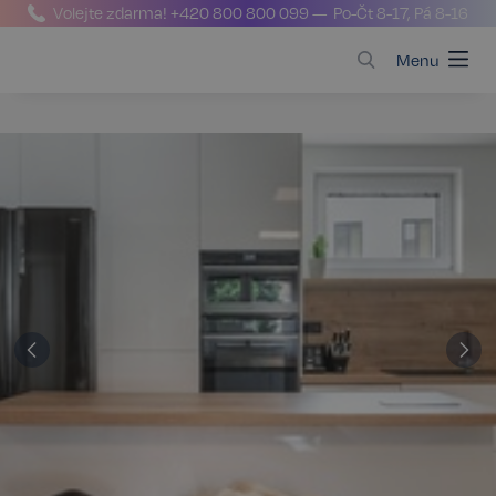
Volejte zdarma!
+420 800 800 099
— Po-Čt 8-17, Pá 8-16
Menu