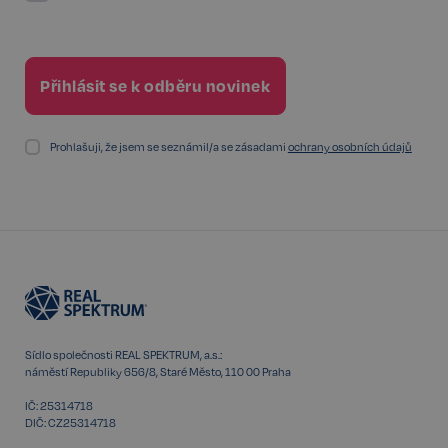
PHPSESSID
Zavřením
PHP.net
prohlížeče
www.realspektrum.cz
Prohlašuji, že jsem se seznámil/a se zásadami
ochrany osobních údajů
Sídlo společnosti REAL SPEKTRUM, a.s.:
náměstí Republiky 656/8, Staré Město, 110 00 Praha
IČ: 25314718
udid
.realspektrum.cz
4 týdny 2
DIČ: CZ25314718
dny