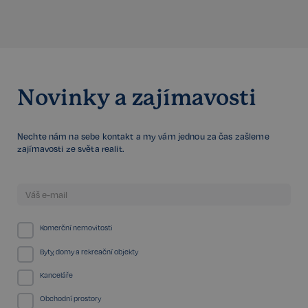
sp_t
11 měsíců
Spotify Inc.
4 týdny
.spotify.com
Novinky a zajímavosti
Nechte nám na sebe kontakt a my vám jednou za čas zašleme
sp_landing
1 den
Spotify Inc.
zajímavosti ze světa realit.
.spotify.com
Komerční nemovitosti
FPGSID
29 minut
Google
Byty, domy a rekreační objekty
57 sekund
.realspektrum.cz
Kanceláře
Obchodní prostory