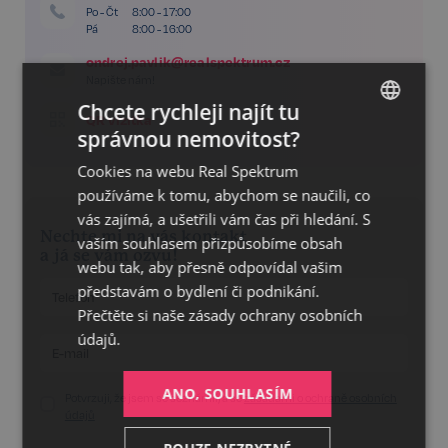
Po - Čt
8:00 - 17:00
Pá
8:00 - 16:00
ondrej.pavlik@realspektrum.cz
Napište nám!
Chcete rychleji najít tu
QR vizitka
správnou nemovitost?
CZECH
Cookies na webu Real Spektrum
GERMAN
používáme k tomu, abychom se naučili, co
ENGLISH
vás zajímá, a ušetřili vám čas při hledání. S
Nechte mi na vás kontakt
vaším souhlasem přizpůsobíme obsah
a já se vám ozvu!
webu tak, aby přesně odpovídal vašim
představám o bydlení či podnikání.
Přečtěte si naše
zásady ochrany osobních
údajů.
ANO, SOUHLASÍM
Potvrzuji, že jsem se seznámil/a se
zásadami o ochraně osobních
údajů