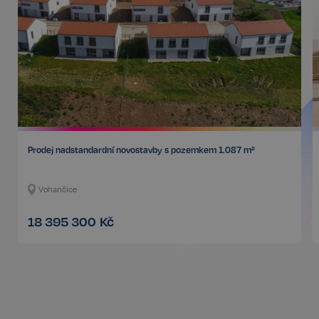
Google
CookieScriptConsent
6 měsíců
CookieScript
Privacy Policy
.realspektrum.cz
Prodej nadstandardní novostavby s pozemkem 1.087 m²
sp_t
11 měsíců
Spotify Inc.
4 týdny
.spotify.com
Vohančice
18 395 300
Kč
sp_landing
1 den
Spotify Inc.
.spotify.com