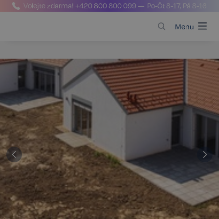
Volejte zdarma!
+420 800 800 099
— Po-Čt 8-17, Pá 8-16
Menu