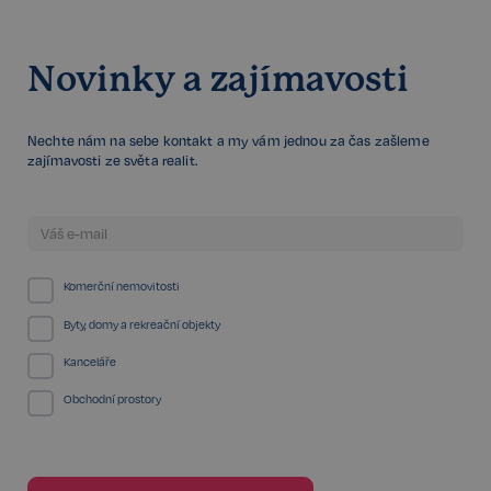
Novinky a zajímavosti
FPGSID
29 minut
Google
57 sekund
.realspektrum.cz
Nechte nám na sebe kontakt a my vám jednou za čas zašleme
zajímavosti ze světa realit.
PHPSESSID
Zavřením
PHP.net
prohlížeče
www.realspektrum.cz
Komerční nemovitosti
Byty, domy a rekreační objekty
Kanceláře
Obchodní prostory