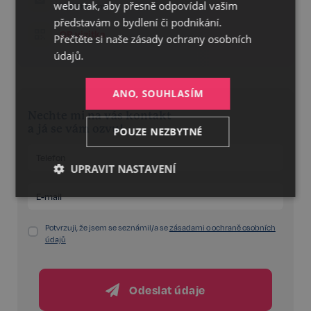
webu tak, aby přesně odpovídal vašim
Napište nám!
představám o bydlení či podnikání.
QR vizitka
Přečtěte si naše
zásady ochrany osobních
údajů.
ANO, SOUHLASÍM
Nechte mi na vás kontakt
a já se vám ozvu!
POUZE NEZBYTNÉ
UPRAVIT NASTAVENÍ
Nezbytné
Výkonnostní
Cílení
Potvrzuji, že jsem se seznámil/a se
zásadami o ochraně osobních
údajů
Funkční
Nezařazené
soubory
Odeslat údaje