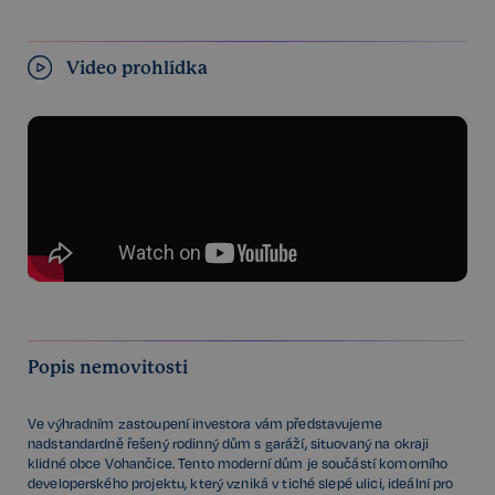
Video prohlídka
Popis nemovitosti
Ve výhradním zastoupení investora vám představujeme
nadstandardně řešený rodinný dům s garáží, situovaný na okraji
klidné obce Vohančice. Tento moderní dům je součástí komorního
developerského projektu, který vzniká v tiché slepé ulici, ideální pro