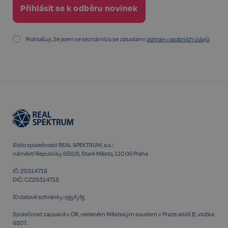
Prohlašuji, že jsem se seznámil/a se zásadami
ochrany osobních údajů
udid
.realspektrum.cz
4 týdny 2
dny
Sídlo společnosti REAL SPEKTRUM, a.s.:
náměstí Republiky 656/8, Staré Město, 110 00 Praha
IČ: 25314718
DIČ: CZ25314718
VISITOR_PRIVACY_METADATA
5 měsíců
YouTube
4 týdny
.youtube.com
ID datové schránky: qgyfyfg
Společnost zapsaná v OR, vedeném Městským soudem v Praze oddíl B, vložka
6807.