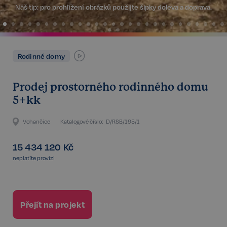
Náš tip:
pro prohlížení obrázků použijte šipky doleva a doprava.
Rodinné domy
Prodej prostorného rodinného domu
5+kk
Vohančice
Katalogové číslo:
D/RSB/195/1
15 434 120
Kč
neplatíte provizi
Přejít na projekt