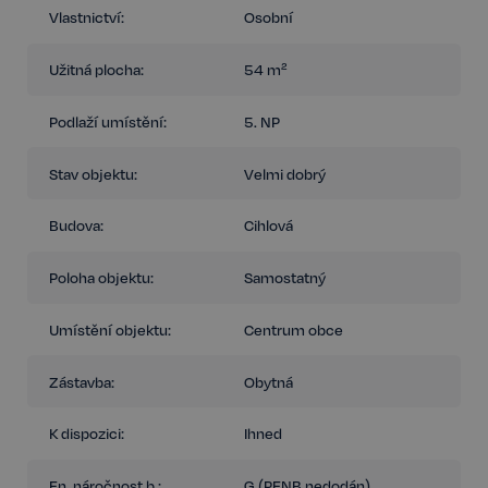
V případě zájmu o prohlídku bytu nás neváhejte kontaktovat!
Vlastnictví:
Osobní
FOR ENGLISH - please do not hesitate to contact the real estate
agent!
Užitná plocha:
54 m²
Podlaží umístění:
5. NP
Stav objektu:
Velmi dobrý
Budova:
Cihlová
Poloha objektu:
Samostatný
Umístění objektu:
Centrum obce
Zástavba:
Obytná
K dispozici:
Ihned
En. náročnost b.:
G (PENB nedodán)