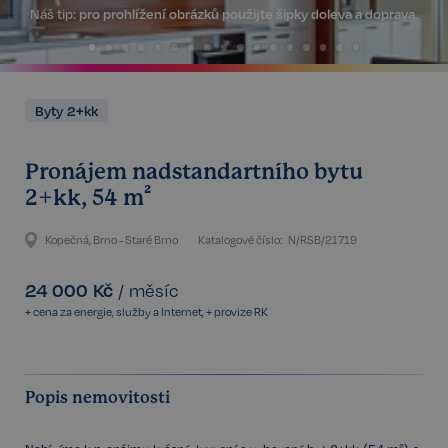
Náš tip:
pro prohlížení obrázků použijte šipky doleva a doprava.
Byty 2+kk
Pronájem nadstandartního bytu
2+kk, 54 m²
Kopečná, Brno - Staré Brno
Katalogové číslo:
N/RSB/21719
24 000
Kč
/
měsíc
+ cena za energie, služby a Internet, + provize RK
Popis nemovitosti