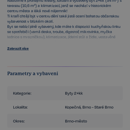
Nabízíme k pronájmu krásný, luxusní a vybavený byt 2+kk (54 m²) s
terasou (10,6 m²) a klimatizací, jenž se nachází v historickém
centru města a láká nové nájemník!
Ti kteří chtějí být v centru dění také jistě ocení bohatou občanskou
vybavenost v blízkém okolí.
Byt se nabízí plně vybavený, kde máte k dispozici kuchyňskou linku
se spotřebiči (varná deska, trouba, digestoř, mikrovlnka, myčka
lednice s mrazničkou), klimatizace, jídelní stůl a židle, vestavěné
skříně, obývací prostor se sedací soupravou, konfe. stolkem, tv
stěnou, TV a vstupem na terasu s krásným výhledem na město a
Zobrazit více
Špilas.
Ložnice je oddělena stěnou a nachází se zde manželská postel.
Koupelna je vybavena sprchovým koutem, umyvadlem, bidetem,
pračkou a toaletou.
Parametry a vybavení
Další úložné prostory se nachází ve vstupní chodbě.
Společné prostory a chodby jsou monitorovány kamerami, je zde
výtah, společná zahrada a také možnost parkování v garáži za
příplatek.
Kategorie:
Byty 2+kk
Měsíční nájem je 24 000 Kč + 9 124 Kč za energie, služby a Internet.
Vratná kauce je výši 66 248 Kč.
Lokalita:
Kopečná, Brno - Staré Brno
Provize je 1x nájem + 21% DPH.
Majitelka preferuje dlouhodobý pronájem a krátkodobý pronájem po
Okres:
Brno-město
dohodě.