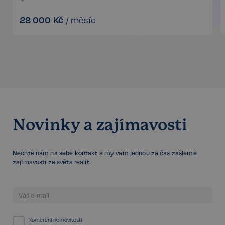
28 000
Kč
/
měsíc
sp_t
11 měsíců
Spotify Inc.
4 týdny
.spotify.com
Novinky a zajímavosti
sp_landing
1 den
Spotify Inc.
.spotify.com
Nechte nám na sebe kontakt a my vám jednou za čas zašleme
zajímavosti ze světa realit.
FPGSID
29 minut
Google
57 sekund
.realspektrum.cz
Komerční nemovitosti