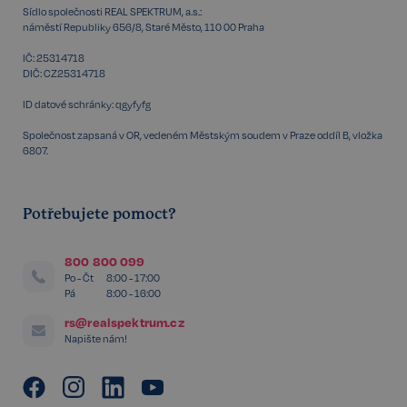
Sídlo společnosti REAL SPEKTRUM, a.s.:
udid
.realspektrum.cz
4 týdny 2
náměstí Republiky 656/8, Staré Město, 110 00 Praha
dny
IČ: 25314718
DIČ: CZ25314718
ID datové schránky: qgyfyfg
Společnost zapsaná v OR, vedeném Městským soudem v Praze oddíl B, vložka
6807.
VISITOR_PRIVACY_METADATA
5 měsíců
YouTube
Potřebujete pomoct?
4 týdny
.youtube.com
800 800 099
Po - Čt
8:00 - 17:00
Pá
8:00 - 16:00
rs@realspektrum.cz
Napište nám!