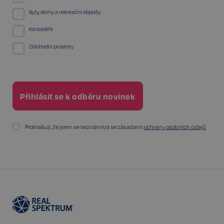
Byty, domy a rekreační objekty
Kanceláře
PHPSESSID
Zavřením
Obchodní prostory
PHP.net
prohlížeče
www.realspektrum.cz
Prohlašuji, že jsem se seznámil/a se zásadami
ochrany osobních údajů