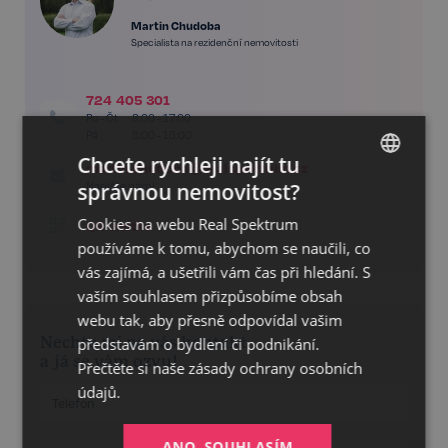
Martin Chudoba
Specialista na rezidenční nemovitosti
724 405 301
Po - Čt
8:00 - 17:00
Pá
8:00 - 16:00
Chcete rychleji najít tu
martin.chudoba@realspektrum.cz
správnou nemovitost?
Napište nám!
CZECH
Cookies na webu Real Spektrum
QR vizitka
GERMAN
používáme k tomu, abychom se naučili, co
ENGLISH
vás zajímá, a ušetřili vám čas při hledání. S
vaším souhlasem přizpůsobíme obsah
webu tak, aby přesně odpovídal vašim
Nechte mi na vás kontakt
představám o bydlení či podnikání.
a já se vám ozvu!
Přečtěte si naše
zásady ochrany osobních
údajů.
ANO, SOUHLASÍM