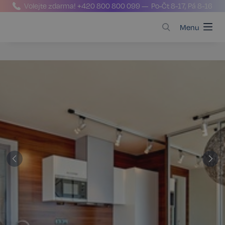
Volejte zdarma!
+420 800 800 099
— Po-Čt 8-17, Pá 8-16
Menu