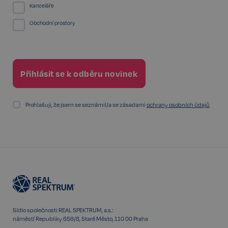
Kanceláře
Obchodní prostory
PHPSESSID
Zavřením
PHP.net
prohlížeče
www.realspektrum.cz
Prohlašuji, že jsem se seznámil/a se zásadami
ochrany osobních údajů
Sídlo společnosti REAL SPEKTRUM, a.s.:
náměstí Republiky 656/8, Staré Město, 110 00 Praha