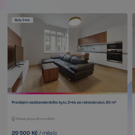
správa účtu. Bez této kategorie nelze webové
stránky řádně používat. Tato kategorie je vždy
povolena a zahrnuje také uložení, která jsou
nezbytná pro zajištění bezpečného provozu našich
Byty 3+kk
služeb.
Poskytovatel /
Název
Vyprší
Doména
_GRECAPTCHA
5 měsíců
Google LLC
3 týdny
www.google.com
Google
CookieScriptConsent
6 měsíců
CookieScript
Privacy Policy
.realspektrum.cz
Pronájem nadstandardního bytu 3+kk po rekonstrukci, 80 m²
Masarykova, Brno-město
29 500
Kč
/
měsíc