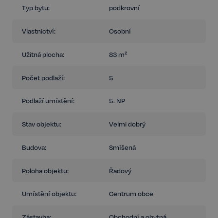
agent!
Typ bytu:
podkrovní
Vlastnictví:
Osobní
Užitná plocha:
83 m²
Počet podlaží:
5
Podlaží umístění:
5. NP
Stav objektu:
Velmi dobrý
Budova:
Smíšená
Poloha objektu:
Řadový
Umístění objektu:
Centrum obce
Zástavba:
Obchodní a obytná