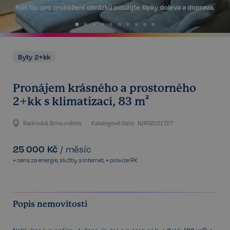
Náš tip:
pro prohlížení obrázků použijte šipky doleva a doprava.
Byty 2+kk
Pronájem krásného a prostorného
2+kk s klimatizací, 83 m²
Radnická, Brno-město
Katalogové číslo:
N/RSB/21727
25 000
Kč
/
měsíc
+ cena za energie, služby a Internet, + provize RK
Popis nemovitosti