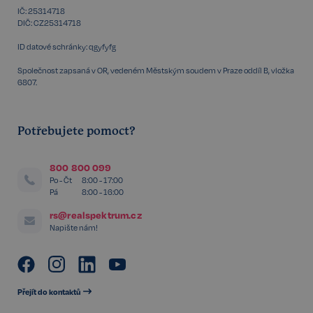
udid
.realspektrum.cz
4 týdny 2
dny
IČ: 25314718
DIČ: CZ25314718
ID datové schránky: qgyfyfg
Společnost zapsaná v OR, vedeném Městským soudem v Praze oddíl B, vložka
6807.
Potřebujete pomoct?
VISITOR_PRIVACY_METADATA
5 měsíců
YouTube
4 týdny
.youtube.com
800 800 099
Po - Čt
8:00 - 17:00
Pá
8:00 - 16:00
rs@realspektrum.cz
Napište nám!
Přejít do kontaktů