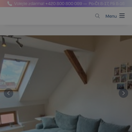
Volejte zdarma!
+420 800 800 099
— Po-Čt 8-17, Pá 8-16
Menu