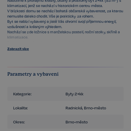
Nabízíme k pronájmu krásný, útulný a prostorný byt 2+kk (83 m²) s
klimatizací, jenž se nachází v historickém centru města.
V blízkosti domu se nachází bohatá občanská vybavenost, za kterou
nemusíte daleko chodit. Vše je prakticky za rohem.
Byt se nabízí vybavený a jistě Vás ohromí svojí příjemnou energií,
vzdušností a krásným výhledem.
Nachází se zde ložnice s manželskou postelí, noční stolky, skříně a
klimatizace.
Dominantou tohoto bytu je prostorný obývací prostor s novou
rozkládací pohovkou, TV, tv stolkem, skříní, jídelním stolem a židlemi,
Zobrazit více
kuchyňská linka se spotřebiči (varná deska, trouba, digestoř, myčka,
lednička s mrazničkou) a klimatizace.
Koupelna je vybavena vanou, sprchovým koutem, dvěma umyvadly a
pračkou. Toaleta je oddělena.
Parametry a vybavení
K dispozici máte komoru (úložný prostor) a k bytu náleží sklep.
UPOZORNĚNÍ: byt je k dispozici od cca 1.10.2026 do 31.5.2027 nebo
po dohodě!
Kategorie:
Byty 2+kk
Měsíční nájem je 25 000 Kč + 4 000 Kč za energie, služby a Internet.
Vratná kauce je výši 30 000 Kč.
Provize je 1x nájem + 21% DPH.
Lokalita:
Radnická, Brno-město
V případě zájmu o prohlídku bytu nás neváhejte kontaktovat!
Okres:
Brno-město
FOR ENGLISH - please do not hesitate to contact the real estate