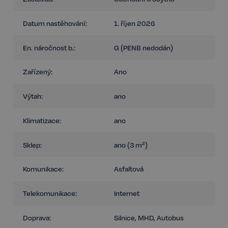
Datum nastěhování:
1. říjen 2026
En. náročnost b.:
G (PENB nedodán)
Zařízený:
Ano
Výtah:
ano
Klimatizace:
ano
Sklep:
ano (3 m²)
Komunikace:
Asfaltová
Telekomunikace:
Internet
Doprava:
Silnice, MHD, Autobus