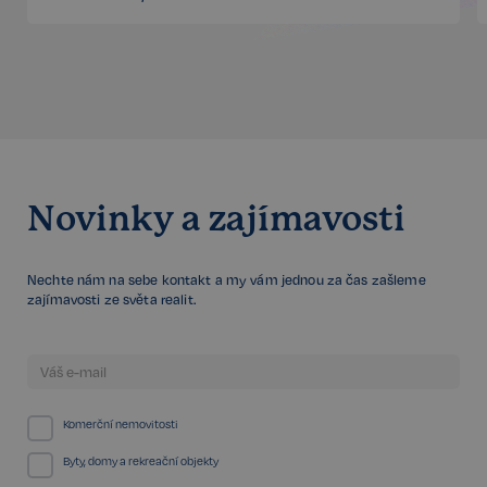
sp_t
11 měsíců
Spotify Inc.
4 týdny
.spotify.com
Novinky a zajímavosti
sp_landing
1 den
Spotify Inc.
.spotify.com
Nechte nám na sebe kontakt a my vám jednou za čas zašleme
zajímavosti ze světa realit.
FPGSID
29 minut
Google
Komerční nemovitosti
57 sekund
.realspektrum.cz
Byty, domy a rekreační objekty