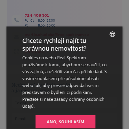
724 405 301
Po - Čt
8:00 - 17:00
Pá
8:00 - 16:00
martin.chudoba@realspektrum.cz
Chcete rychleji najít tu
Napište nám!
správnou nemovitost?
CZECH
QR vizitka
Cookies na webu Real Spektrum
GERMAN
používáme k tomu, abychom se naučili, co
ENGLISH
vás zajímá, a ušetřili vám čas při hledání. S
vaším souhlasem přizpůsobíme obsah
Nechte mi na vás kontakt
webu tak, aby přesně odpovídal vašim
a já se vám ozvu!
představám o bydlení či podnikání.
Přečtěte si naše
zásady ochrany osobních
údajů.
ANO, SOUHLASÍM