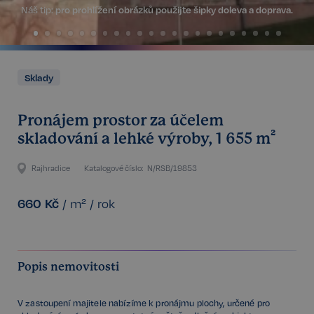
Náš tip:
pro prohlížení obrázků použijte šipky doleva a doprava.
Sklady
Pronájem prostor za účelem
skladování a lehké výroby, 1 655 m²
Rajhradice
Katalogové číslo:
N/RSB/19853
660
Kč
/
m²
/
rok
Popis nemovitosti
V zastoupení majitele nabízíme k pronájmu plochy, určené pro