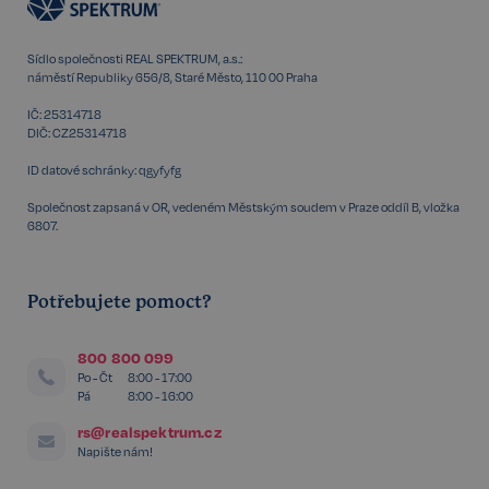
57 sekund
.realspektrum.cz
Sídlo společnosti REAL SPEKTRUM, a.s.:
náměstí Republiky 656/8, Staré Město, 110 00 Praha
IČ: 25314718
PHPSESSID
Zavřením
PHP.net
DIČ: CZ25314718
prohlížeče
www.realspektrum.cz
ID datové schránky: qgyfyfg
Společnost zapsaná v OR, vedeném Městským soudem v Praze oddíl B, vložka
6807.
Potřebujete pomoct?
800 800 099
Po - Čt
8:00 - 17:00
Pá
8:00 - 16:00
rs@realspektrum.cz
Napište nám!