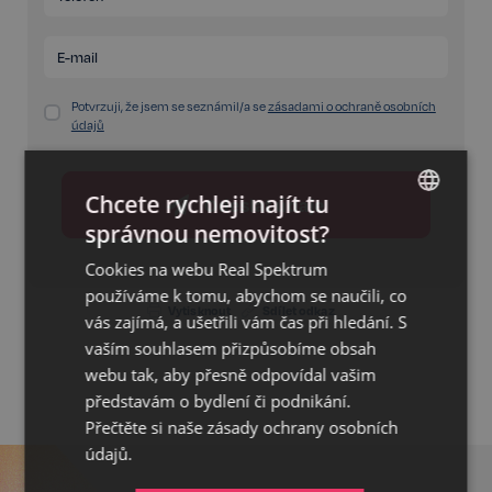
Potvrzuji, že jsem se seznámil/a se
zásadami o ochraně osobních
údajů
Chcete rychleji najít tu
Odeslat údaje
správnou nemovitost?
CZECH
Cookies na webu Real Spektrum
GERMAN
používáme k tomu, abychom se naučili, co
Vytisknout
Sdílet odkaz
ENGLISH
vás zajímá, a ušetřili vám čas při hledání. S
vaším souhlasem přizpůsobíme obsah
webu tak, aby přesně odpovídal vašim
představám o bydlení či podnikání.
Přečtěte si naše
zásady ochrany osobních
údajů.