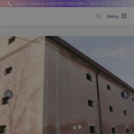
Volejte zdarma!
+420 800 800 099
— Po-Čt 8-17, Pá 8-16
Menu