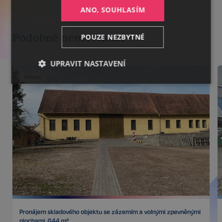
ANO, SOUHLASÍM
Podobné nemovitosti
POUZE NEZBYTNÉ
UPRAVIT NASTAVENÍ
Sklady
Nezbytné
Výkonnostní
Cílení
Funkční
Nezařazené
soubory
Nezbytné
Výkonnostní
Cílení
Pronájem skladového objektu se zázemím a volnými zpevněnými
Funkční
Nezařazené soubory
plochami, 644 m²