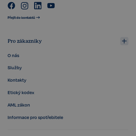
udid
.realspektrum.cz
4 týdny 2
Přejít do kontaktů
dny
Pro zákazníky
O nás
Služby
VISITOR_PRIVACY_METADATA
5 měsíců
YouTube
4 týdny
.youtube.com
Kontakty
Etický kodex
AML zákon
Informace pro spotřebitele