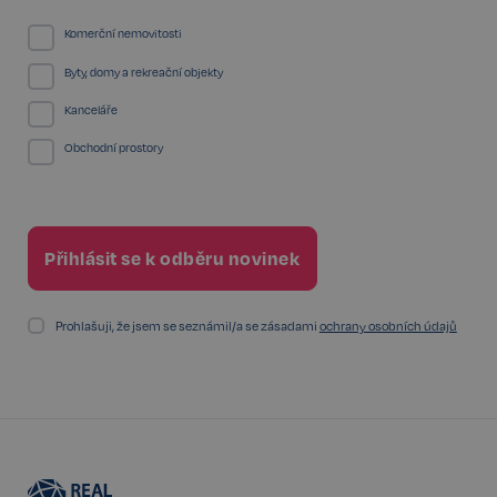
Komerční nemovitosti
Byty, domy a rekreační objekty
Kanceláře
sp_t
11 měsíců
Spotify Inc.
Obchodní prostory
4 týdny
.spotify.com
sp_landing
1 den
Spotify Inc.
Prohlašuji, že jsem se seznámil/a se zásadami
ochrany osobních údajů
.spotify.com
FPGSID
29 minut
Google