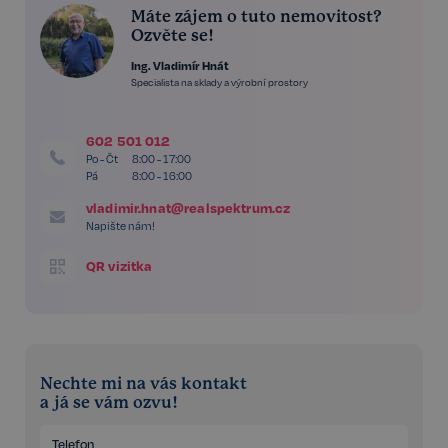
Máte zájem o tuto nemovitost?
Ozvěte se!
Ing. Vladimír Hnát
Specialista na sklady a výrobní prostory
602 501 012
Po - Čt
8:00 - 17:00
Pá
8:00 - 16:00
vladimir.hnat@realspektrum.cz
Napište nám!
QR vizitka
Nechte mi na vás kontakt
a já se vám ozvu!