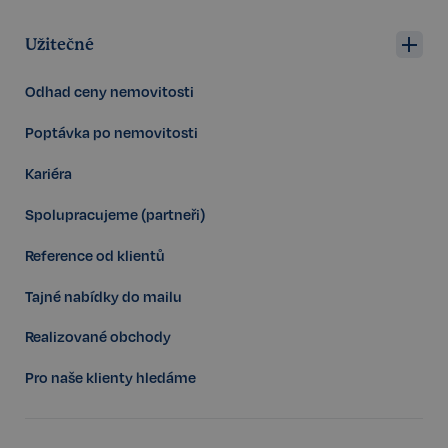
Užitečné
Odhad ceny nemovitosti
Poptávka po nemovitosti
Storage declaration
Kariéra
Storage
Název
P
Spolupracujeme (partneři)
type
szn:idnts:cch
Místní
Reference od klientů
úložiště
_cltk
Úložiště
Tajné nabídky do mailu
relace
_gcl_ls
Místní
Realizované obchody
úložiště
sid
Místní
Pro naše klienty hledáme
úložiště
snowplowOutQueue_ecotrack_cf_get.expires
Místní
úložiště