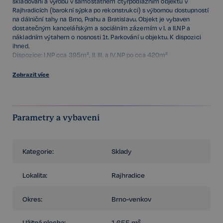
skladování a výrobu v samostatném čtyřpodlažním objektu v
Rajhradicích (barokní sýpka po rekonstrukci) s výbornou dostupností
na dálniční tahy na Brno, Prahu a Bratislavu. Objekt je vybaven
dostatečným kancelářským a sociálním zázemím v I. a II.NP a
nákladním výtahem o nosnosti 1t. Parkování u objektu. K dispozici
ihned.
Dispozice: I.NP cca 395m², II. III. a IV.NP po cca 420m²
užitná výška: 2,5 - 3m
Vytápění akumulačními kamny
Zobrazit více
elektřina
voda: vodovodní řad, studna na pozemku
EZS signalizace s možností připojení na pult centralizované ochrany
Parametry a vybavení
Kategorie:
Sklady
Lokalita:
Rajhradice
Okres:
Brno-venkov
Užitná plocha:
1.655 m²