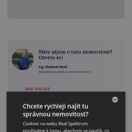
Máte zájem o tuto nemovitost?
Ozvěte se!
Ing. Vladimír Hnát
Specialista na sklady a výrobní prostory
602 501 012
Po - Čt
8:00 - 17:00
Pá
8:00 - 16:00
Chcete rychleji najít tu
vladimir.hnat@realspektrum.cz
správnou nemovitost?
Napište nám!
CZECH
Cookies na webu Real Spektrum
GERMAN
QR vizitka
používáme k tomu, abychom se naučili, co