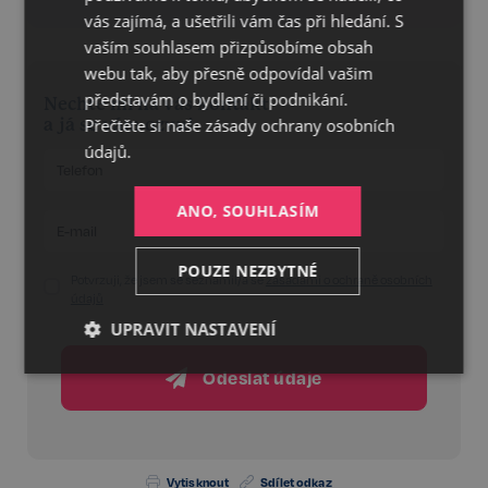
ENGLISH
vás zajímá, a ušetřili vám čas při hledání. S
vaším souhlasem přizpůsobíme obsah
webu tak, aby přesně odpovídal vašim
představám o bydlení či podnikání.
Nechte mi na vás kontakt
Přečtěte si naše
zásady ochrany osobních
a já se vám ozvu!
údajů.
ANO, SOUHLASÍM
POUZE NEZBYTNÉ
Potvrzuji, že jsem se seznámil/a se
zásadami o ochraně osobních
údajů
UPRAVIT NASTAVENÍ
Nezbytné
Výkonnostní
Cílení
Odeslat údaje
Funkční
Nezařazené
soubory
Vytisknout
Sdílet odkaz