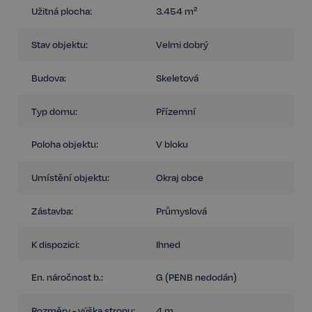
Užitná plocha:
3.454 m²
Stav objektu:
Velmi dobrý
Budova:
Skeletová
Typ domu:
Přízemní
Poloha objektu:
V bloku
Umístění objektu:
Okraj obce
Zástavba:
Průmyslová
K dispozici:
Ihned
En. náročnost b.:
G (PENB nedodán)
Rozměry - výška stropu:
4 m