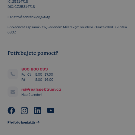
IČ: 25314718
sp_landing
1 den
Spotify Inc.
.spotify.com
DIČ: CZ25314718
ID datové schránky: qgyfyfg
Společnost zapsaná v OR, vedeném Městským soudem v Praze oddíl B, vložka
6807.
FPGSID
29 minut
Google
Potřebujete pomoct?
57 sekund
.realspektrum.cz
800 800 099
Po - Čt
8:00 - 17:00
Pá
8:00 - 16:00
PHPSESSID
Zavřením
PHP.net
rs@realspektrum.cz
prohlížeče
www.realspektrum.cz
Napište nám!
Přejít do kontaktů