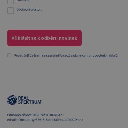
Obchodní prostory
Google
CookieScriptConsent
6 měsíců
CookieScript
Privacy Policy
.realspektrum.cz
Prohlašuji, že jsem se seznámil/a se zásadami
ochrany osobních údajů
sp_t
11 měsíců
Spotify Inc.
4 týdny
.spotify.com
Sídlo společnosti REAL SPEKTRUM, a.s.:
náměstí Republiky 656/8, Staré Město, 110 00 Praha