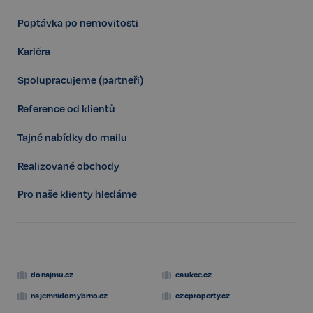
Poptávka po nemovitosti
Kariéra
Spolupracujeme (partneři)
Reference od klientů
Tajné nabídky do mailu
Realizované obchody
Pro naše klienty hledáme
Storage declaration
Storage
Název
P
type
donajmu.cz
eaukce.cz
szn:idnts:cch
Místní
najemnidomybrno.cz
czcproperty.cz
úložiště