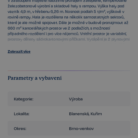
V zastoupení majitele nabízíme pronájem zateplené, temperované
železobetonové výrobní a skladové haly s rampou. Výška haly pod
vazník 4,9 m, v hřebenu 6,26 m. Nosnost podlah 5 t/m², výškově v
rovině rampy. Hala je rozdělena na několik samostatných sektorů,
které je ale možné spojovat. Dále je možné v budově pronajmout až
660 m² kancelářských prostor ve 2 podlažích, s možností
případného rozdělení i pro více nájemců. Vnitřní prostor je variabilní,
prostory děleny sádrokartonovými příčkami. Vytápění je 2 plynovými
kotli a radiátory. V současnosti je rezervovaný segment haly 1.400
m².
Zobrazit více
K dispozici ihned.
užitná plocha: 2.500 m² skladové/výrobní prostory + 660 m²
kanceláře
Parametry a vybavení
délka haly 91 m
šířka haly 31 m
zastavěná plocha: 3.810 m²
plocha kanceláří cca 660 m²
Kategorie:
Výroba
plocha skladových a výr. prostor cca. od 1.100 do 2.500 m²
2 sektory: 1.400 m², 1.100 m², kancelářské plochy 660 m² (2 x 330
m²)
Lokalita:
Blanenská, Kuřim
nosnost podlah 5 t / m²
vstupní vrata 3,2 x 3,2 m
Okres:
Brno-venkov
Bližší informace v realitní kanceláři.