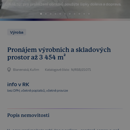
Náš tip:
pro prohlížení obrázků použijte šipky doleva a doprava.
Výroba
Pronájem výrobních a skladových
prostor až 3 454 m²
Blanenská, Kuřim
Katalogové číslo:
N/RSB/21071
info v RK
bez DPH, včetně poplatků, včetně provize
Popis nemovitosti