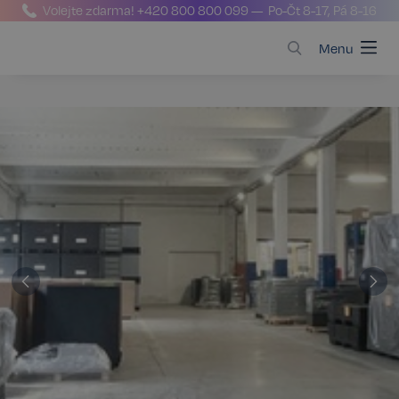
Volejte zdarma!
+420 800 800 099
— Po-Čt 8-17, Pá 8-16
Menu