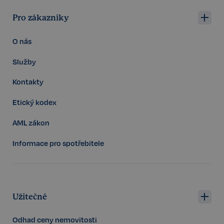
Pro zákazníky
O nás
Služby
Kontakty
Etický kodex
udid
.realspektrum.cz
4 týdny 2
dny
AML zákon
Informace pro spotřebitele
Užitečné
VISITOR_PRIVACY_METADATA
5 měsíců
YouTube
4 týdny
.youtube.com
Odhad ceny nemovitosti