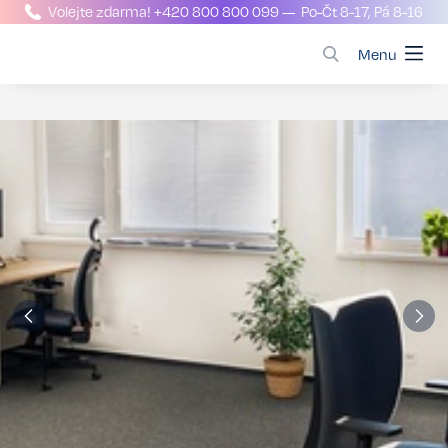
Volejte zdarma!
+420 800 800 099
— Po-Čt 8-17, Pá 8-16
Menu