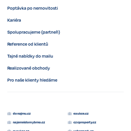
Poptávka po nemovitosti
Kariéra
Spolupracujeme (partneři)
Reference od klientů
Tajné nabídky do mailu
Realizované obchody
Pro naše klienty hledáme
donajmu.cz
eaukce.cz
najemnidomybrno.cz
czcproperty.cz
rsaukce.cz
urbanpark.cz