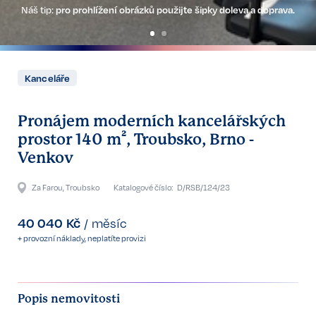
Náš tip:
pro prohlížení obrázků použijte šipky doleva a doprava.
Kanceláře
Pronájem moderních kancelářských
prostor 140 m², Troubsko, Brno -
Venkov
Za Farou, Troubsko
Katalogové číslo:
D/RSB/124/23
40 040
Kč
/
měsíc
+ provozní náklady, neplatíte provizi
Popis nemovitosti