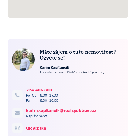
Máte zájem o tuto nemovitost?
Ozvěte se!
Karim Kapitančík
Specialista na kancelářské a obchodní prostory
724 405 300
Po - Čt
8:00 - 17:00
Pá
8:00 - 16:00
karim.kapitancik@realspektrum.cz
Napište nám!
QR vizitka