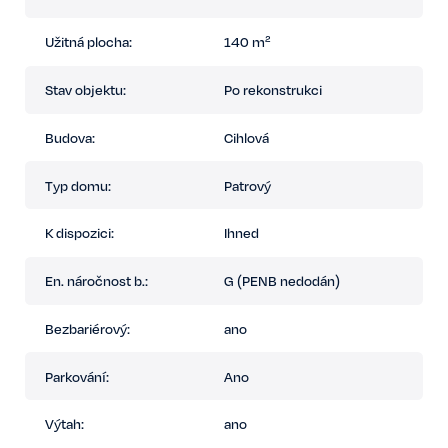
k dispozici ihned
Užitná plocha:
140 m²
Pro více informací mě neváhejte kontaktovat.
Stav objektu:
Po rekonstrukci
Budova:
Cihlová
Typ domu:
Patrový
K dispozici:
Ihned
En. náročnost b.:
G (PENB nedodán)
Bezbariérový:
ano
Parkování:
Ano
Výtah:
ano