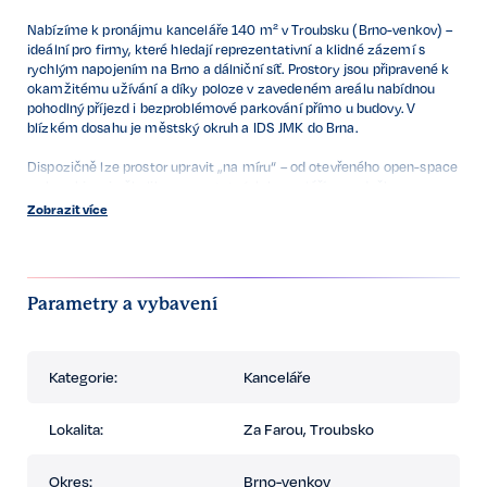
Nabízíme k pronájmu kanceláře 140 m² v Troubsku (Brno-venkov) –
ideální pro firmy, které hledají reprezentativní a klidné zázemí s
rychlým napojením na Brno a dálniční síť. Prostory jsou připravené k
okamžitému užívání a díky poloze v zavedeném areálu nabídnou
pohodlný příjezd i bezproblémové parkování přímo u budovy. V
blízkém dosahu je městský okruh a IDS JMK do Brna.
Dispozičně lze prostor upravit „na míru“ – od otevřeného open-space
po kombinaci několika samostatných kanceláří, zasedačky a
zázemí. Přirozené denní světlo, moderní sociální zázemí a kuchyňka
Zobrazit více
zajišťují komfort pro tým. Přístup 24/7, možnost osadit vstupní
kontrolu, datové rozvody, zázemí pro tisk/server. Vhodné pro
projektové, IT, účetní nebo obchodní týmy, showroom s kancelářemi
či klidné back-office.
Parametry a vybavení
Shrnutí benefitů:
- 140 m² flexibilních kanceláří (dispozice na míru)
Kategorie:
Kanceláře
- moderní sociální zázemí a kuchyňka
- přístup do budovy 24/7
- parkovací stání v areálu
Lokalita:
Za Farou, Troubsko
- výborná dostupnost: rychlé napojení na Brno a hlavní tahy,
MHD/IDS JMK v dosahu
Okres:
Brno-venkov