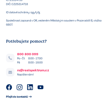
DIČ: CZ25314718
ID datové schránky: qgyfyfg
Společnost zapsaná v OR, vedeném Městským soudem v Praze oddíl B, vložka
6807.
Potřebujete pomoct?
800 800 099
Po - Čt
8:00 - 17:00
Pá
8:00 - 16:00
rs@realspektrum.cz
Napište nám!
Přejít do kontaktů