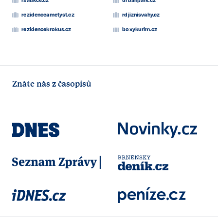
rezidenceametyst.cz
rdjiznisvahy.cz
rezidencekrokus.cz
boxykurim.cz
Znáte nás z časopisů