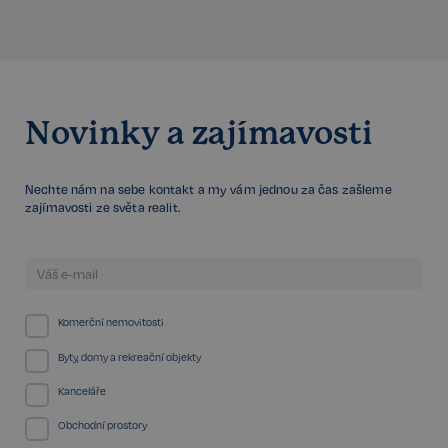
Novinky a zajímavosti
FPGSID
29 minut
Google
57 sekund
.realspektrum.cz
Nechte nám na sebe kontakt a my vám jednou za čas zašleme
zajímavosti ze světa realit.
PHPSESSID
Zavřením
PHP.net
prohlížeče
www.realspektrum.cz
Komerční nemovitosti
Byty, domy a rekreační objekty
Kanceláře
Obchodní prostory