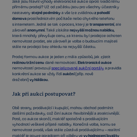
Jaké jsou hlavní výhody elektronické aukce oproti tradičnímu
přímému prodeji? Už od začátku jsou pro všechny účastníky
stejné podmínky
z pohodlí
nastaveny
a vše lze zvládnou
domova
prostřednictvím počítače nebo chytrého telefonu
transparentní
s internetem. Jedná se tak o proces, který je
, ale
anonymní
nejvyšší možnou nabídku,
zároveň
. Také získáte
která mnohdy převyšuje cenu, za kterou byl prodejce ochoten
nemovitost prodat, ale zároveň je volba o budoucím majiteli
stále na prodejci bez ohledu na nejvyšší částku.
Prodej formou aukce je jeden z mála způsobů, jak zjistit
reálnou tržní cenu
Elektronické aukce
dané nemovitosti.
nemovitostí provozují
specializované aukční portály
a pravidla
aukční
konkrétní aukce se vždy řídí
(příp. nově
vyhláškou
dražební)
.
Jak při aukci postupovat?
Obě strany, prodávající i kupující, mohou obchod podmínit
dalšími požadavky, což činí aukce flexibilnější a atraktivnější.
Poté, co aukce skončí, makléř společně s prodávajícím
vyhodnotí veškeré přijaté nabídky. Konečná volba, komu se
nemovitost prodá, však stále zůstává prodávajícímu – realitní
vyhodnocení kvality
makléř je pouze poradcem při výběru ve