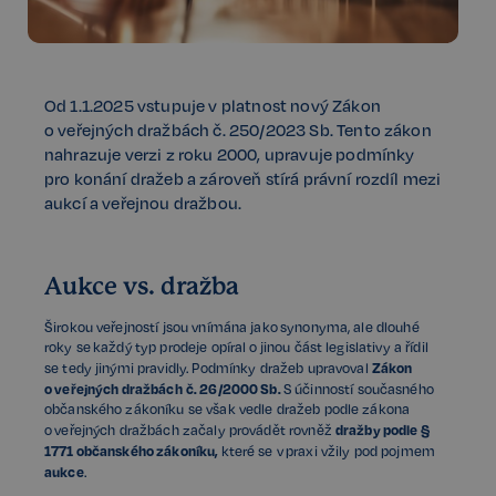
Od 1.1.2025 vstupuje v platnost nový Zákon
o veřejných dražbách č. 250/2023 Sb. Tento zákon
nahrazuje verzi z roku 2000, upravuje podmínky
pro konání dražeb a zároveň stírá právní rozdíl mezi
aukcí a veřejnou dražbou.
Aukce vs. dražba
Širokou veřejností jsou vnímána jako synonyma, ale dlouhé
roky se každý typ prodeje opíral o jinou část legislativy a řídil
Zákon
se tedy jinými pravidly. Podmínky dražeb upravoval
o veřejných dražbách
č. 26/2000 Sb.
S účinností současného
občanského zákoníku se však vedle dražeb podle zákona
dražby podle §
o veřejných dražbách začaly provádět rovněž
1771 občanského zákoníku,
které se v praxi vžily pod pojmem
aukce
.