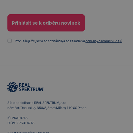
Prohlašuji, že jsem se seznámil/a se zásadami
ochrany osobních údajů
udid
.realspektrum.cz
4 týdny 2
dny
Sídlo společnosti REAL SPEKTRUM, a.s.:
náměstí Republiky 656/8, Staré Město, 110 00 Praha
VISITOR_PRIVACY_METADATA
5 měsíců
YouTube
IČ: 25314718
4 týdny
.youtube.com
DIČ: CZ25314718
ID datové schránky: qgyfyfg