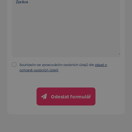
Zpráva
Google
CookieScriptConsent
6 měsíců
CookieScript
Privacy Policy
.realspektrum.cz
Souhlasím se zpracováním osobních údajů dle
zásad o
ochraně osobních údajů
sp_t
11 měsíců
Spotify Inc.
4 týdny
.spotify.com
Odeslat formulář
sp_landing
1 den
Spotify Inc.
.spotify.com