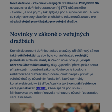
Nová definice
Zákoně o veřejných dražbách č. 250/2023 Sb.
v
navazuje na definici v ustanovení § 1771 občanského
zákoníku, a oba pojmy tak splývají pod stejnou definici. Aukce
se tedy navzdory obavám z loňského roku neruší, pouze pro
stejná pravidla jako pro veřejné dražby.
ně platí
Novinky v zákoně o veřejných
dražbách
Kromě sjednocení definice aukce a dražby přináší nový zákon
větší efektivitu,
rychlejší,
také
aby bylo konání dražeb
jednodušší
levnější
lepší
a hlavně
. Zákon nově poskytuje
ochranu účastníkům dražby
díky vyjasnění přestupků a pokut
při závažném porušení zákona. Novinkou je i podpora
elektronizace
dražebního procesu, čímž naopak přibližuje
veřejné dražby původním "aukcím", které se mohly
centrální evidence
konat elektronicky již dříve. Vznikla také
veřejných dražeb (
CEVD
),
která spadá pod správu
Ministerstva pro místní rozvoj a nahrazuje původní zastaralou
centrální adresu.