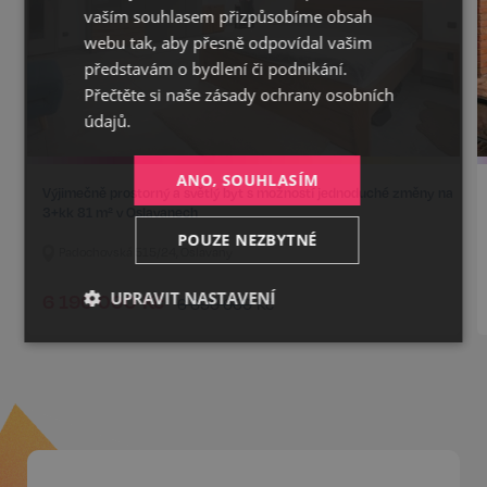
vaším souhlasem přizpůsobíme obsah
webu tak, aby přesně odpovídal vašim
představám o bydlení či podnikání.
Přečtěte si naše
zásady ochrany osobních
údajů.
ANO, SOUHLASÍM
Výjimečně prostorný a světlý byt s možností jednoduché změny na
3+kk 81 m² v Oslavanech
POUZE NEZBYTNÉ
Padochovská 515/24, Oslavany
UPRAVIT NASTAVENÍ
6 190 000
Kč
6 690 000
Kč
Nezbytné
Výkonnostní
Cílení
Funkční
Nezařazené
soubory