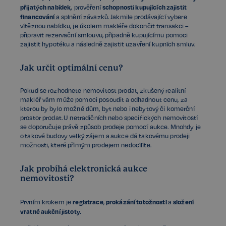
přijatých nabídek,
schopnosti kupujících zajistit
prověření
financování
a splnění závazků. Jakmile prodávající vybere
vítěznou nabídku, je úkolem makléře dokončit transakci –
připravit rezervační smlouvu, případně kupujícímu pomoci
zajistit hypotéku a následně zajistit uzavření kupních smluv.
Jak určit optimální cenu?
Pokud se rozhodnete nemovitost prodat, zkušený realitní
makléř vám může pomoci posoudit a odhadnout cenu, za
kterou by bylo možné dům, byt nebo i nebytový či komerční
prostor prodat. U netradičních nebo specifických nemovitostí
se doporučuje právě způsob prodeje pomocí aukce. Mnohdy je
o takové budovy velký zájem a aukce dá takovému prodeji
možnosti, které přímým prodejem nedocílíte.
Jak probíhá elektronická aukce
nemovitosti?
registrace
prokázání totožnosti
složení
Prvním krokem je
,
a
vratné aukční jistoty.