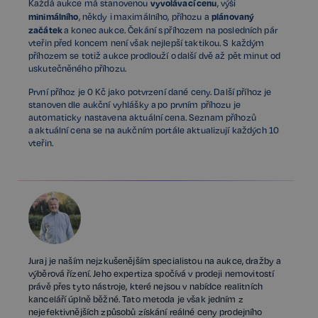
vyvolávací cenu
Každá aukce má stanovenou
, výši
minimálního
plánovaný
, někdy i maximálního, příhozu a
začátek
a konec aukce. Čekání s příhozem na posledních pár
vteřin před koncem není však nejlepší taktikou. S každým
příhozem se totiž aukce prodlouží o další dvě až pět minut od
uskutečněného příhozu.
První příhoz je 0 Kč jako potvrzení dané ceny. Další příhoz je
stanoven dle aukční vyhlášky a po prvním příhozu je
automaticky nastavena aktuální cena. Seznam příhozů
a aktuální cena se na aukčním portále aktualizují každých 10
vteřin.
Juraj je naším nejzkušenějším specialistou na aukce, dražby a
výběrová řízení. Jeho expertiza spočívá v prodeji nemovitostí
právě přes tyto nástroje, které nejsou v nabídce realitních
kanceláří úplně běžné. Tato metoda je však jedním z
nejefektivnějších způsobů získání reálné ceny prodejního