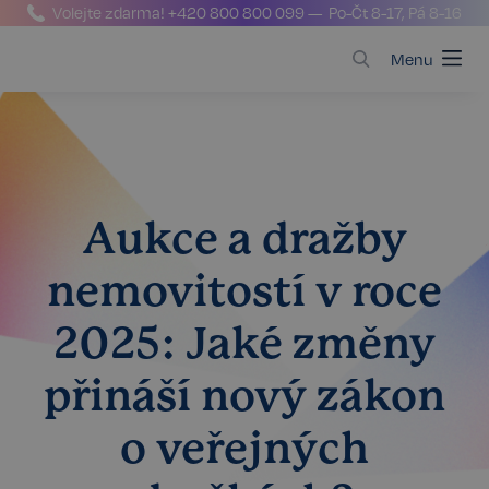
Volejte zdarma!
+420 800 800 099
— Po-Čt 8-17, Pá 8-16
Menu
Aukce a dražby
nemovitostí v roce
2025: Jaké změny
přináší nový zákon
o veřejných