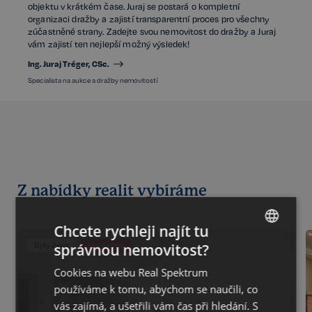
objektu v krátkém čase. Juraj se postará o kompletní
organizaci dražby a zajistí transparentní proces pro všechny
zúčastněné strany. Zadejte svou nemovitost do dražby a Juraj
vám zajistí ten nejlepší možný výsledek!
Ing. Juraj Tréger, CSc.
Specialista na aukce a dražby nemovitostí
Z nabídky realit vybíráme
Chcete rychleji najít tu
správnou nemovitost?
Byty 3+kk
nová cena
CZECH
Cookies na webu Real Spektrum
GERMAN
používáme k tomu, abychom se naučili, co
ENGLISH
vás zajímá, a ušetřili vám čas při hledání. S