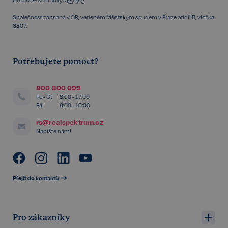
Společnost zapsaná v OR, vedeném Městským soudem v Praze oddíl B, vložka
6807.
Potřebujete pomoct?
800 800 099
Po - Čt
8:00 - 17:00
Pá
8:00 - 16:00
rs@realspektrum.cz
Napište nám!
Storage declaration
Storage
Přejít do kontaktů
Název
P
type
szn:idnts:cch
Místní
úložiště
Pro zákazníky
_cltk
Úložiště
relace