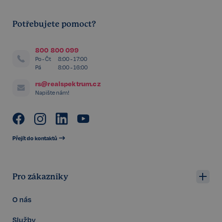
sp_t
11 měsíců
Spotify Inc.
4 týdny
.spotify.com
Potřebujete pomoct?
800 800 099
Po - Čt
8:00 - 17:00
Pá
8:00 - 16:00
sp_landing
1 den
Spotify Inc.
rs@realspektrum.cz
.spotify.com
Napište nám!
Přejít do kontaktů
FPGSID
29 minut
Google
57 sekund
.realspektrum.cz
Pro zákazníky
O nás
Služby