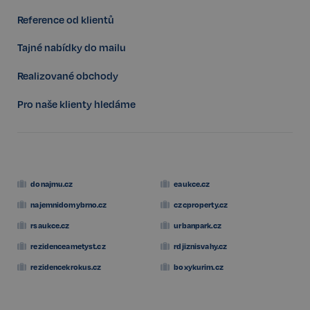
Reference od klientů
Tajné nabídky do mailu
Realizované obchody
VISITOR_PRIVACY_METADATA
5 měsíců
YouTube
4 týdny
.youtube.com
Pro naše klienty hledáme
donajmu.cz
eaukce.cz
najemnidomybrno.cz
czcproperty.cz
rsaukce.cz
urbanpark.cz
rezidenceametyst.cz
rdjiznisvahy.cz
rezidencekrokus.cz
boxykurim.cz