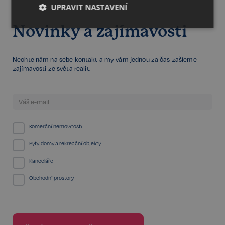
UPRAVIT NASTAVENÍ
Novinky a zajímavosti
Nezbytné
Výkonnostní
Cílení
Nechte nám na sebe kontakt a my vám jednou za čas zašleme
Funkční
Nezařazené
zajímavosti ze světa realit.
soubory
Komerční nemovitosti
Byty, domy a rekreační objekty
Nezbytné
Výkonnostní
Cílení
Funkční
Nezařazené soubory
Kanceláře
Obchodní prostory
Kategorie Nezbytné umožňuje základní funkce
webových stránek, jako je přihlášení uživatele a
správa účtu. Bez této kategorie nelze webové
stránky řádně používat. Tato kategorie je vždy
povolena a zahrnuje také uložení, která jsou
nezbytná pro zajištění bezpečného provozu našich