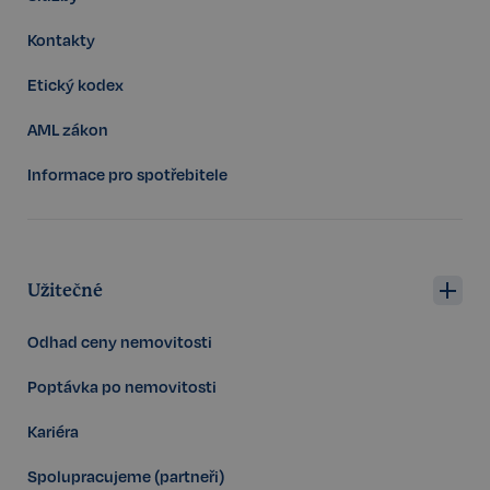
PHPSESSID
Zavřením
PHP.net
prohlížeče
www.realspektrum.cz
Kontakty
Etický kodex
AML zákon
Informace pro spotřebitele
Užitečné
Odhad ceny nemovitosti
Poptávka po nemovitosti
udid
.realspektrum.cz
4 týdny 2
Kariéra
dny
Spolupracujeme (partneři)