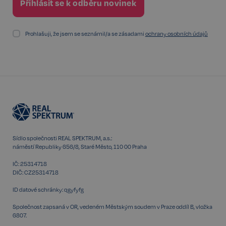
služeb.
Poskytovatel /
Název
Vyprší
Doména
Prohlašuji, že jsem se seznámil/a se zásadami
ochrany osobních údajů
_GRECAPTCHA
5 měsíců
Google LLC
3 týdny
www.google.com
Google
CookieScriptConsent
6 měsíců
CookieScript
Privacy Policy
.realspektrum.cz
Sídlo společnosti REAL SPEKTRUM, a.s.:
náměstí Republiky 656/8, Staré Město, 110 00 Praha
IČ: 25314718
DIČ: CZ25314718
ID datové schránky: qgyfyfg
Společnost zapsaná v OR, vedeném Městským soudem v Praze oddíl B, vložka
6807.