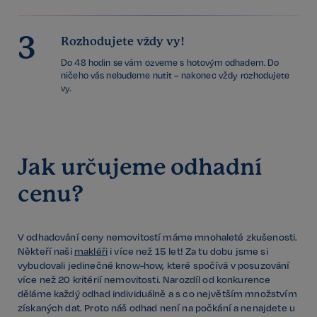
3
Rozhodujete vždy vy!
Do 48 hodin se vám ozveme s hotovým odhadem. Do
ničeho vás nebudeme nutit – nakonec vždy rozhodujete
vy.
Jak určujeme odhadní
cenu?
V odhadování ceny nemovitostí máme mnohaleté zkušenosti.
Někteří naši
makléři
i více než 15 let! Za tu dobu jsme si
vybudovali jedinečné know-how, které spočívá v posuzování
více než 20 kritérií nemovitosti. Narozdíl od konkurence
děláme každý odhad individuálně a s co největším množstvím
získaných dat. Proto náš odhad není na počkání a nenajdete u