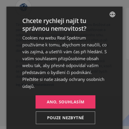
Chcete rychleji najít tu
Tímto bych ráda poděkovala zejména p. Petru Brožovi za
správnou nemovitost?
CZECH
perfektní nastavení celého chodu prodeje, vstřícnost a
odborný rozhled profesionála v oblasti realitního trhu.
Cookies na webu Real Spektrum
GERMAN
Děkuji rovněž p. Zuzaně Žáčkové za obětavý přístup při
používáme k tomu, abychom se naučili, co
realizaci prodeje, ochotu při jednání, rychlost a dotažení
ENGLISH
dané záležitosti do zdárného konce.
vás zajímá, a ušetřili vám čas při hledání. S
vaším souhlasem přizpůsobíme obsah
V celém případu se projevila týmová práce a naprostá
webu tak, aby přesně odpovídal vašim
profesionalita. Poděkování patří rovněž všem dalším, kteří
se na tomto prodeji podíleli. Tuto realitní kancelář bych
představám o bydlení či podnikání.
doporučila všem klientům.
Přečtěte si naše
zásady ochrany osobních
Ing. Marcela Madarászová
údajů.
ANO, SOUHLASÍM
POUZE NEZBYTNÉ