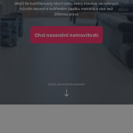
obdržíte kvalifikovaný návrh ceny, který stavíme na reálných
tržních datech a ověřeném úsudku makléře s více než
20letou praxí.
Chci nacenění nemovitosti
Zjistit, jak probíhá nacenění