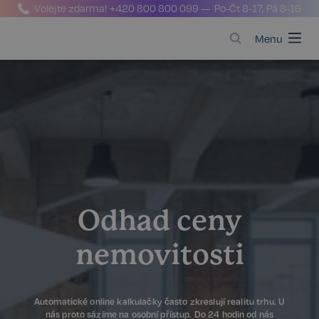
Volejte zdarma!
+420 800 800 099
— Po-Čt 8-17, Pá 8-16
Menu
Odhad ceny
nemovitosti
Automatické online kalkulačky často zkreslují realitu trhu. U
nás proto sázíme na osobní přístup. Do 24 hodin od nás