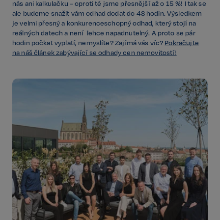
nás ani kalkulačku – oproti té jsme přesnější až o 15 %! I tak se
ale budeme snažit vám odhad dodat do 48 hodin. Výsledkem
je velmi přesný a konkurenceschopný odhad, který stojí na
reálných datech a není lehce napadnutelný. A proto se pár
hodin počkat vyplatí, nemyslíte? Zajímá vás víc?
Pokračujte
na náš článek zabývající se odhady cen nemovitostí!