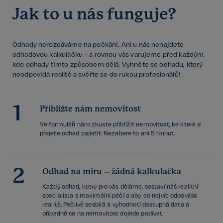
Jak to u nás funguje?
Odhady nerozdáváme na počkání. Ani u nás nenajdete
odhadovou kalkulačku – a rovnou vás varujeme před každým,
kdo odhady tímto způsobem dělá. Vyhněte se odhadu, který
neodpovídá realitě a svěřte se do rukou profesionálů!
1
Přibližte nám nemovitost
Ve formuláři nám zkuste přiblížit nemovitost, ke které si
přejete odhad zajistit. Nezabere to ani 5 minut.
2
Odhad na míru – žádná kalkulačka
Každý odhad, který pro vás děláme, sestaví náš realitní
specialista s maximální péčí a aby co nejvíc odpovídal
realitě. Pečlivě sesbírá a vyhodnotí dostupná data a
případně se na nemovitost dojede podívat.