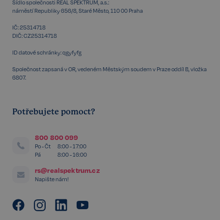
Sídlo společnosti REAL SPEKTRUM, a.s.:
náměstí Republiky 656/8, Staré Město, 110 00 Praha
IČ: 25314718
DIČ: CZ25314718
ID datové schránky: qgyfyfg
Storage declaration
Společnost zapsaná v OR, vedeném Městským soudem v Praze oddíl B, vložka
6807.
Storage
Název
P
type
szn:idnts:cch
Místní
Potřebujete pomoct?
úložiště
_cltk
Úložiště
relace
800 800 099
Po - Čt
8:00 - 17:00
_gcl_ls
Místní
Pá
8:00 - 16:00
úložiště
rs@realspektrum.cz
sid
Místní
úložiště
Napište nám!
snowplowOutQueue_ecotrack_cf_get.expires
Místní
úložiště
snowplowOutQueue_ecotrack_cf_get
Místní
úložiště