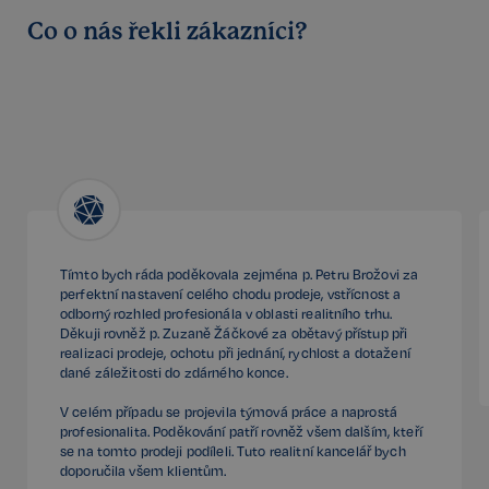
Co o nás řekli zákazníci?
Tímto bych ráda poděkovala zejména p. Petru Brožovi za
perfektní nastavení celého chodu prodeje, vstřícnost a
odborný rozhled profesionála v oblasti realitního trhu.
Děkuji rovněž p. Zuzaně Žáčkové za obětavý přístup při
realizaci prodeje, ochotu při jednání, rychlost a dotažení
dané záležitosti do zdárného konce.
V celém případu se projevila týmová práce a naprostá
profesionalita. Poděkování patří rovněž všem dalším, kteří
se na tomto prodeji podíleli. Tuto realitní kancelář bych
doporučila všem klientům.