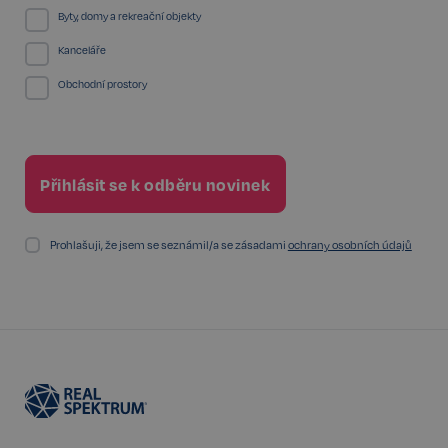
Byty, domy a rekreační objekty
udid
.realspektrum.cz
4 týdny 2
dny
Kanceláře
Obchodní prostory
VISITOR_PRIVACY_METADATA
5 měsíců
YouTube
4 týdny
.youtube.com
Prohlašuji, že jsem se seznámil/a se zásadami
ochrany osobních údajů