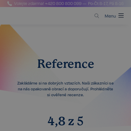
Volejte zdarma!
+420 800 800 099
— Po-Čt 8-17, Pá 8-16
Menu
Reference
Zakládáme si na dobrých vztazích. Naši zákazníci se
na nás opakovaně obrací a doporučují. Prohlédněte
si ověřené recenze.
4,8 z 5