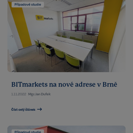
webových stránek, jako je přihlášení uživatele a
Případové studie
správa účtu. Bez této kategorie nelze webové
stránky řádně používat. Tato kategorie je vždy
povolena a zahrnuje také uložení, která jsou
nezbytná pro zajištění bezpečného provozu našich
služeb.
Poskytovatel /
Název
Vyprší
Doména
_GRECAPTCHA
5 měsíců
Google LLC
3 týdny
www.google.com
BITmarkets na nové adrese v Brně
Google
1.11.2022
Mgr. Jan Dufek
CookieScriptConsent
6 měsíců
CookieScript
Privacy Policy
.realspektrum.cz
Číst celý článek
Případové studie