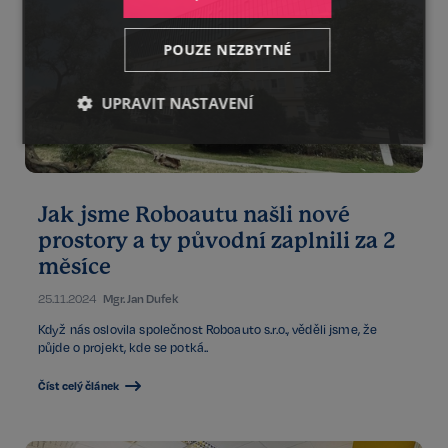
POUZE NEZBYTNÉ
UPRAVIT NASTAVENÍ
Nezbytné
Výkonnostní
Cílení
Jak jsme Roboautu našli nové
Funkční
Nezařazené
prostory a ty původní zaplnili za 2
soubory
měsíce
25.11.2024
Mgr. Jan Dufek
Když nás oslovila společnost Roboauto s.r.o., věděli jsme, že
půjde o projekt, kde se potká..
Nezbytné
Výkonnostní
Cílení
Číst celý článek
Funkční
Nezařazené soubory
Kategorie Nezbytné umožňuje základní funkce