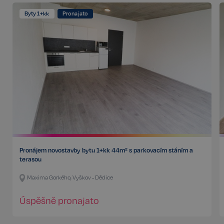
Byty 1+kk
Pronajato
Pronájem novostavby bytu 1+kk 44m² s parkovacím stáním a
terasou
Maxima Gorkého, Vyškov - Dědice
Úspěšně pronajato