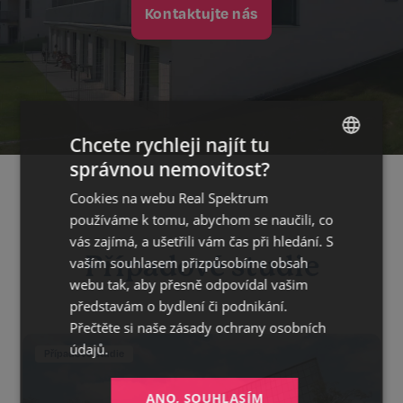
Kontaktujte nás
Chcete rychleji najít tu
správnou nemovitost?
CZECH
Cookies na webu Real Spektrum
GERMAN
používáme k tomu, abychom se naučili, co
ENGLISH
vás zajímá, a ušetřili vám čas při hledání. S
Případové studie
vaším souhlasem přizpůsobíme obsah
webu tak, aby přesně odpovídal vašim
představám o bydlení či podnikání.
Přečtěte si naše
zásady ochrany osobních
údajů.
Případové studie
ANO, SOUHLASÍM