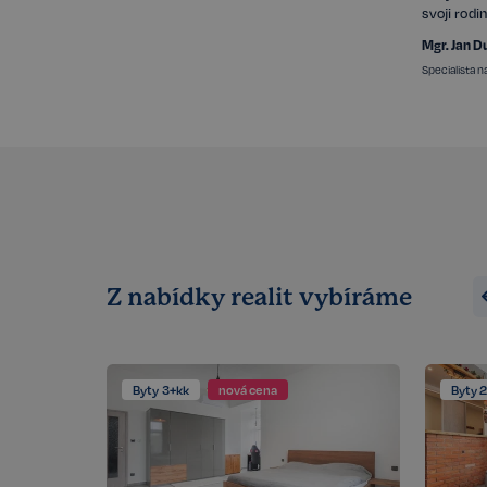
svoji rodi
Mgr. Jan D
Specialista 
Z nabídky realit vybíráme
Byty 3+kk
nová cena
Byty 