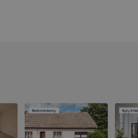
Rodinné domy
Byty 3+k