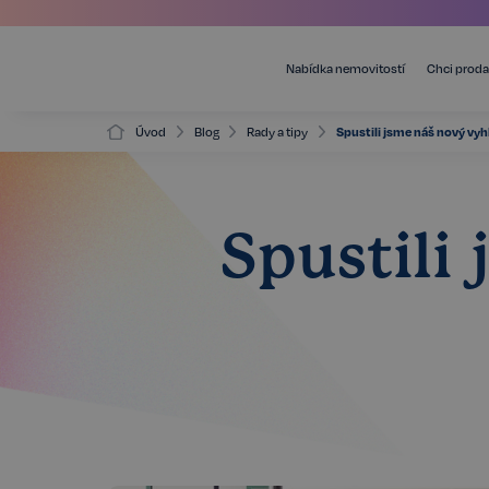
Nabídka nemovitostí
Chci proda
Úvod
Blog
Rady a tipy
Spustili jsme náš nový vyh
Spustili