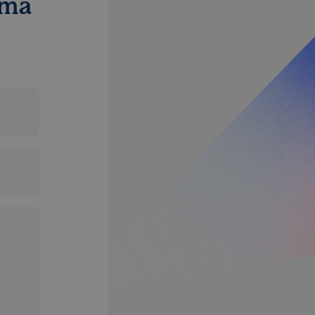
ímá
Bez této kategorie
zbytná pro zajištění
tění potřebný
čelem provedení
 Cookie-Script.com
 se soubory cookie
cookie Cookie-
integrovaného
ek žádné funkce
integrovaného
ek žádné funkce
chování stavu