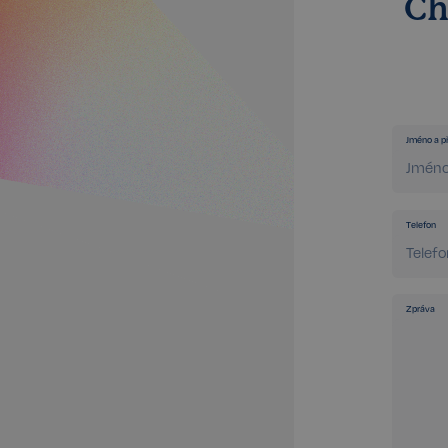
Ch
Kategorie Nezbytné um
nelze webové stránky 
bezpečného provozu 
Jméno a př
Název
_GRECAPTCHA
Telefon
CookieScriptConse
Zpráva
sp_t
sp_landing
FPGSID