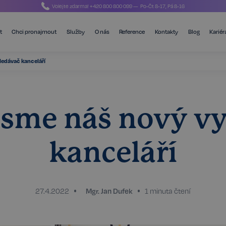
Volejte zdarma!
+420 800 800 099
— Po-Čt 8-17, Pá 8-16
t
Chci pronajmout
Služby
O nás
Reference
Kontakty
Blog
Kariér
ledávač kanceláří
 jsme náš nový v
kanceláří
27.4.2022
Mgr. Jan Dufek
1 minuta čtení