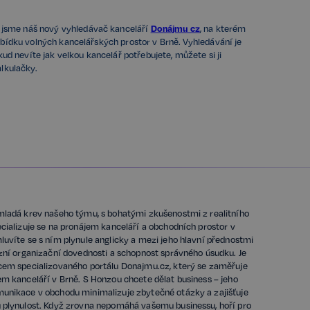
i jsme náš nový vyhledávač kanceláří
Donájmu cz
, na kterém
bídku volných kancelářských prostor v Brně.
Vyhledávání je
kud nevíte jak velkou kancelář potřebujete, můžete si ji
lkulačky.
mladá krev našeho týmu, s bohatými zkušenostmi z realitního
cializuje se na pronájem kanceláří a obchodních prostor v
luvíte se s ním plynule anglicky a mezi jeho hlavní přednostmi
izní organizační dovednosti a schopnost správného úsudku. Je
cem specializovaného portálu Donajmu.cz, který se zaměřuje
em kanceláří v Brně. S Honzou chcete dělat business – jeho
unikace v obchodu minimalizuje zbytečné otázky a zajišťuje
 plynulost. Když zrovna nepomáhá vašemu businessu, hoří pro