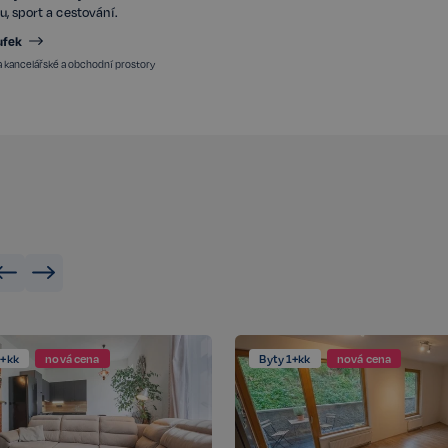
nu, sport a cestování.
ufek
na kancelářské a obchodní prostory
2+kk
nová cena
Byty 1+kk
nová cena