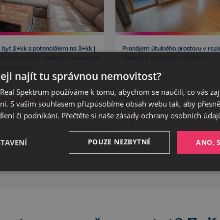
 byt 2+kk s potenciálem na 3+kk |
Pronájem útulného prostoru v rezi
iální charakter, moderní technologie
Meandr s garážovým místem
ie ze slunce
eji najít tu správnou nemovitost?
chovská 515/24, Oslavany
Pastviny, Brno - Komín
eal Spektrum používáme k tomu, abychom se naučili, co vás zajím
90 000
Kč
16
6 690 000
Kč
ání. S vaším souhlasem přizpůsobíme obsah webu tak, aby přesn
900
Kč
ení či podnikání. Přečtěte si naše
zásady ochrany osobních údaj
/
měsíc
POUZE NEZBYTNÉ
STAVENÍ
ANO, 
Výkonnostní
Cílení
Funkční