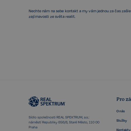
sid
Nechte nám na sebe kontakt a my vám jednou za čas zašl
snowplowOutQueue_
zajímavosti ze světa realit.
snowplowOutQueue_
ssupp_0bf04d43d18
Název
Název
rsb__cz[18266]
Poskyto
Název
CLID
Domén
rsb__cz[16607]
presence
Meta P
rsb__cz[16488]
Inc.
.faceb
MR
rsb__cz[18350]
xs
Meta P
rsb__cz[18448]
Inc.
Pro z
.faceb
rsb__cz[17699]
ANONCHK
FPLC
.realsp
O nás
rsb__cz[15520]
Název
Sídlo společnosti REAL SPEKTRUM, a.s.:
Služby
rsb__cz[18361]
MUID
náměstí Republiky 656/8, Staré Město, 110 00
datr
Praha
rsb__cz[14366]
Kontakty
FPAU
.realsp