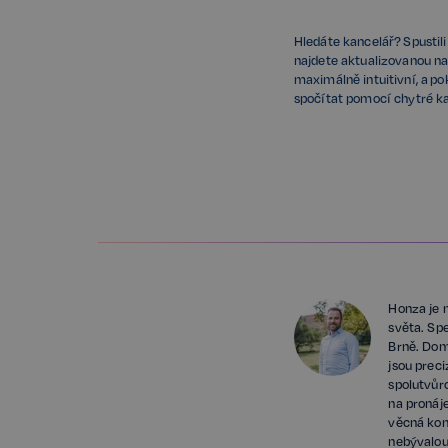
Hledáte kancelář?
Spustil
najdete aktualizovanou na
maximálně intuitivní, a po
spočítat pomocí chytré ka
Honza je 
světa. Spe
Brně. Dom
jsou prec
spolutvůr
na pronáj
věcná kom
nebývalou