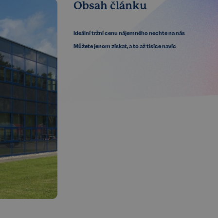
Obsah článku
Ideální tržní cenu nájemného nechte na nás
Můžete jenom získat, a to až tisíce navíc