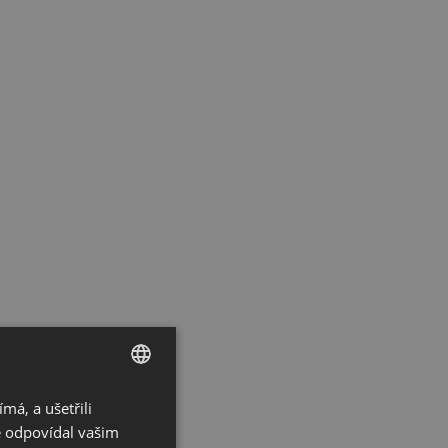
á, a ušetřili
CZECH
ě odpovídal vašim
GERMAN