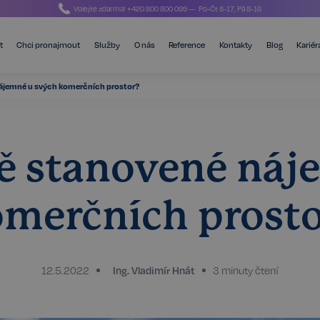
Volejte zdarma!
+420 800 800 099
— Po-Čt 8-17, Pá 8-16
t
Chci pronajmout
Služby
O nás
Reference
Kontakty
Blog
Kariér
ájemné u svých komerčních prostor?
ě stanovené náj
merčních prost
12.5.2022
Ing. Vladimír Hnát
3 minuty čtení