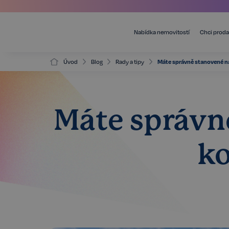
Nabídka nemovitostí
Chci proda
Úvod
Blog
Rady a tipy
Máte správně stanovené n
Máte správn
ko