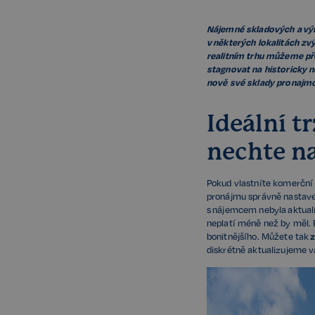
Nájemné skladových a výr
v některých lokalitách zv
realitním trhu můžeme př
stagnovat na historicky n
nově své sklady pronajm
Ideální 
nechte n
Pokud vlastníte komerční 
pronájmu správně nastave
s nájemcem nebyla aktuali
neplatí méně než by měl. 
bonitnějšího. Můžete tak
z
diskrétně aktualizujeme 