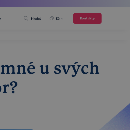
a
Kontakty
Hledat
Kč
emné u svých
or?