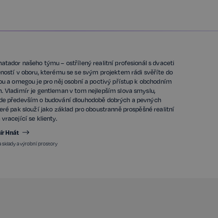
Zaznamenává údaje o souhlasu návš
zásadami ochrany osobních údajů a
zajistí, že jejich preference budou 
respektovány.
n
Storage type
atador našeho týmu – ostřílený realitní profesionál s dvaceti
eností v oboru, kterému se se svým projektem rádi svěříte do
Místní úložiště
fou a omegou je pro něj osobní a poctivý přístup k obchodním
Úložiště relace
. Vladimír je gentleman v tom nejlepším slova smyslu,
de především o budování dlouhodobě dobrých a pevných
Místní úložiště
eré pak slouží jako základ pro oboustranně prospěšné realitní
Místní úložiště
vracející se klienty.
ecotrack_cf_get.expires
Místní úložiště
mír Hnát
ecotrack_cf_get
Místní úložiště
a sklady a výrobní prostory
8efa067cf2e693398076a956a1c6a
Místní úložiště
Poskytovatel /
Poskytovatel / Doména
Vyprší
Vyprší
Popis
Doména
www.realspektrum.cz
23 hodin 53 minu
vatel /
Vyprší
Popis
.realspektrum.cz
1 rok
Tento soubor cookie je obvykle nastaven společností Dsti