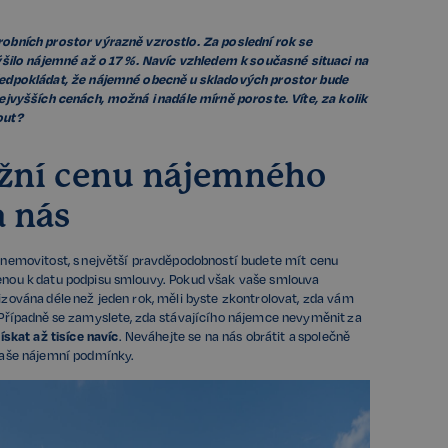
obních prostor výrazně vzrostlo. Za poslední rok se
ýšilo nájemné až o 17 %. Navíc vzhledem k současné situaci na
edpokládat, že nájemné obecně u skladových prostor bude
ejvyšších cenách, možná i nadále mírně poroste. Víte, za kolik
out?
tržní cenu nájemného
a nás
nemovitost, s největší pravděpodobností budete mít cenu
nou k datu podpisu smlouvy. Pokud však vaše smlouva
zována déle než jeden rok, měli byste zkontrolovat, zda vám
Případně se zamyslete, zda stávajícího nájemce nevyměnit za
ískat až tisíce navíc
. Neváhejte se na nás obrátit a společně
vaše nájemní podmínky.