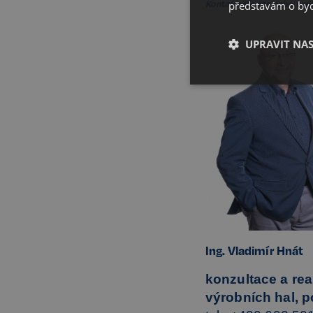
Kontaktujte nás nebo vyp
představám o bydl
UPRAVIT NA
Nezbytné
Kategorie Nezbytné um
nelze webové stránky 
bezpečného provozu 
Ing. Vladimír Hnát
Název
konzultace a rea
výrobních hal, 
_GRECAPTCHA