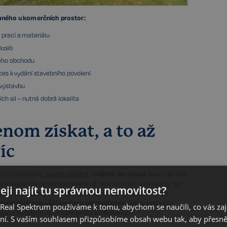
ného u komerčních prostor:
 prací a materiálu
sazeb
ého obchodu
ces k vydání stavebního povolení
výstavbu
h sil – nutná dobrá lokalita
nom získat, a to až
íc
ých konzultací,
ozvěte se nám
,
můžete jen získat
, jsou zdarma.
 že současná cena nájemného už není aktuální a mohla by být
eji najít tu správnou nemovitost?
deme a prostory si prohlédneme
(samozřejmě diskrétně),
nejpřesnější nejvyšší možnou nájemní cenu
. Nabízíme vám
eal Spektrum používáme k tomu, abychom se naučili, co vás zajím
o zvýšit nájemné ve spolupráci s odborníky.
ání. S vaším souhlasem přizpůsobíme obsah webu tak, aby přesn