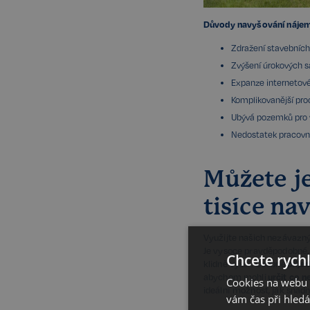
Důvody navyšování nájem
Zdražení stavebních
Zvýšení úrokových 
Expanze internetov
Komplikovanější pro
Ubývá pozemků pro 
Nedostatek pracovníc
Můžete je
tisíce nav
Využijte našich nezávazn
Je vysoce pravděpodobné,
Chcete rychl
klidně vyšší. Osobně
přije
abychom mohli
určit co 
Cookies na webu R
ideální možnost, jak snadn
vám čas při hled