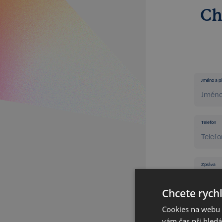
Ch
Jméno a př
Telefon
Zpráva
Chcete rychl
Cookies na webu R
vám čas při hled