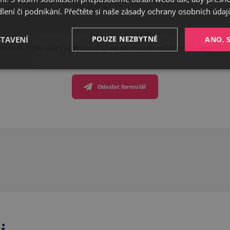
ení či podnikání. Přečtěte si naše
zásady ochrany osobních údaj
POUZE NEZBYTNÉ
STAVENÍ
ANO, 
lasím se zpracováním osobních údajů dle
zásad o ochraně osobních údajů
Výkonnostní
Cílení
Funkční
Odeslat formulář
Nezbytné
Výkonnostní
Cílení
Funkční
Nezařazené soubory
ožňuje základní funkce webových stránek, jako je přihlášení uživatele a správa účtu. 
řádně používat. Tato kategorie je vždy povolena a zahrnuje také uložení, která jsou ne
našich služeb.
Poskytovatel /
Vyprší
Popis
Doména
5 měsíců
Google reCAPTCHA nastaví při spuš
Google LLC