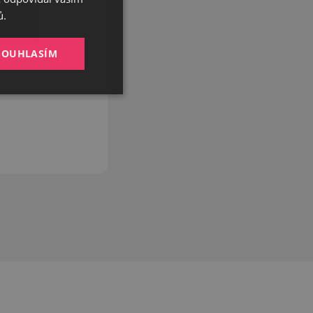
GERMAN
ů.
ENGLISH
SOUHLASÍM
Nezařazené
soubory
Bez této kategorie
zbytná pro zajištění
tění potřebný