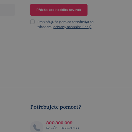
čelem provedení
 Cookie-Script.com
 se soubory cookie
Prohlašuji, že jsem se seznámil/a se
cookie Cookie-
zásadami
ochrany osobních údajů
integrovaného
ek žádné funkce
integrovaného
ek žádné funkce
chování stavu
 na stránky.
ženými na jazyce
or používaný k
elů. Obvykle se
, jeho použití
 ale dobrým
 stavu uživatele
Potřebujete pomoct?
identifikaci
é stránce, aby
800 800 099
telskou zkušenost.
Po - Čt
8:00 - 17:00
ání souhlasu