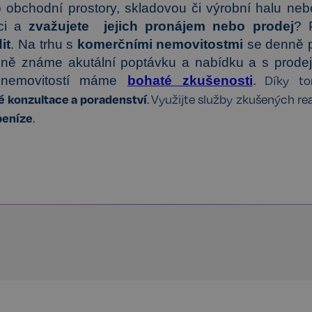
 obchodní prostory, skladovou či výrobní halu neb
ici a
zvažujete jejich pronájem nebo prodej
? 
it
. Na trhu s
komerčními nemovitostmi
se denně 
ilně známe akutální poptávku a nabídku a s prod
h nemovitostí máme
bohaté zkušenosti
.
Díky t
 konzultace a poradenství
. Využijte služby zkušených rea
 peníze
.