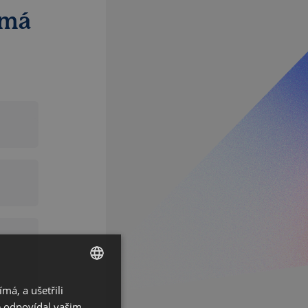
ímá
á, a ušetřili
CZECH
ě odpovídal vašim