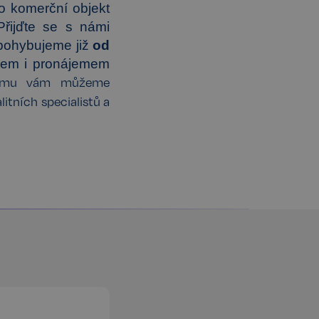
o komerční objekt
Přijďte se s námi
pohybujeme již
od
ejem i pronájemem
omu vám můžeme
litních specialistů a