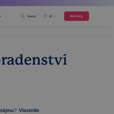
a
Kontakty
Hledat
Kč
oradenství
onájmu
?
Vlastníte