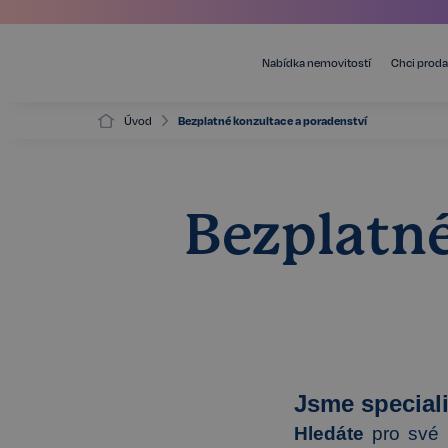
Nabídka nemovitostí
Chci proda
Úvod
Bezplatné konzultace a poradenství
Bezplatné
Jsme special
Hledáte
pro své 