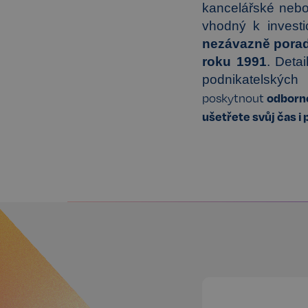
kancelářské nebo
vhodný k invest
nezávazně porad
roku 1991
. Deta
podnikatelskýc
odborné
poskytnout
ušetřete svůj čas i