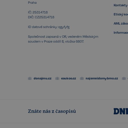
Praha
Kontakty
IČ: 25314718
Etický k
DIČ: CZ25314718
AML zák
ID datové schránky: qgyfyfg
Storage declaratio
Informace
Společnost zapsaná v OR, vedeném Městským
Název
soudem v Praze oddíl B, vložka 6807.
szn:idnts:cch
_cltk
_gcl_ls
sid
donajmu.cz
eaukce.cz
najemnidomybrno.cz
snowplowOutQueue_
snowplowOutQueue_
ssupp_0bf04d43d18
Znáte nás z časopisů
Název
Název
rsb__cz[18266]
Poskyto