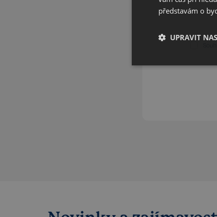
představám o bydl
UPRAVIT NA
Souh
Nezbytné
Kategorie Nezbytné um
nelze webové stránky 
bezpečného provozu 
Název
_GRECAPTCHA