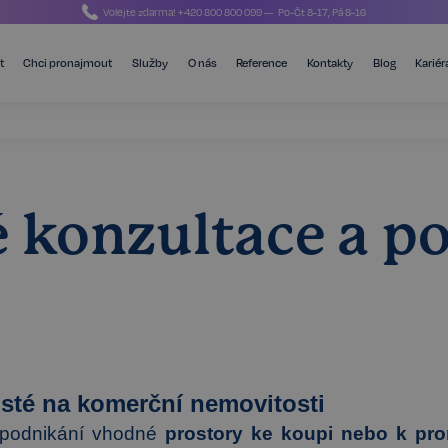
Volejte zdarma!
+420 800 800 099
— Po-Čt 8-17, Pá 8-16
t
Chci pronajmout
Služby
O nás
Reference
Kontakty
Blog
Kariér
 konzultace a p
isté na komerční nemovitosti
podnikání vhodné
prostory ke koupi nebo k pr