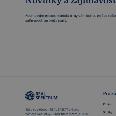
Novinky a zajímavost
CookieScriptConse
Nechte nám na sebe kontakt a my vám jednou za čas zašl
zajímavosti ze světa realit.
sp_t
sp_landing
FPGSID
PHPSESSID
Pro z
udid
O nás
Sídlo společnosti REAL SPEKTRUM, a.s.:
Služby
náměstí Republiky 656/8, Staré Město, 110 00
VISITOR_PRIVACY_