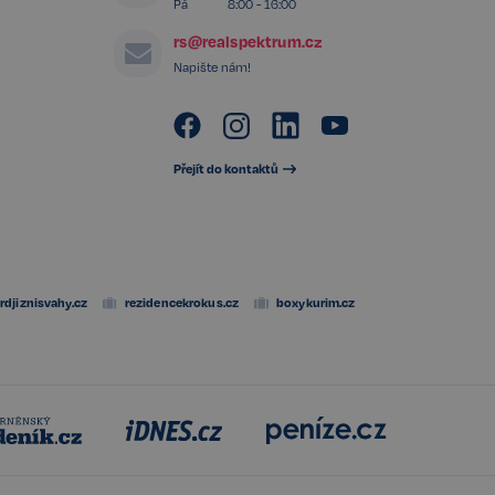
Pá
8:00 - 16:00
h interakci s webem.
těvníka s různými
rs@realspektrum.cz
 nastavením, které
v budoucích sezeních
Napište nám!
Popis
Přejít do kontaktů
rdjiznisvahy.cz
rezidencekrokus.cz
boxykurim.cz
Popis
t