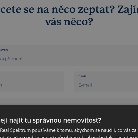
cete se na něco zeptat? Zaj
vás něco?
íjmení
E-mail
eji najít tu správnou nemovitost?
eal Spektrum používáme k tomu, abychom se naučili, co vás zajím
ání. S vaším souhlasem přizpůsobíme obsah webu tak, aby přesn