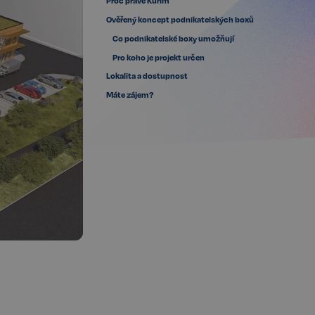
Proč právě Kuřim
Ověřený koncept podnikatelských boxů
Co podnikatelské boxy umožňují
Pro koho je projekt určen
Lokalita a dostupnost
Máte zájem?