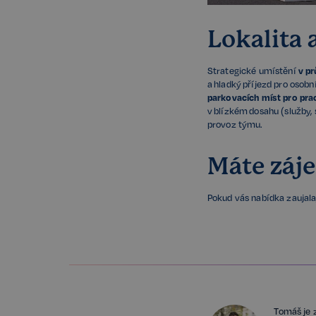
CookieScriptConse
Lokalita 
Strategické umístění
v p
sp_t
a hladký příjezd pro osobní
parkovacích míst pro pra
v blízkém dosahu (služby,
sp_landing
provoz týmu.
FPGSID
Máte záj
PHPSESSID
Pokud vás nabídka zaujala
udid
VISITOR_PRIVACY_
Tomáš je 