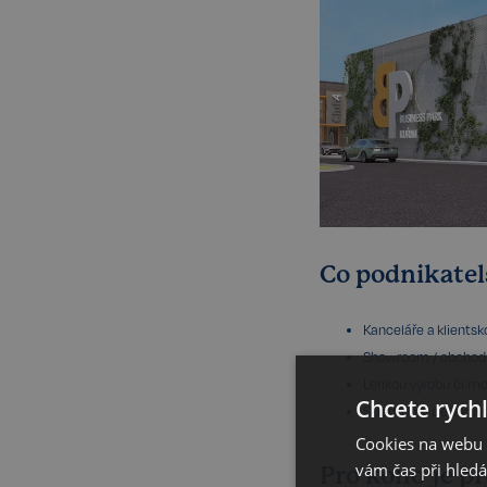
Co podnikate
Kanceláře a klients
Showroom / obchod s
Lehkou výrobu či mo
Chcete rychl
Skladování s efektiv
Cookies na webu R
vám čas při hled
Pro koho je p