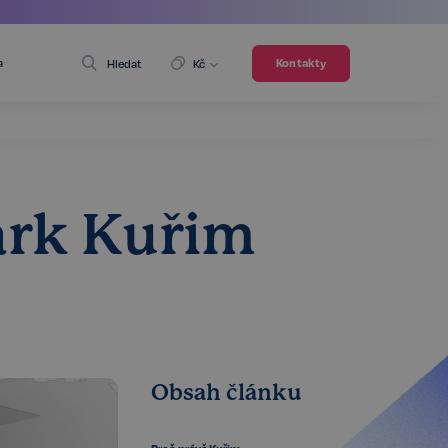
a
Kontakty
Hledat
Kč
ark Kuřim
Obsah článku