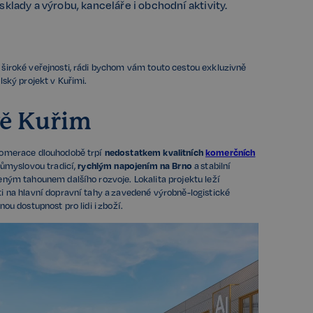
sklady a výrobu, kanceláře i obchodní aktivity.
široké veřejnosti, rádi bychom vám touto cestou exkluzivně
lský projekt v Kuřimi.
vě Kuřim
lomerace dlouhodobě trpí
nedostatkem kvalitních
komerčních
průmyslovou tradicí,
rychlým napojením na Brno
a stabilní
eným tahounem dalšího rozvoje. Lokalita projektu leží
i na hlavní dopravní tahy a zavedené výrobně-logistické
ou dostupnost pro lidi i zboží.