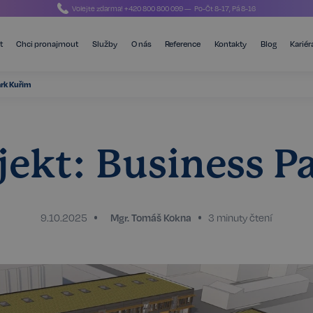
Volejte zdarma!
+420 800 800 099
— Po-Čt 8-17, Pá 8-16
t
Chci pronajmout
Služby
O nás
Reference
Kontakty
Blog
Kariér
ark Kuřim
jekt: Business P
9.10.2025
Mgr. Tomáš Kokna
3 minuty čtení