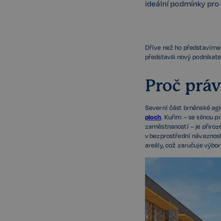
ideální podmínky pro 
Dříve než ho představíme 
představili nový podnikate
Proč prá
Severní část brněnské ag
ploch
. Kuřim – se silnou 
zaměstnaností – je přiroz
v bezprostřední návaznost
areály, což zaručuje výborn