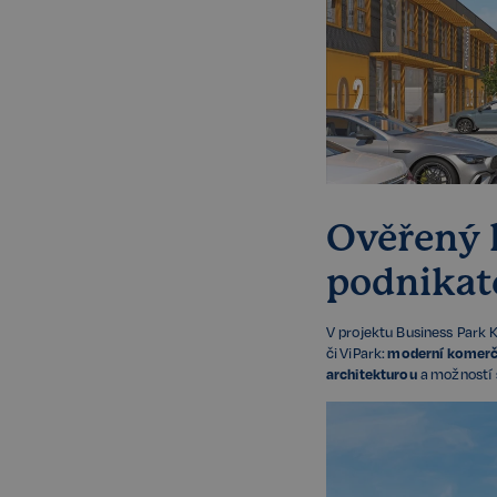
Ověřený 
podnikat
V projektu Business Park 
či ViPark:
moderní komerč
architekturou
a možností