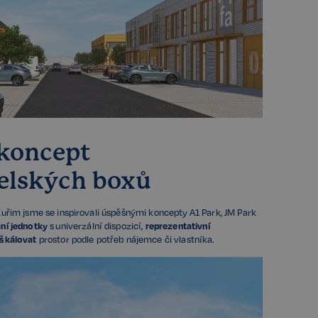
koncept
elských boxů
Kuřim jsme se inspirovali úspěšnými koncepty A1 Park, JM Park
ní jednotky
s univerzální dispozicí,
reprezentativní
škálovat
prostor podle potřeb nájemce či vlastníka.