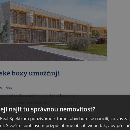
lské boxy umožňují
kou zónu
 viditelností a zázemím pro sklad nebo servis
ntáž s možností napojení potřebných technologií
eji najít tu správnou nemovitost?
ní manipulací zboží
eal Spektrum používáme k tomu, abychom se naučili, co vás zajím
ání. S vaším souhlasem přizpůsobíme obsah webu tak, aby přesn
rojekt určen