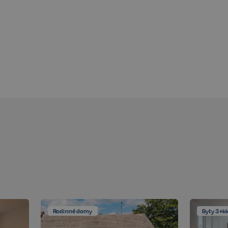
těvníka s různými
 nastavením, které
v budoucích sezeních
Popis
Popis
Rodinné domy
Byty 3+k
t
llery, aby umožnil