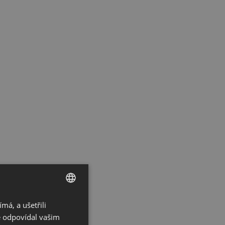
á, a ušetřili
CZECH
ě odpovídal vašim
GERMAN