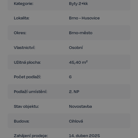
Kategorie:
Byty 2+kk
Lokalita:
Brno - Husovice
Okres:
Brno-město
Vlastnictví:
Osobní
Užitná plocha:
45,40 m²
Počet podlaží:
6
Podlaží umístění:
2. NP
Stav objektu:
Novostavba
Budova:
Cihlová
Zahájení prodeje:
14. duben 2025