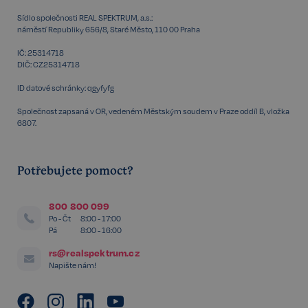
Sídlo společnosti REAL SPEKTRUM, a.s.:
náměstí Republiky 656/8, Staré Město, 110 00 Praha
IČ: 25314718
DIČ: CZ25314718
ID datové schránky: qgyfyfg
Společnost zapsaná v OR, vedeném Městským soudem v Praze oddíl B, vložka
6807.
Potřebujete pomoct?
udid
.realspektrum.cz
4 týdny 2
dny
800 800 099
Po - Čt
8:00 - 17:00
Pá
8:00 - 16:00
rs@realspektrum.cz
Napište nám!