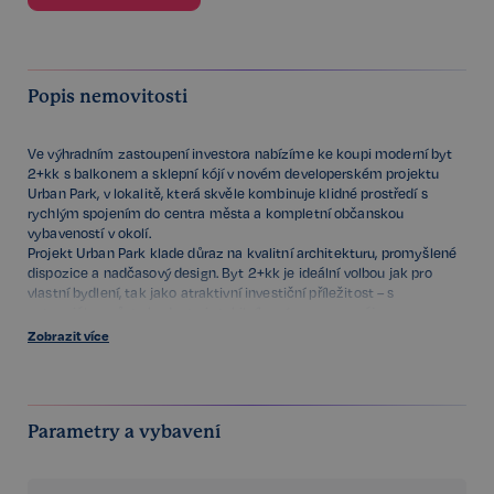
Popis nemovitosti
Ve výhradním zastoupení investora nabízíme ke koupi moderní byt
2+kk s balkonem a sklepní kójí v novém developerském projektu
Urban Park, v lokalitě, která skvěle kombinuje klidné prostředí s
rychlým spojením do centra města a kompletní občanskou
vybaveností v okolí.
Projekt Urban Park klade důraz na kvalitní architekturu, promyšlené
dispozice a nadčasový design. Byt 2+kk je ideální volbou jak pro
vlastní bydlení, tak jako atraktivní investiční příležitost – s
potenciálem růstu hodnoty i stabilního výnosu z pronájmu.
Nechte se oslovit moderním bydlením v rostoucí části Brna. Více
Zobrazit více
informací naleznete na stránkách projektu Urban Park.
Parametry a vybavení