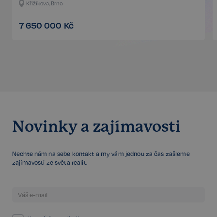
Křižíkova, Brno
7 650 000
Kč
Google
CookieScriptConsent
6 měsíců
CookieScript
Privacy Policy
.realspektrum.cz
Novinky a zajímavosti
Nechte nám na sebe kontakt a my vám jednou za čas zašleme
sp_t
11 měsíců
zajímavosti ze světa realit.
Spotify Inc.
4 týdny
.spotify.com