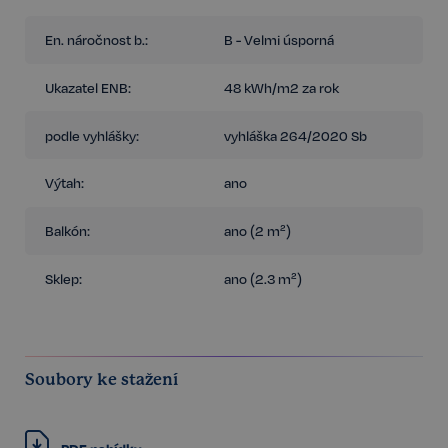
En. náročnost b.:
B - Velmi úsporná
Ukazatel ENB:
48 kWh/m2 za rok
podle vyhlášky:
vyhláška 264/2020 Sb
Výtah:
ano
Balkón:
ano (2 m²)
Sklep:
ano (2.3 m²)
Soubory ke stažení