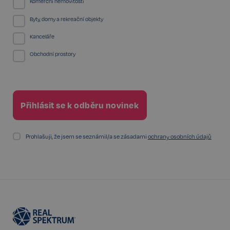
Komerční nemovitosti
Byty, domy a rekreační objekty
sp_landing
1 den
Spotify Inc.
.spotify.com
Kanceláře
Obchodní prostory
FPGSID
29 minut
Google
57 sekund
.realspektrum.cz
Prohlašuji, že jsem se seznámil/a se zásadami
ochrany osobních údajů
PHPSESSID
Zavřením
PHP.net
prohlížeče
www.realspektrum.cz