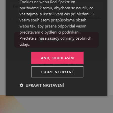
Cookies na webu Real Spektrum
GERMAN
používáme k tomu, abychom se naučili, co
ENGLISH
vás zajímá, a ušetřili vám čas při hledání. S
Potvrzuji, že jsem se seznámil/a se
zásadami o ochraně osobních
vaším souhlasem přizpůsobíme obsah
údajů
webu tak, aby přesně odpovídal vašim
představám o bydlení či podnikání.
Přečtěte si naše
zásady ochrany osobních
Odeslat údaje
údajů.
ANO, SOUHLASÍM
Vytisknout
Sdílet odkaz
POUZE NEZBYTNÉ
UPRAVIT NASTAVENÍ
Nezbytné
Výkonnostní
Cílení