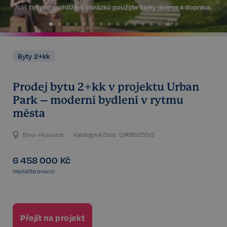
Náš tip:
pro prohlížení obrázků použijte šipky doleva a doprava.
Byty 2+kk
Prodej bytu 2+kk v projektu Urban
Park – moderní bydlení v rytmu
města
Brno - Husovice
Katalogové číslo:
D/RSB/230/3
6 458 000
Kč
neplatíte provizi
Přejít na projekt