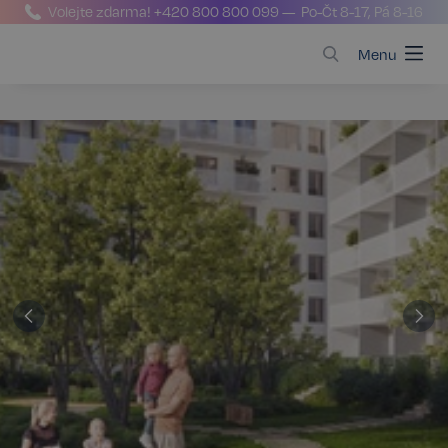
Volejte zdarma!
+420 800 800 099
— Po-Čt 8-17, Pá 8-16
Menu