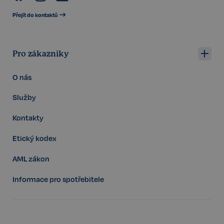
VISITOR_PRIVACY_METADATA
5 měsíců
YouTube
4 týdny
.youtube.com
Přejít do kontaktů
Pro zákazníky
O nás
Služby
Kontakty
Etický kodex
AML zákon
Informace pro spotřebitele
Storage declaration
Storage
Název
P
type