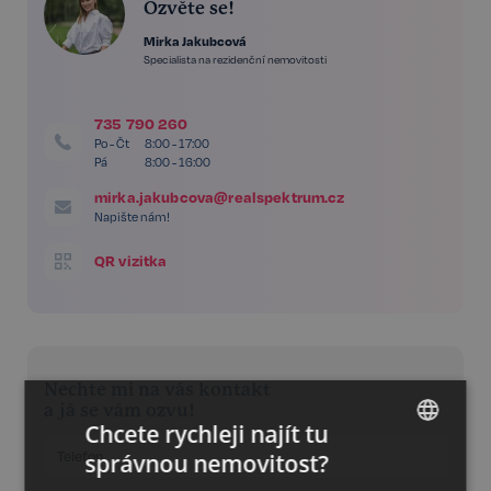
Ozvěte se!
Mirka Jakubcová
Specialista na rezidenční nemovitosti
735 790 260
Po - Čt
8:00 - 17:00
Pá
8:00 - 16:00
mirka.jakubcova@realspektrum.cz
Napište nám!
QR vizitka
Nechte mi na vás kontakt
a já se vám ozvu!
Chcete rychleji najít tu
správnou nemovitost?
CZECH