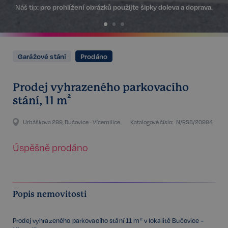
Náš tip:
pro prohlížení obrázků použijte šipky doleva a doprava.
Garážové stání
Prodáno
Prodej vyhrazeného parkovacího
stání, 11 m²
Urbáškova 299, Bučovice - Vícemilice
Katalogové číslo:
N/RSB/20994
Úspěšně prodáno
Popis nemovitosti
Prodej vyhrazeného parkovacího stání 11 m² v lokalitě Bučovice -