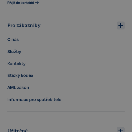
Přejít do kontaktů
Pro zákazníky
PHPSESSID
Zavřením
PHP.net
prohlížeče
www.realspektrum.cz
O nás
Služby
Kontakty
Etický kodex
AML zákon
Informace pro spotřebitele
Užitečné