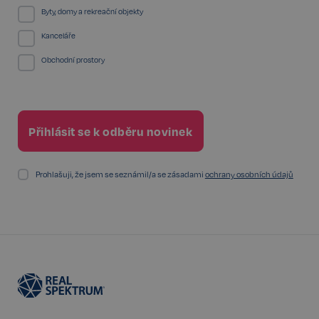
webových stránek, jako je přihlášení uživatele a
Byty, domy a rekreační objekty
správa účtu. Bez této kategorie nelze webové
stránky řádně používat. Tato kategorie je vždy
Kanceláře
povolena a zahrnuje také uložení, která jsou
nezbytná pro zajištění bezpečného provozu našich
Obchodní prostory
služeb.
Poskytovatel /
Název
Vyprší
Doména
_GRECAPTCHA
5 měsíců
Google LLC
3 týdny
www.google.com
Prohlašuji, že jsem se seznámil/a se zásadami
ochrany osobních údajů
Google
CookieScriptConsent
6 měsíců
CookieScript
Privacy Policy
.realspektrum.cz