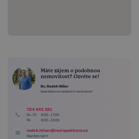
Máte zájem o podobnou
nemovitost? Ozvěte se!
Bc. Radek Hilšer
Specialista na rezidenční nemovitosti
724 601 321
Po - Čt
8:00 - 17:00
Pá
8:00 - 16:00
radek.hilser@realspektrum.cz
Napište nám!