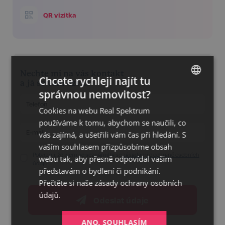
QR vizitka
Nechte mi na vás kontakt
Chcete rychleji najít tu
a já se vám ozvu!
správnou nemovitost?
CZECH
Cookies na webu Real Spektrum
GERMAN
používáme k tomu, abychom se naučili, co
ENGLISH
vás zajímá, a ušetřili vám čas při hledání. S
vaším souhlasem přizpůsobíme obsah
Potvrzuji, že jsem se seznámil/a se
zásadami o ochraně osobních
webu tak, aby přesně odpovídal vašim
údajů
představám o bydlení či podnikání.
Přečtěte si naše
zásady ochrany osobních
údajů.
Odeslat údaje
ANO, SOUHLASÍM