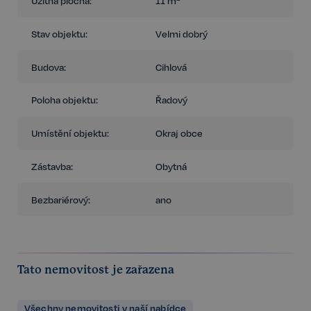
Užitná plocha:
11 m²
Stav objektu:
Velmi dobrý
Budova:
Cihlová
Poloha objektu:
Řadový
Umístění objektu:
Okraj obce
Zástavba:
Obytná
Bezbariérový:
ano
Tato nemovitost je zařazena
Všechny nemovitosti v naší nabídce