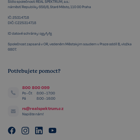
Sídlo společnosti REAL SPEKTRUM, a.s.:
náměstí Republiky 656/8, Staré Město, 110 00 Praha
IČ: 25314718
DIČ: CZ25314718
sp_t
11 měsíců
Spotify Inc.
ID datové schránky: qgyfyfg
4 týdny
.spotify.com
Společnost zapsaná v OR, vedeném Městským soudem v Praze oddíl B, vložka
6807.
Potřebujete pomoct?
sp_landing
1 den
Spotify Inc.
.spotify.com
800 800 099
Po - Čt
8:00 - 17:00
Pá
8:00 - 16:00
rs@realspektrum.cz
Napište nám!
FPGSID
29 minut
Google
57 sekund
.realspektrum.cz