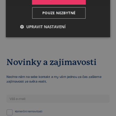
Sdílet odkaz
POUZE NEZBYTNÉ
UPRAVIT NASTAVENÍ
Nezbytné
Výkonnostní
Cílení
Funkční
Nezařazené
Novinky a zajímavosti
soubory
Nechte nám na sebe kontakt a my vám jednou za čas zašleme
zajímavosti ze světa realit.
Nezbytné
Výkonnostní
Cílení
Funkční
Nezařazené soubory
Komerční nemovitosti
Kategorie Nezbytné umožňuje základní funkce