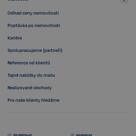
udid
.realspektrum.cz
4 týdny 2
dny
Odhad ceny nemovitosti
Poptávka po nemovitosti
Kariéra
Spolupracujeme (partneři)
Reference od klientů
VISITOR_PRIVACY_METADATA
5 měsíců
YouTube
4 týdny
.youtube.com
Tajné nabídky do mailu
Realizované obchody
Pro naše klienty hledáme
donajmu.cz
eaukce.cz