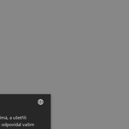
á, a ušetřili
CZECH
ě odpovídal vašim
GERMAN