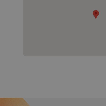
CookieScriptConse
sp_t
sp_landing
FPGSID
PHPSESSID
udid
VISITOR_PRIVACY_