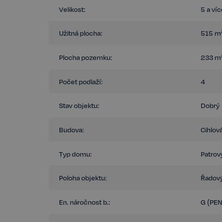
Velikost:
5 a ví
Užitná plocha:
515 m
Plocha pozemku:
233 m
Počet podlaží:
4
Stav objektu:
Dobrý
Budova:
Cihlov
Typ domu:
Patrov
Poloha objektu:
Řadov
En. náročnost b.:
G (PE