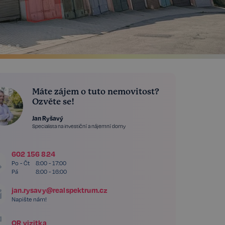
Máte zájem o tuto nemovitost?
Ozvěte se!
Jan Ryšavý
Specialista na investiční a nájemní domy
602 156 824
Po - Čt
8:00 - 17:00
Pá
8:00 - 16:00
jan.rysavy@realspektrum.cz
Napište nám!
QR vizitka