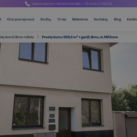
Volejte zdarma!
+420 800 800 099
— Po-Čt 8-17, Pá 8-16
t
Chci pronajmout
Služby
O nás
Reference
Kontakty
Blog
Kariér
dej domů Brno město
Prodej domu 559,3 m² + garáž, Brno, ul. Míčkova