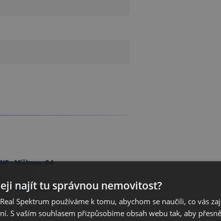
.NP - Míčkova_64
eji najít tu správnou nemovitost?
.NP - Míčkova_64
eal Spektrum používáme k tomu, abychom se naučili, co vás zajím
ání. S vaším souhlasem přizpůsobíme obsah webu tak, aby přesn