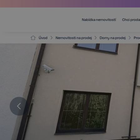
Nabídka nemovitostí
Chci proda
Úvod
Nemovitosti na prodej
Domy na prodej
Pro