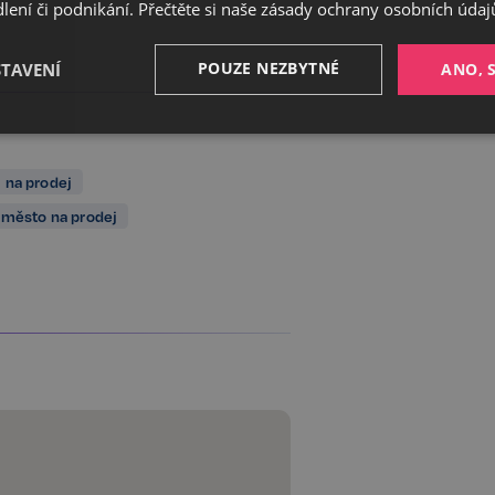
ení či podnikání. Přečtěte si naše
zásady ochrany osobních údaj
POUZE NEZBYTNÉ
STAVENÍ
ANO, 
Výkonnostní
Cílení
Funkční
 na prodej
 město na prodej
Nezbytné
Výkonnostní
Cílení
Funkční
Nezařazené soubory
ožňuje základní funkce webových stránek, jako je přihlášení uživatele a správa účtu. 
řádně používat. Tato kategorie je vždy povolena a zahrnuje také uložení, která jsou ne
našich služeb.
Poskytovatel /
Vyprší
Popis
Doména
5 měsíců
Google reCAPTCHA nastaví při spuš
Google LLC
3 týdny
soubor cookie (_GRECAPTCHA) za ú
www.google.com