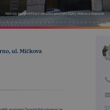
Náš tip:
pro prohlížení obrázků použijte šipky doleva a doprava.
rno, ul. Míčkova
alitě, na pomezí Černých Polí a Husovic na