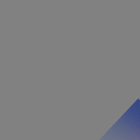
těvníka s různými
 nastavením, které
v budoucích sezeních
Popis
Popis
t
llery, aby umožnil