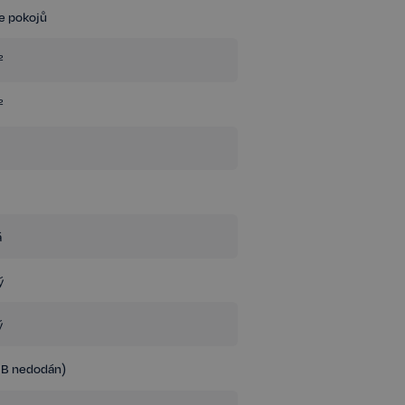
ce pokojů
²
²
á
ý
ý
NB nedodán)