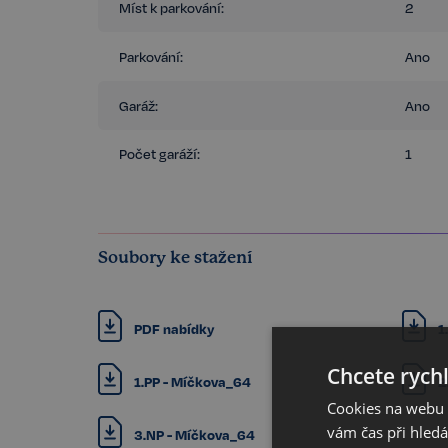
Míst k parkování:
2
Parkování:
Ano
Garáž:
Ano
Počet garáží:
1
Soubory ke stažení
PDF nabídky
1
Chcete rychl
1.PP - Míčkova_64
2
Cookies na webu R
vám čas při hled
3.NP - Míčkova_64