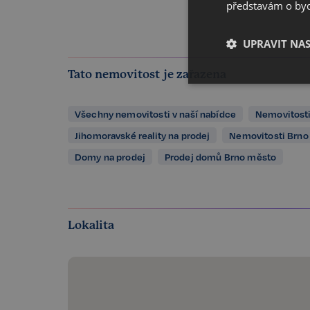
představám o bydl
UPRAVIT NA
Tato nemovitost je zařazena
Nezbytné
Všechny nemovitosti v naší nabídce
Nemovitosti
Jihomoravské reality na prodej
Nemovitosti Brno
Domy na prodej
Prodej domů Brno město
Kategorie Nezbytné um
Lokalita
nelze webové stránky 
bezpečného provozu 
Název
_GRECAPTCHA