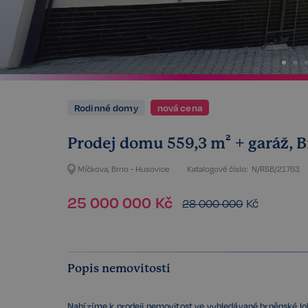
Rodinné domy
nová cena
Prodej domu 559,3 m² + garáž, B
Míčkova, Brno - Husovice
Katalogové číslo:
N/RSB/21763
25 000 000
Kč
28 000 000
Kč
Popis nemovitosti
Nabízíme k prodeji nemovitost ve vyhledávané brněnské lok