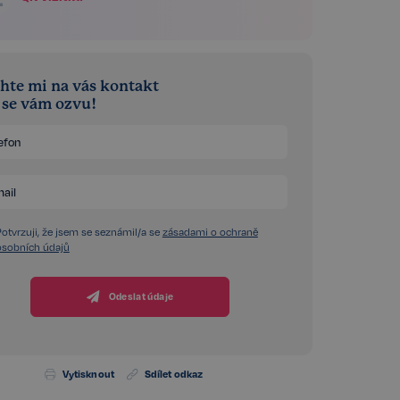
hte mi na vás kontakt
á se vám ozvu!
Potvrzuji, že jsem se seznámil/a se
zásadami o ochraně
osobních údajů
Odeslat údaje
Vytisknout
Sdílet odkaz