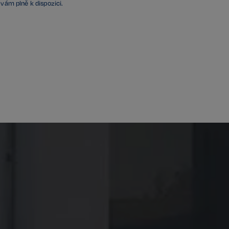
cookie Cookie-
vám plně k dispozici.
integrovaného
ek žádné funkce
integrovaného
ek žádné funkce
chování stavu
 na stránky.
ženými na jazyce
or používaný k
elů. Obvykle se
, jeho použití
 ale dobrým
 stavu uživatele
identifikaci
é stránce, aby
telskou zkušenost.
ání souhlasu
h interakci s webem.
těvníka s různými
 nastavením, které
v budoucích sezeních