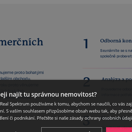
omerčních
1
Odborná kon
Seznámíte se s na
společně proberet
onujeme proto bohatými
2
dalším obchodu.
Analýza a p
roku proto věnujeme
Provedeme odborn
ících služeb.
eji najít tu správnou nemovitost?
informace potřebn
 celého prodeje.
eal Spektrum používáme k tomu, abychom se naučili, co vás zajím
ání. S vaším souhlasem přizpůsobíme obsah webu tak, aby přesn
3
ení či podnikání. Přečtěte si naše
zásady ochrany osobních údaj
Stanovení ce
Na základě všech