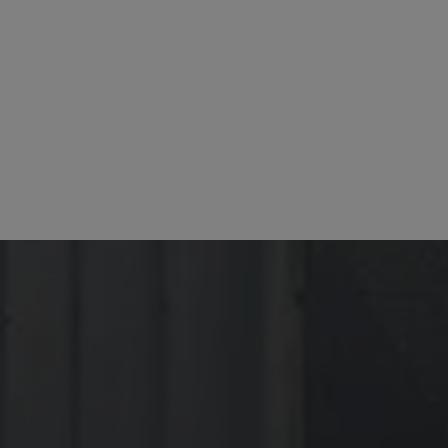
sp_t
sp_landing
FPGSID
PHPSESSID
udid
VISITOR_PRIVACY_