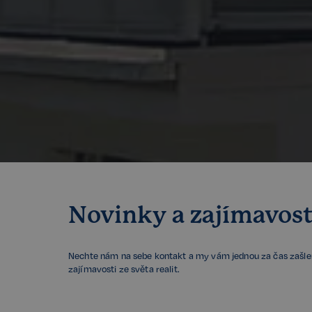
Storage declaratio
Název
szn:idnts:cch
_cltk
_gcl_ls
sid
snowplowOutQueue_
snowplowOutQueue_
ssupp_0bf04d43d18
Novinky a zajímavost
Název
Název
Nechte nám na sebe kontakt a my vám jednou za čas zašl
rsb__cz[18266]
Poskyto
Název
zajímavosti ze světa realit.
CLID
Domén
rsb__cz[16607]
presence
Meta P
rsb__cz[16488]
Inc.