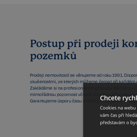
Postup při prodeji k
pozemků
Prodeji nemovitostí se věnujeme od roku 1991. Disp
zkušenostmi, ze kterých můžeme čerpat při každém 
Zakládáme si na profesionálním přístupu. Každému k
mimořádnou pozornost včetně doplňkových a navazuj
Chcete rychl
Garantujeme úsporu času a hladký a bezpečný průběh
Cookies na webu R
vám čas při hled
představám o bydl