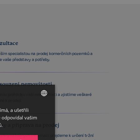
zultace
ším specialistou na prodej komerčních pozemků a
e vaše představy a potřeby.
osouzení nemovitosti
ou prohlídku vaší nemovitosti a zjistíme veškeré
é k prodeji.
á, a ušetřili
CZECH
ě odpovídal vašim
GERMAN
ů.
ny a příprava na prodej
ENGLISH
 shromážděných informací přejdeme k určení tržní