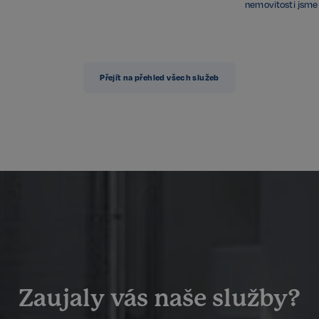
návštěvníků. Je nutné, aby banner 
nemovitosti jsme 
Script.com fungoval správně.
11 měsíců
Vyžadováno k zajištění funkčnosti 
Spotify Inc.
Google Privacy Policy
4 týdny
pluginu Spotify. To nemá za násled
.spotify.com
napříč weby.
1 den
Vyžadováno k zajištění funkčnosti 
Spotify Inc.
Přejít na přehled všech služeb
pluginu Spotify. To nemá za násled
.spotify.com
napříč weby.
29 minut
Tento soubor cookie se používá k u
Google
57 sekund
uživatelské relace napříč požadavky
.realspektrum.cz
Zavřením
Cookie generovaný aplikacemi zalo
PHP.net
prohlížeče
PHP. Toto je univerzální identifikát
www.realspektrum.cz
udržování proměnných relací uživat
jedná o náhodně vygenerované číslo
může být specifické pro daný web,
příkladem je udržování přihlášeného
mezi stránkami.
.realspektrum.cz
4 týdny 2
Tento cookie se používá k jedinečné 
dny
zařízení, která mají přístup k webov
sledovala používání a zlepšila uživa
METADATA
5 měsíců
Tento soubor cookie slouží k uklád
YouTube
4 týdny
uživatele a volby soukromí pro jejic
.youtube.com
Zaznamenává údaje o souhlasu návš
Zaujaly vás naše služby?
zásadami ochrany osobních údajů a
zajistí, že jejich preference budou 
respektovány.