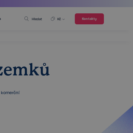
a
Kontakty
Hledat
Kč
ozemků
é komerční