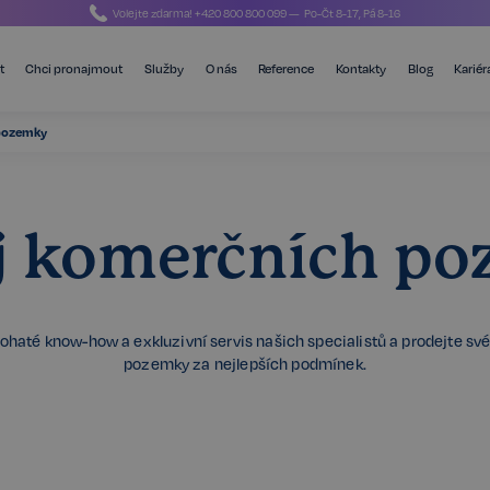
Volejte zdarma!
+420 800 800 099
— Po-Čt 8-17, Pá 8-16
t
Chci pronajmout
Služby
O nás
Reference
Kontakty
Blog
Kariér
pozemky
j komerčních p
bohaté know-how a exkluzivní servis našich specialistů a prodejte sv
pozemky za nejlepších podmínek.