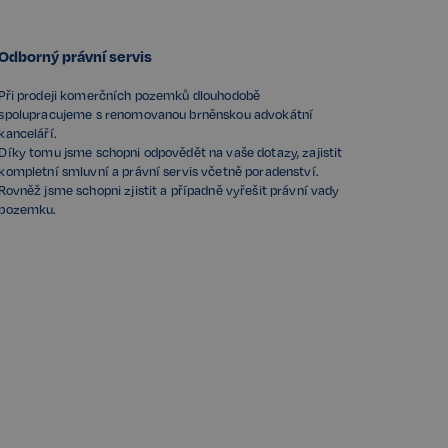
Odborný právní servis
Při prodeji komerčních pozemků dlouhodobě
spolupracujeme s renomovanou brněnskou advokátní
kanceláří.
Díky tomu jsme schopni odpovědět na vaše dotazy, zajistit
kompletní smluvní a právní servis včetně poradenství.
Rovněž jsme schopni zjistit a případně vyřešit právní vady
pozemku.