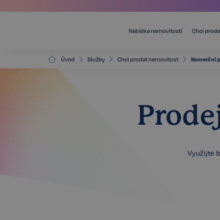
Nabídka nemovitostí
Chci proda
Úvod
Služby
Chci prodat nemovitost
Komerční 
Prode
Využijte 