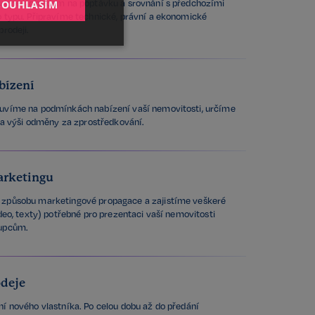
ovíme s ohledem na poptávku a srovnání s předchozími
SOUHLASÍM
 typu. Připravíme technické, právní a ekonomické
prodeji.
Nezařazené
soubory
bízení
uvíme na podmínkách nabízení vaší nemovitosti, určíme
i a výši odměny za zprostředkování.
arketingu
Bez této kategorie
zbytná pro zajištění
způsobu marketingové propagace a zajistíme veškeré
deo, texty) potřebné pro prezentaci vaší nemovitosti
kupcům.
tění potřebný
čelem provedení
odeje
 Cookie-Script.com
í nového vlastníka. Po celou dobu až do předání
 se soubory cookie