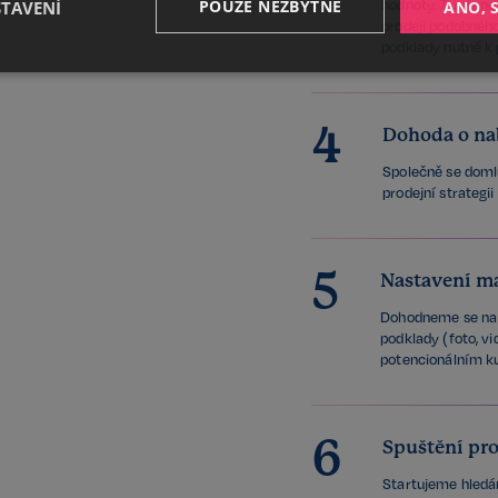
POUZE NEZBYTNÉ
hodnoty. Tu stan
STAVENÍ
ANO, 
prodeji podobného
podklady nutné k 
Výkonnostní
Cílení
Funkční
4
Dohoda o na
Společně se doml
prodejní strategi
Nezbytné
Výkonnostní
Cílení
Funkční
Nezařazené soubory
5
Nastavení m
ožňuje základní funkce webových stránek, jako je přihlášení uživatele a správa účtu. 
řádně používat. Tato kategorie je vždy povolena a zahrnuje také uložení, která jsou ne
Dohodneme se na 
našich služeb.
podklady (foto, vi
potencionálním 
Poskytovatel /
Vyprší
Popis
Doména
5 měsíců
Google reCAPTCHA nastaví při spuš
Google LLC
3 týdny
soubor cookie (_GRECAPTCHA) za ú
www.google.com
6
analýzy rizik.
Spuštění pr
nt
6 měsíců
Tento soubor cookie používá služba
CookieScript
Startujeme hledán
k zapamatování předvoleb souhlasu
.realspektrum.cz