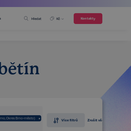
a
Kontakty
Hledat
Kč
bětín
Brno, Okres Brno-město)
×
Více filtrů
Zrušit vše