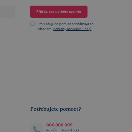
čelem provedení
 Cookie-Script.com
 se soubory cookie
cookie Cookie-
Prohlašuji, že jsem se seznámil/a se
zásadami
ochrany osobních údajů
integrovaného
ek žádné funkce
integrovaného
ek žádné funkce
chování stavu
 na stránky.
ženými na jazyce
or používaný k
elů. Obvykle se
, jeho použití
 ale dobrým
 stavu uživatele
Potřebujete pomoct?
identifikaci
é stránce, aby
telskou zkušenost.
800 800 099
Po - Čt
8:00 - 17:00