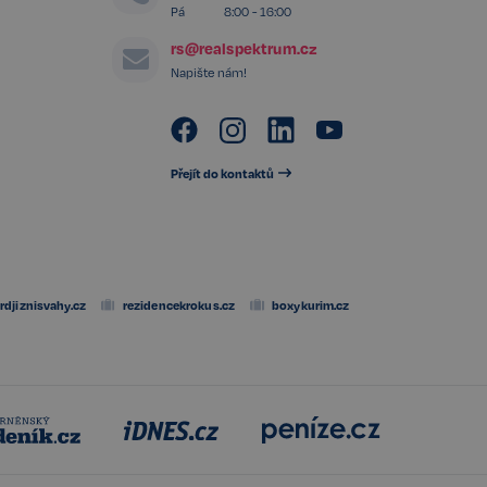
ání souhlasu
Pá
8:00 - 16:00
h interakci s webem.
těvníka s různými
rs@realspektrum.cz
 nastavením, které
v budoucích sezeních
Napište nám!
Popis
Přejít do kontaktů
rdjiznisvahy.cz
rezidencekrokus.cz
boxykurim.cz
Popis
t