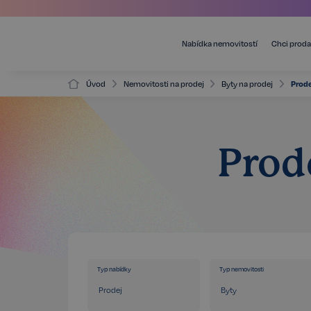
Nabídka nemovitostí
Chci proda
Úvod
Nemovitosti na prodej
Byty na prodej
Prode
Prod
Typ nabídky
Typ nemovitosti
Prodej
Byty