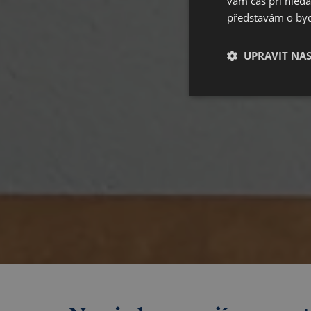
vám čas při hled
představám o bydl
UPRAVIT NA
Nezbytné
Kategorie Nezbytné um
nelze webové stránky 
bezpečného provozu 
Název
_GRECAPTCHA