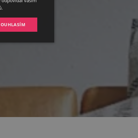
ě odpovídal vašim
GERMAN
ů.
ENGLISH
SOUHLASÍM
Nezařazené
soubory
Bez této kategorie
zbytná pro zajištění
tění potřebný