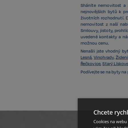
Sháníte nemovitost a 
nejnovějších bytů k pr
životních rozhodnutí. 
nemovitost z naší nabí
Smlouvy, jistoty, prohlí
uvedené kontakty a náš 
možnou cenu.
Nenašli jste vhodný b
Lesná
,
Vinohrady
,
Židen
Řečkovice
,
Starý Lískov
Podívejte se na byty na 
Chcete rychl
Cookies na webu R