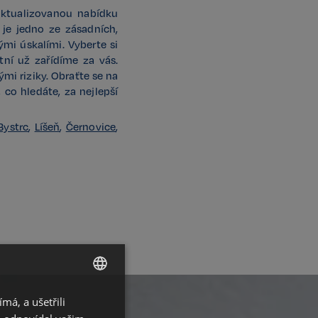
aktualizovanou nabídku
 je jedno ze zásadních,
mi úskalími. Vyberte si
tní už zařídíme za vás.
ými riziky. Obraťte se na
 co hledáte, za nejlepší
Bystrc
,
Líšeň
,
Černovice
,
á, a ušetřili
CZECH