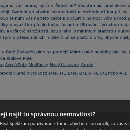
zajímá vás prodej bytů v Žebětíně? Zkuste naši pravidelně 
odeji. Bydlení ve vlastní nemovitosti a rozhodnutí koupit byt
Dovolte nám vás na této cestě provázet a pomoci vám s možný
dky s využitím přehledného řazení a filtrování. Všechno osta
dky a veškeré náležitosti jsou s námi s minimem starostí a nulov
tým profesionálních makléřů už se postará o to, abyste našli,
yt v Brně Žabovřeskách na prodej? Máme také nabídky
Slatina
,
ice
,
Královo Pole
,
ec
,
Černá Pole
,
Medlánky
,
Nový Lískovec
,
Komín
.
prodej v Brně o velikosti
1+kk
,
1+1
,
2+kk
,
2+1
,
3+kk
,
3+1
nebo
4+1
.
eji najít tu správnou nemovitost?
eal Spektrum používáme k tomu, abychom se naučili, co vás zajím