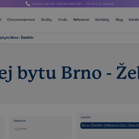
Volejte zdarma!
+420 800 800 099
— Po-Čt 8-17, Pá 8-16
t
Chci pronajmout
Služby
O nás
Reference
Kontakty
Blog
Kariér
j bytu Brno - Žebětín
ej bytu Brno - Že
Lokalita
Dispozice
Brno-Žebětín (Městská část, Obec 