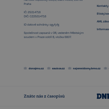
VISITOR_PRIVACY_
Praha
Kontakty
IČ: 25314718
Etický k
DIČ: CZ25314718
AML zák
ID datové schránky: qgyfyfg
Storage declaratio
Informace
Společnost zapsaná v OR, vedeném Městským
Název
soudem v Praze oddíl B, vložka 6807.
szn:idnts:cch
_cltk
_gcl_ls
sid
donajmu.cz
eaukce.cz
najemnidomybrno.cz
snowplowOutQueue_
snowplowOutQueue_
ssupp_0bf04d43d18
Znáte nás z časopisů
Název
Název
rsb__cz[18266]