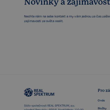
Novinky a zajímavost
CookieScriptConse
Nechte nám na sebe kontakt a my vám jednou za čas zašl
zajímavosti ze světa realit.
sp_t
sp_landing
FPGSID
PHPSESSID
Pro z
udid
O nás
Sídlo společnosti REAL SPEKTRUM, a.s.:
Služby
náměstí Republiky 656/8, Staré Město, 110 00