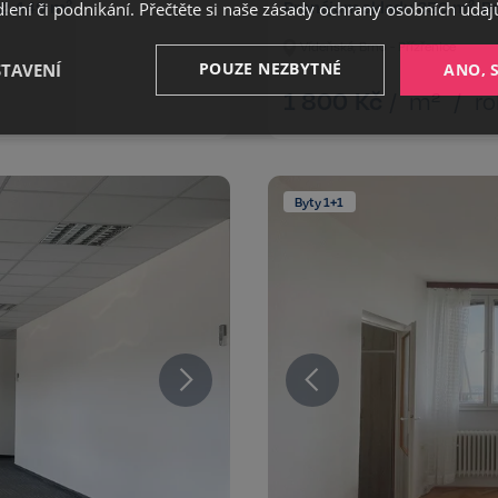
 2.449 m²
Pronájem skladu 350 m², Br
ení či podnikání. Přečtěte si naše
zásady ochrany osobních údaj
Vídeňská, Brno - Přízřenice
POUZE NEZBYTNÉ
STAVENÍ
ANO, 
1 800
Kč
/
m²
/
ro
Výkonnostní
Cílení
Funkční
Byty 1+1
Nezbytné
Výkonnostní
Cílení
Funkční
Nezařazené soubory
ožňuje základní funkce webových stránek, jako je přihlášení uživatele a správa účtu. 
řádně používat. Tato kategorie je vždy povolena a zahrnuje také uložení, která jsou ne
našich služeb.
Poskytovatel /
Vyprší
Popis
Doména
5 měsíců
Google reCAPTCHA nastaví při spuš
Google LLC
3 týdny
soubor cookie (_GRECAPTCHA) za ú
www.google.com