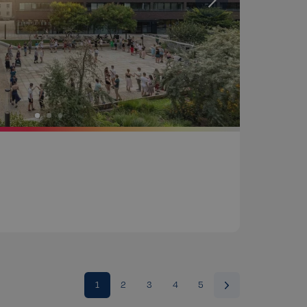
těvníka s různými
 nastavením, které
v budoucích sezeních
Popis
Popis
1
2
3
4
5
t
llery, aby umožnil