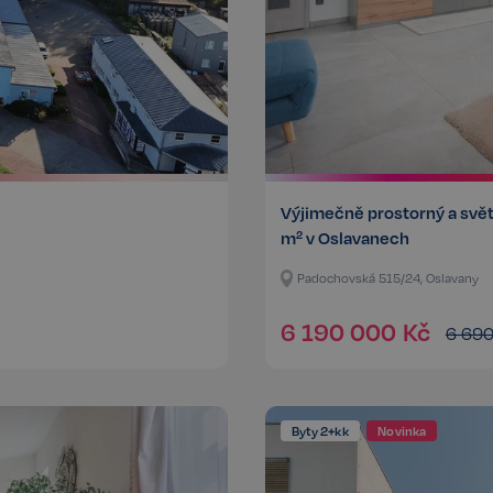
Výjimečně prostorný a svě
m² v Oslavanech
Padochovská 515/24, Oslavany
6 190 000
Kč
6 69
Byty 2+kk
Novinka