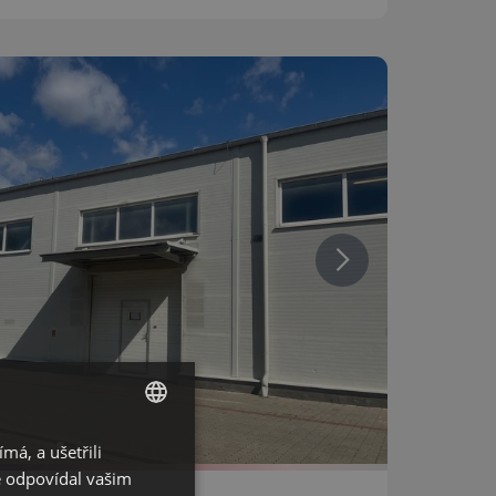
á, a ušetřili
CZECH
ě odpovídal vašim
GERMAN