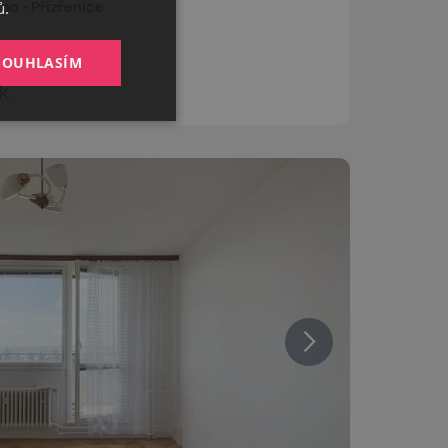
no - Přízřenice
ů.
ENGLISH
SOUHLASÍM
k
Nezařazené
soubory
Bez této kategorie
zbytná pro zajištění
tění potřebný
čelem provedení