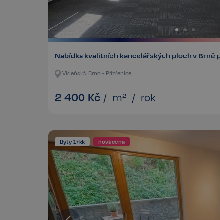
CookieScriptConse
sp_t
Nabídka kvalitních kancelářských ploch v Brně p
Vídeňská, Brno - Přízřenice
sp_landing
2 400
Kč
/
m²
/
rok
FPGSID
PHPSESSID
Byty 1+kk
nová cena
udid
VISITOR_PRIVACY_