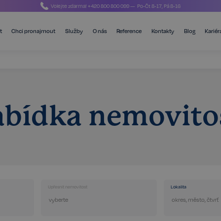
Volejte zdarma!
+420 800 800 099
— Po-Čt 8-17, Pá 8-16
t
Chci pronajmout
Služby
O nás
Reference
Kontakty
Blog
Kariér
bídka nemovito
Upřesnit nemovitost
Lokalita