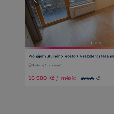
Storage declaratio
Název
szn:idnts:cch
_cltk
_gcl_ls
Pronájem útulného prostoru v rezidenci Meand
sid
Pastviny, Brno - Komín
snowplowOutQueue_
snowplowOutQueue_
16 900
Kč
/
měsíc
18 000
Kč
ssupp_0bf04d43d18
Název
Název
rsb__cz[18266]
Poskyto
Název
CLID