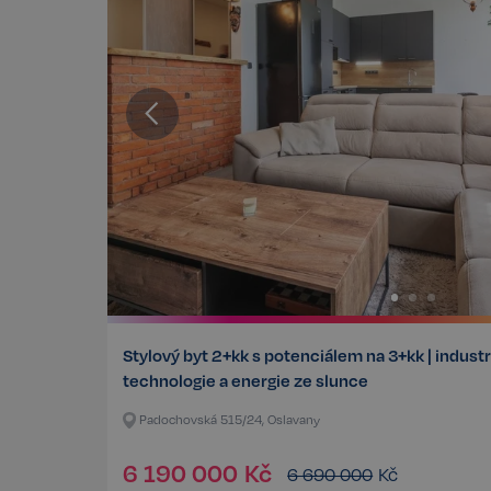
Stylový byt 2+kk s potenciálem na 3+kk | industr
technologie a energie ze slunce
Padochovská 515/24, Oslavany
6 190 000
Kč
6 690 000
Kč