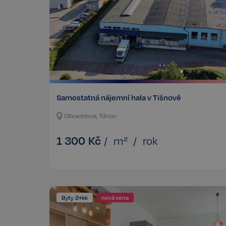
Samostatná nájemní hala v Tišnově
Olbrachtova, Tišnov
1 300
Kč
/
m²
/
rok
Byty 2+kk
nová cena