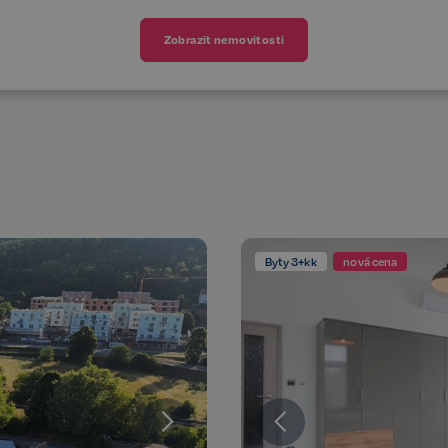
Zobrazit nemovitosti
Byty 3+kk
nová cena