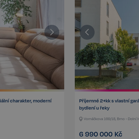
iální charakter, moderní
Příjemné 2+kk s vlastní ga
bydlení u řeky
Vomáčkova 169/18, Brno - Dolní 
6 990 000
Kč