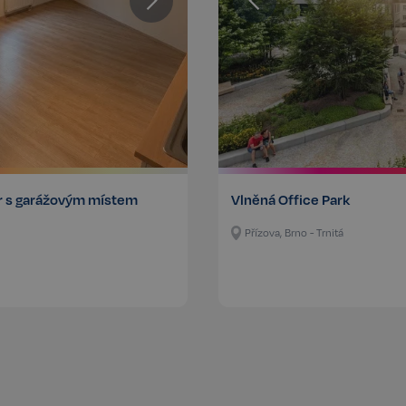
Zaznamenává údaje o souhlasu návš
zásadami ochrany osobních údajů a
zajistí, že jejich preference budou 
respektovány.
n
Storage type
Místní úložiště
Úložiště relace
Místní úložiště
r s garážovým místem
Vlněná Office Park
Místní úložiště
Přízova, Brno - Trnitá
ecotrack_cf_get.expires
Místní úložiště
ecotrack_cf_get
Místní úložiště
8efa067cf2e693398076a956a1c6a
Místní úložiště
Poskytovatel /
Poskytovatel / Doména
Vyprší
Vyprší
Popis
Doména
www.realspektrum.cz
23 hodin 53 minu
vatel /
Vyprší
Popis
.realspektrum.cz
1 rok
Tento soubor cookie je obvykle nastaven společností Dsti