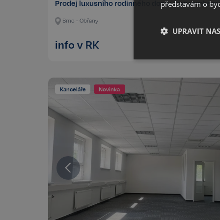
Prodej luxusního rodinného domu s pozemkem
představám o bydl
Brno - Obřany
UPRAVIT NA
info v RK
Nezbytné
Kanceláře
Novinka
Kategorie Nezbytné um
nelze webové stránky 
bezpečného provozu 
Název
_GRECAPTCHA