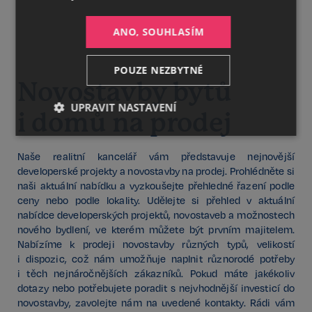
ANO, SOUHLASÍM
POUZE NEZBYTNÉ
Novostavby bytů
UPRAVIT NASTAVENÍ
i domů na prodej
Nezbytné
Výkonnostní
Cílení
Naše realitní kancelář vám představuje nejnovější
developerské projekty a novostavby na prodej. Prohlédněte si
naši aktuální nabídku a vyzkoušejte přehledné řazení podle
Funkční
Nezařazené
ceny nebo podle lokality. Udělejte si přehled v aktuální
soubory
nabídce developerských projektů, novostaveb a možnostech
nového bydlení, ve kterém můžete být prvním majitelem.
Nabízíme k prodeji novostavby různých typů, velikostí
i dispozic, což nám umožňuje naplnit různorodé potřeby
i těch nejnáročnějších zákazníků. Pokud máte jakékoliv
dotazy nebo potřebujete poradit s nejvhodnější investicí do
Nezbytné
Výkonnostní
Cílení
novostavby, zavolejte nám na uvedené kontakty. Rádi vám