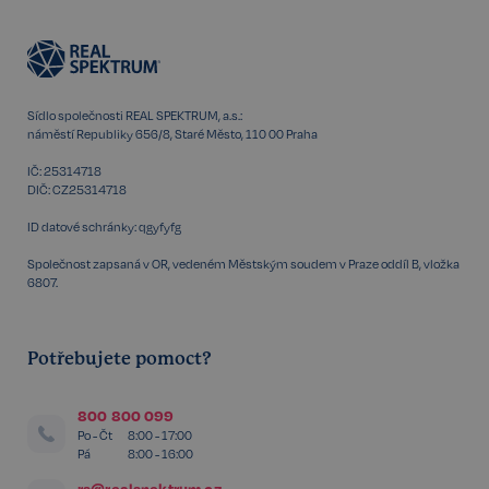
udid
.realspektrum.cz
4 týdny 2
dny
Sídlo společnosti REAL SPEKTRUM, a.s.:
náměstí Republiky 656/8, Staré Město, 110 00 Praha
IČ: 25314718
DIČ: CZ25314718
ID datové schránky: qgyfyfg
Společnost zapsaná v OR, vedeném Městským soudem v Praze oddíl B, vložka
6807.
VISITOR_PRIVACY_METADATA
5 měsíců
YouTube
4 týdny
.youtube.com
Potřebujete pomoct?
800 800 099
Po - Čt
8:00 - 17:00
Pá
8:00 - 16:00
rs@realspektrum.cz