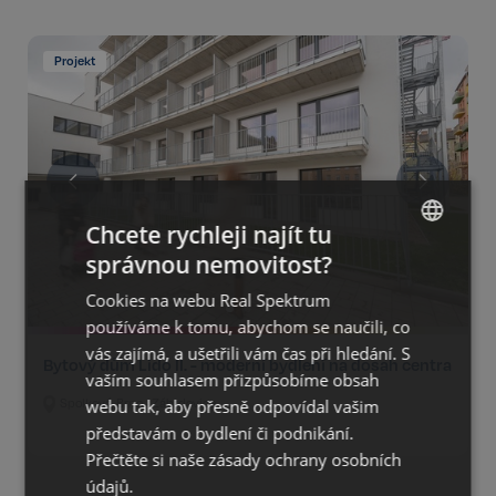
Projekt
Chcete rychleji najít tu
správnou nemovitost?
CZECH
Cookies na webu Real Spektrum
GERMAN
používáme k tomu, abychom se naučili, co
ENGLISH
vás zajímá, a ušetřili vám čas při hledání. S
Bytový dům Lido II. - moderní bydlení na dosah centra
vaším souhlasem přizpůsobíme obsah
webu tak, aby přesně odpovídal vašim
Spolková, Brno - Zábrdovice
představám o bydlení či podnikání.
Přečtěte si naše
zásady ochrany osobních
údajů.