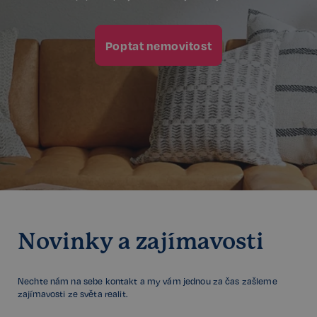
Poptat nemovitost
sp_t
11 měsíců
Spotify Inc.
4 týdny
.spotify.com
sp_landing
1 den
Spotify Inc.
.spotify.com
Novinky a zajímavosti
Nechte nám na sebe kontakt a my vám jednou za čas zašleme
zajímavosti ze světa realit.