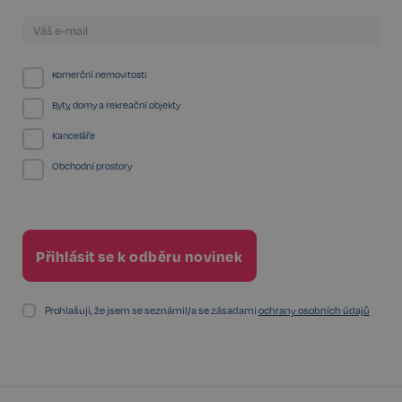
FPGSID
29 minut
Google
57 sekund
.realspektrum.cz
Komerční nemovitosti
Byty, domy a rekreační objekty
PHPSESSID
Zavřením
PHP.net
Kanceláře
prohlížeče
www.realspektrum.cz
Obchodní prostory
Prohlašuji, že jsem se seznámil/a se zásadami
ochrany osobních údajů