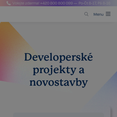
Volejte zdarma!
+420 800 800 099
— Po-Čt 8-17, Pá 8-16
Menu
Developerské
projekty a
novostavby