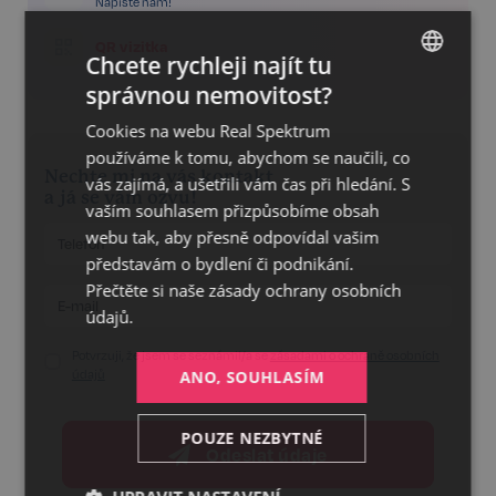
Napište nám!
QR vizitka
Chcete rychleji najít tu
správnou nemovitost?
CZECH
Cookies na webu Real Spektrum
GERMAN
používáme k tomu, abychom se naučili, co
ENGLISH
Nechte mi na vás kontakt
vás zajímá, a ušetřili vám čas při hledání. S
a já se vám ozvu!
vaším souhlasem přizpůsobíme obsah
webu tak, aby přesně odpovídal vašim
představám o bydlení či podnikání.
Přečtěte si naše
zásady ochrany osobních
údajů.
Potvrzuji, že jsem se seznámil/a se
zásadami o ochraně osobních
údajů
ANO, SOUHLASÍM
POUZE NEZBYTNÉ
Odeslat údaje