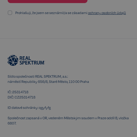
prohlížeče
www.realspektrum.cz
Prohlašuji, že jsem se seznámil/a se zásadami
ochrany osobních údajů
Sídlo společnosti REAL SPEKTRUM, a.s.:
náměstí Republiky 656/8, Staré Město, 110 00 Praha
IČ: 25314718
DIČ: CZ25314718
ID datové schránky: qgyfyfg
udid
.realspektrum.cz
4 týdny 2
dny
Společnost zapsaná v OR, vedeném Městským soudem v Praze oddíl B, vložka
6807.