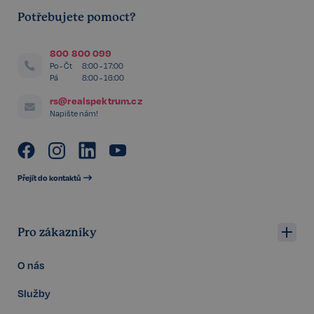
Potřebujete pomoct?
800 800 099
Po - Čt
8:00 - 17:00
Pá
8:00 - 16:00
VISITOR_PRIVACY_METADATA
5 měsíců
YouTube
4 týdny
.youtube.com
rs@realspektrum.cz
Napište nám!
Přejít do kontaktů
Pro zákazníky
O nás
Služby