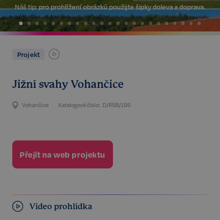
Náš tip:
pro prohlížení obrázků použijte šipky doleva a doprava.
Projekt
Jižní svahy Vohančice
Vohančice
Katalogové číslo:
D/RSB/195
Přejít na web projektu
Video prohlídka