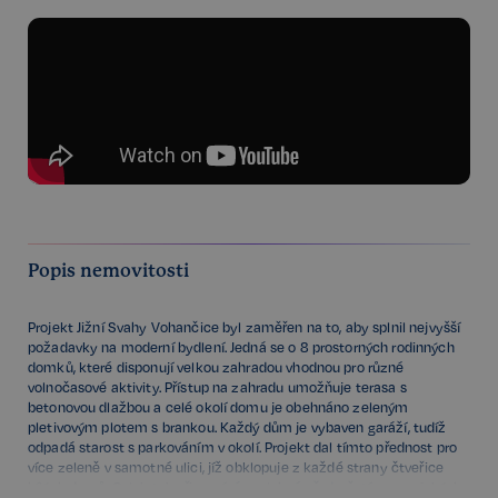
Popis nemovitosti
Projekt Jižní Svahy Vohančice byl zaměřen na to, aby splnil nejvyšší
požadavky na moderní bydlení. Jedná se o 8 prostorných rodinných
domků, které disponují velkou zahradou vhodnou pro různé
volnočasové aktivity. Přístup na zahradu umožňuje terasa s
betonovou dlažbou a celé okolí domu je obehnáno zeleným
pletivovým plotem s brankou. Každý dům je vybaven garáží, tudíž
odpadá starost s parkováním v okolí. Projekt dal tímto přednost pro
více zeleně v samotné ulici, jíž obklopuje z každé strany čtveřice
bílých domů. Celek tak připomíná malebné předměstí z amerických