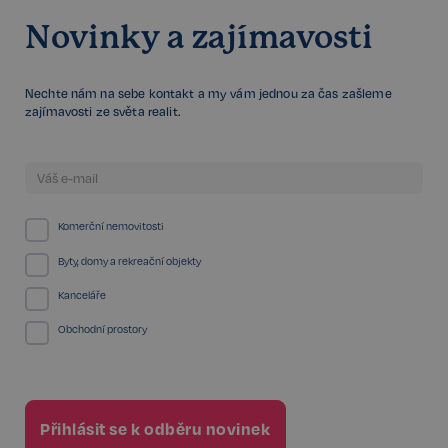
4 týdny
.spotify.com
Novinky a zajímavosti
Nechte nám na sebe kontakt a my vám jednou za čas zašleme
zajímavosti ze světa realit.
sp_landing
1 den
Spotify Inc.
.spotify.com
Komerční nemovitosti
Byty, domy a rekreační objekty
Kanceláře
FPGSID
29 minut
Google
57 sekund
.realspektrum.cz
Obchodní prostory
PHPSESSID
Zavřením
PHP.net