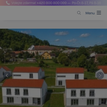
Volejte zdarma!
+420 800 800 099
— Po-Čt 8-17, Pá 8-16
Menu