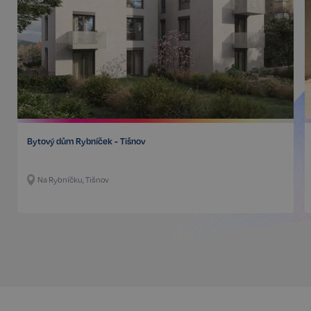
Poskytovatel /
Název
Vyprší
Doména
_GRECAPTCHA
5 měsíců
Google LLC
3 týdny
www.google.com
Bytový dům Rybníček - Tišnov
Google
CookieScriptConsent
6 měsíců
CookieScript
Privacy Policy
.realspektrum.cz
Na Rybníčku, Tišnov
sp_t
11 měsíců
Spotify Inc.