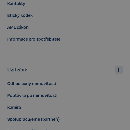
Kontakty
Storage declaration
Etický kodex
Storage
Název
P
type
AML zákon
szn:idnts:cch
Místní
úložiště
Informace pro spotřebitele
_cltk
Úložiště
relace
_gcl_ls
Místní
úložiště
Užitečné
sid
Místní
úložiště
Odhad ceny nemovitosti
snowplowOutQueue_ecotrack_cf_get.expires
Místní
úložiště
Poptávka po nemovitosti
snowplowOutQueue_ecotrack_cf_get
Místní
úložiště
Kariéra
ssupp_0bf04d43d188efa067cf2e693398076a956a1c6a
Místní
úložiště
Spolupracujeme (partneři)