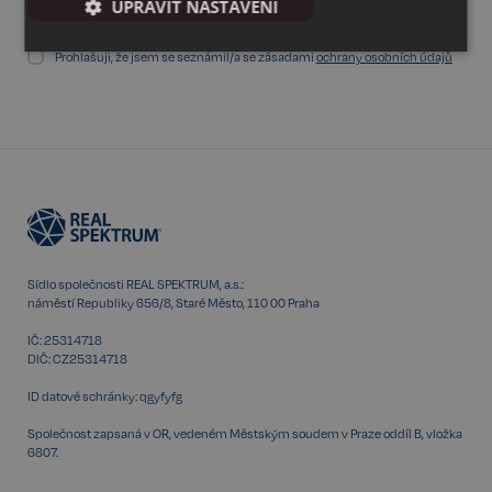
UPRAVIT NASTAVENÍ
Nezbytné
Výkonnostní
Cílení
Prohlašuji, že jsem se seznámil/a se zásadami
ochrany osobních údajů
Funkční
Nezařazené
soubory
Sídlo společnosti REAL SPEKTRUM, a.s.:
náměstí Republiky 656/8, Staré Město, 110 00 Praha
Nezbytné
Výkonnostní
Cílení
IČ: 25314718
Funkční
Nezařazené soubory
DIČ: CZ25314718
Kategorie Nezbytné umožňuje základní funkce
ID datové schránky: qgyfyfg
webových stránek, jako je přihlášení uživatele a
správa účtu. Bez této kategorie nelze webové
Společnost zapsaná v OR, vedeném Městským soudem v Praze oddíl B, vložka
stránky řádně používat. Tato kategorie je vždy
povolena a zahrnuje také uložení, která jsou
6807.
nezbytná pro zajištění bezpečného provozu našich
služeb.