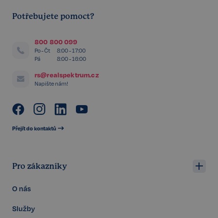
Poskytovatel /
Potřebujete pomoct?
Název
Vyprší
Doména
_GRECAPTCHA
5 měsíců
Google LLC
800 800 099
3 týdny
www.google.com
Po - Čt
8:00 - 17:00
Pá
8:00 - 16:00
rs@realspektrum.cz
Napište nám!
Google
CookieScriptConsent
6 měsíců
CookieScript
Privacy Policy
.realspektrum.cz
Přejít do kontaktů
Pro zákazníky
O nás
Služby