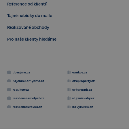
prohlížeče
www.realspektrum.cz
Reference od klientů
Tajné nabídky do mailu
Realizované obchody
Pro naše klienty hledáme
donajmu.cz
eaukce.cz
najemnidomybrno.cz
czcproperty.cz
rsaukce.cz
urbanpark.cz
rezidenceametyst.cz
rdjiznisvahy.cz
rezidencekrokus.cz
boxykurim.cz
udid
.realspektrum.cz
4 týdny 2
dny