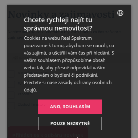
Novinky a zajímavosti
Chcete rychleji najít tu
správnou nemovitost?
CZECH
Nechte nám na sebe kontakt a my vám jednou za čas zašleme
Cookies na webu Real Spektrum
zajímavosti ze světa realit.
GERMAN
používáme k tomu, abychom se naučili, co
ENGLISH
vás zajímá, a ušetřili vám čas při hledání. S
vaším souhlasem přizpůsobíme obsah
webu tak, aby přesně odpovídal vašim
Komerční nemovitosti
představám o bydlení či podnikání.
Přečtěte si naše
zásady ochrany osobních
Byty, domy a rekreační objekty
údajů.
Kanceláře
Obchodní prostory
ANO, SOUHLASÍM
POUZE NEZBYTNÉ