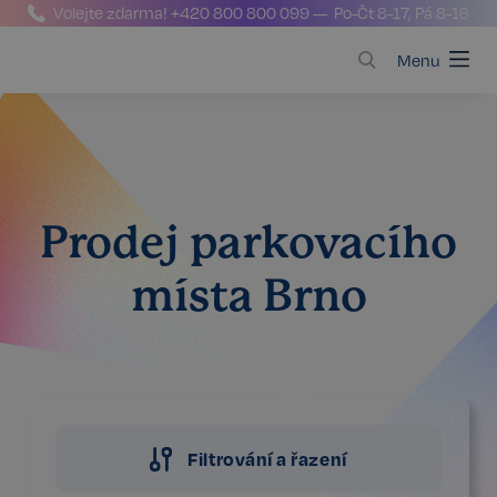
Volejte zdarma!
+420 800 800 099
— Po-Čt 8-17, Pá 8-16
Menu
Prodej parkovacího
místa Brno
Filtrování a řazení