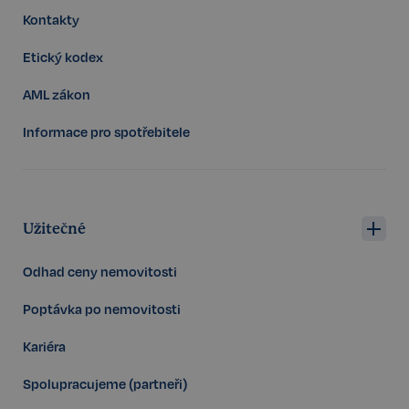
sp_t
11 měsíců
Spotify Inc.
4 týdny
.spotify.com
Kontakty
Etický kodex
AML zákon
Informace pro spotřebitele
sp_landing
1 den
Spotify Inc.
.spotify.com
Užitečné
Odhad ceny nemovitosti
FPGSID
29 minut
Google
57 sekund
.realspektrum.cz
Poptávka po nemovitosti
Kariéra
Spolupracujeme (partneři)
PHPSESSID
Zavřením
PHP.net