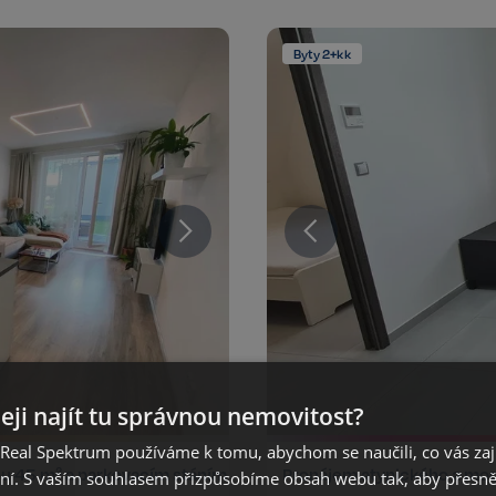
Byty 2+kk
eji najít tu správnou nemovitost?
eal Spektrum používáme k tomu, abychom se naučili, co vás zajím
ou 45 m² a parkovacím stáním
Pronájem atypického a mode
ání. S vaším souhlasem přizpůsobíme obsah webu tak, aby přesn