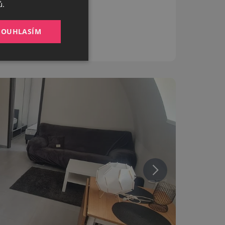
ů.
ENGLISH
SOUHLASÍM
Nezařazené
soubory
Bez této kategorie
zbytná pro zajištění
tění potřebný
čelem provedení