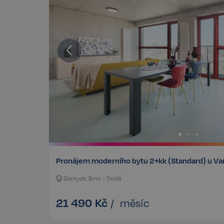
Pronájem moderního bytu 2+kk (Standard) u V
Dornych, Brno - Trnitá
21 490
Kč
/
měsíc