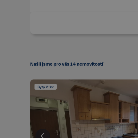
Našli jsme pro vás
14
nemovitostí
Byty 2+kk