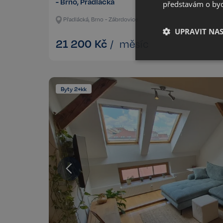
- Brno, Přadlácká
představám o bydl
Přadlácká, Brno - Zábrdovice
UPRAVIT NA
21 200
Kč
/
měsíc
Nezbytné
Byty 2+kk
Kategorie Nezbytné um
nelze webové stránky 
bezpečného provozu 
Název
_GRECAPTCHA