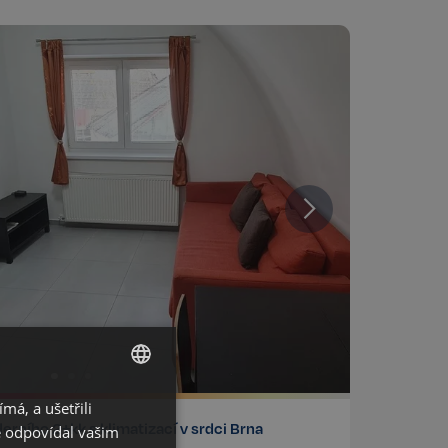
á, a ušetřili
CZECH
rního 2+kk s klimatizací v srdci Brna
ě odpovídal vašim
GERMAN