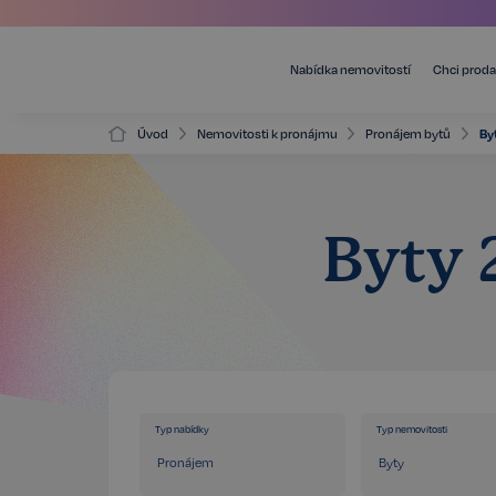
Nabídka nemovitostí
Chci proda
Úvod
Nemovitosti k pronájmu
Pronájem bytů
By
Byty 
Typ nabídky
Typ nemovitosti
Pronájem
Byty