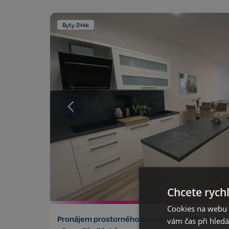
Byty 2+kk
Chcete rychl
Cookies na webu R
Pronájem prostorného bytu 2+kk,57 m² s teras
vám čas při hled