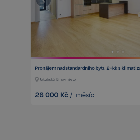
Storage declaratio
Název
szn:idnts:cch
_cltk
_gcl_ls
Pronájem nadstandardního bytu 2+kk s klimatiz
sid
Jakubská, Brno-město
snowplowOutQueue_
28 000
Kč
snowplowOutQueue_
/
měsíc
ssupp_0bf04d43d18
Název
Název
rsb__cz[18266]
Poskyto
Název
CLID