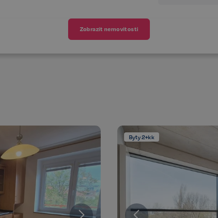
Zobrazit nemovitosti
Byty 2+kk