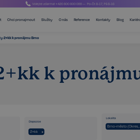
Volejte zdarma!
+420 800 800 099
— Po-Čt 8-17, Pá 8-16
t
Chci pronajmout
Služby
O nás
Reference
Kontakty
Blog
Kariér
ty 2+kk k pronájmu Brno
2+kk k pronájm
Lokalita
Dispozice
Brno-město (Okres, 
2+kk
×