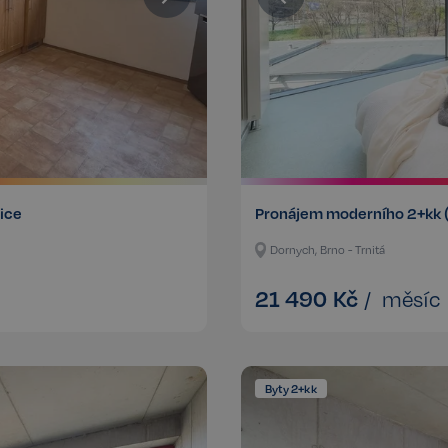
řice
Pronájem moderního 2+kk 
Dornych, Brno - Trnitá
21 490
Kč
/
měsíc
Byty 2+kk