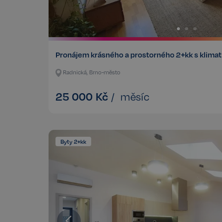
CookieScriptConse
sp_t
Pronájem krásného a prostorného 2+kk s klimati
Radnická, Brno-město
sp_landing
25 000
Kč
/
měsíc
FPGSID
PHPSESSID
Byty 2+kk
udid
VISITOR_PRIVACY_