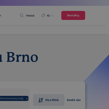
a
Kontakty
Hledat
Kč
u Brno
Jihomoravský kraj)
×
Více filtrů
Zrušit vše