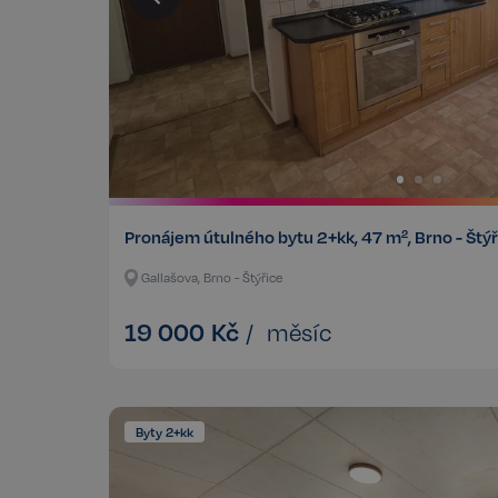
Pronájem útulného bytu 2+kk, 47 m², Brno - Štý
Gallašova, Brno - Štýřice
19 000
Kč
/
měsíc
Byty 2+kk