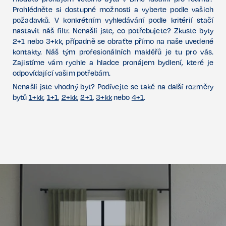
Prohlédněte si dostupné možnosti a vyberte podle vašich
požadavků. V konkrétním vyhledávání podle kritérií stačí
nastavit náš filtr. Nenašli jste, co potřebujete? Zkuste byty
2+1 nebo 3+kk, případně se obraťte přímo na naše uvedené
kontakty. Náš tým profesionálních makléřů je tu pro vás.
Zajistíme vám rychle a hladce pronájem bydlení, které je
odpovídající vašim potřebám.
Nenašli jste vhodný byt? Podívejte se také na další rozměry
bytů
1+kk
,
1+1
,
2+kk
,
2+1
,
3+kk
nebo
4+1
.