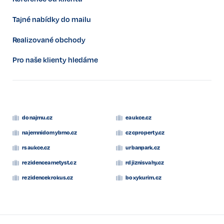
Tajné nabídky do mailu
Realizované obchody
Pro naše klienty hledáme
donajmu.cz
eaukce.cz
najemnidomybrno.cz
czcproperty.cz
rsaukce.cz
urbanpark.cz
rezidenceametyst.cz
rdjiznisvahy.cz
rezidencekrokus.cz
boxykurim.cz