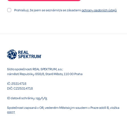
Prohlašuji, že jsem se seznámil/a se zásadami
ochrany osobních údajů
Sídlo společnosti REAL SPEKTRUM, a.s.:
náměstí Republiky 656/8, Staré Město, 110 00 Praha
IČ: 25314718
DIČ: CZ25314718
ID datové schránky: qgyfyfg
Společnost zapsaná v OR, vedeném Městským soudem v Praze oddíl B, vložka
6807.