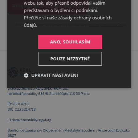
webu tak, aby přesně odpovídal vašim
představám o bydlení či podnikání.
Přečtěte si naše
zásady ochrany osobních
údajů.
Prohlašuji, že jsem se seznámil/a se zásadami
ochrany osobních údajů
ANO, SOUHLASÍM
POUZE NEZBYTNÉ
UPRAVIT NASTAVENÍ
Nezbytné
Výkonnostní
Cílení
Sídlo společnosti REAL SPEKTRUM, a.s.:
náměstí Republiky 656/8, Staré Město, 110 00 Praha
IČ: 25314718
DIČ: CZ25314718
Funkční
Nezařazené
soubory
ID datové schránky: qgyfyfg
Společnost zapsaná v OR, vedeném Městským soudem v Praze oddíl B, vložka
6807.