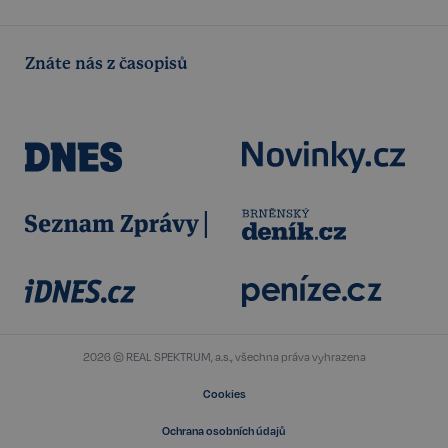
Znáte nás z časopisů
udid
.realspektrum.cz
4 týdny 2
dny
2026 © REAL SPEKTRUM, a.s., všechna práva vyhrazena
VISITOR_PRIVACY_METADATA
5 měsíců
YouTube
4 týdny
.youtube.com
Cookies
Ochrana osobních údajů