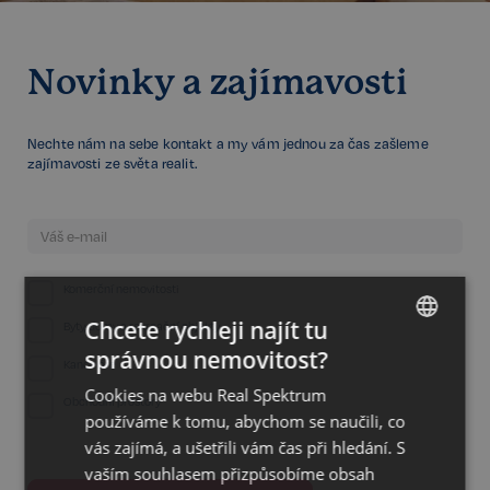
Novinky a zajímavosti
Nechte nám na sebe kontakt a my vám jednou za čas zašleme
zajímavosti ze světa realit.
Komerční nemovitosti
Chcete rychleji najít tu
Byty, domy a rekreační objekty
správnou nemovitost?
CZECH
Kanceláře
Cookies na webu Real Spektrum
GERMAN
Obchodní prostory
používáme k tomu, abychom se naučili, co
ENGLISH
vás zajímá, a ušetřili vám čas při hledání. S
vaším souhlasem přizpůsobíme obsah