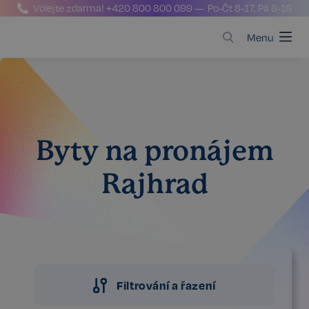
Volejte zdarma!
+420 800 800 099
— Po-Čt 8-17, Pá 8-16
Menu
Byty na pronájem
Rajhrad
Filtrování a řazení