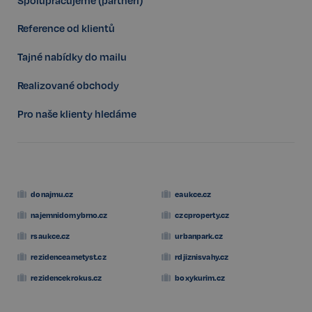
Reference od klientů
Tajné nabídky do mailu
FPGSID
29 minut
Google
57 sekund
.realspektrum.cz
Realizované obchody
Pro naše klienty hledáme
PHPSESSID
Zavřením
PHP.net
prohlížeče
www.realspektrum.cz
donajmu.cz
eaukce.cz
najemnidomybrno.cz
czcproperty.cz
rsaukce.cz
urbanpark.cz
rezidenceametyst.cz
rdjiznisvahy.cz
rezidencekrokus.cz
boxykurim.cz