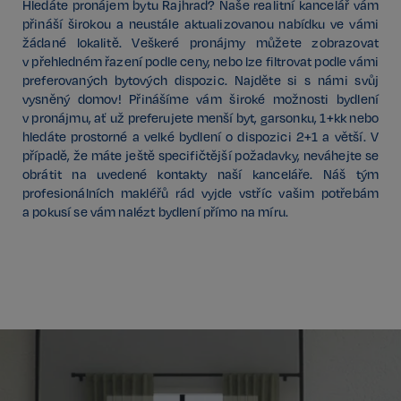
Hledáte pronájem bytu Rajhrad? Naše realitní kancelář vám
přináší širokou a neustále aktualizovanou nabídku ve vámi
žádané lokalitě. Veškeré pronájmy můžete zobrazovat
v přehledném řazení podle ceny, nebo lze filtrovat podle vámi
preferovaných bytových dispozic. Najděte si s námi svůj
vysněný domov! Přinášíme vám široké možnosti bydlení
v pronájmu, ať už preferujete menší byt, garsonku, 1+kk nebo
hledáte prostorné a velké bydlení o dispozici 2+1 a větší. V
případě, že máte ještě specifičtější požadavky, neváhejte se
obrátit na uvedené kontakty naší kanceláře. Náš tým
profesionálních makléřů rád vyjde vstříc vašim potřebám
a pokusí se vám nalézt bydlení přímo na míru.