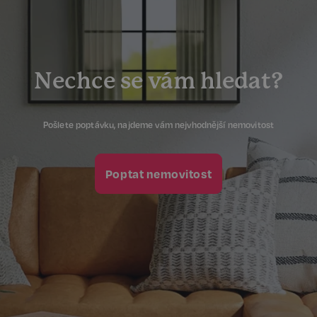
Nechce se vám hledat?
Pošlete poptávku, najdeme vám nejvhodnější nemovitost
Poptat nemovitost