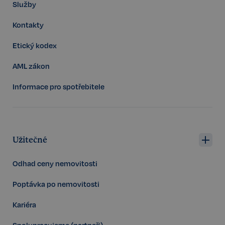
Google
Služby
CookieScriptConsent
6 měsíců
CookieScript
Privacy Policy
.realspektrum.cz
Kontakty
Etický kodex
AML zákon
Informace pro spotřebitele
sp_t
11 měsíců
Spotify Inc.
4 týdny
.spotify.com
Užitečné
Odhad ceny nemovitosti
Poptávka po nemovitosti
sp_landing
1 den
Spotify Inc.
Kariéra
.spotify.com
Spolupracujeme (partneři)