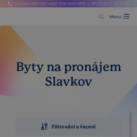
Volejte zdarma!
+420 800 800 099
— Po-Čt 8-17, Pá 8-16
Menu
Byty na pronájem
Slavkov
Filtrování a řazení