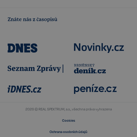
Znáte nás z časopisů
udid
.realspektrum.cz
4 týdny 2
dny
2026 © REAL SPEKTRUM, a.s., všechna práva vyhrazena
VISITOR_PRIVACY_METADATA
5 měsíců
YouTube
4 týdny
.youtube.com
Cookies
Ochrana osobních údajů