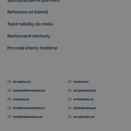
Reference od klientů
Tajné nabídky do mailu
FPGSID
29 minut
Google
57 sekund
.realspektrum.cz
Realizované obchody
Pro naše klienty hledáme
PHPSESSID
Zavřením
PHP.net
prohlížeče
www.realspektrum.cz
donajmu.cz
eaukce.cz
najemnidomybrno.cz
czcproperty.cz
rsaukce.cz
urbanpark.cz
rezidenceametyst.cz
rdjiznisvahy.cz
rezidencekrokus.cz
boxykurim.cz