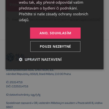
webu tak, aby přesně odpovídal vašim
představám o bydlení či podnikání.
Přečtěte si naše
zásady ochrany osobních
údajů.
Prohlašuji, že jsem se seznámil/a se zásadami
ochrany osobních údajů
ANO, SOUHLASÍM
POUZE NEZBYTNÉ
UPRAVIT NASTAVENÍ
Nezbytné
Výkonnostní
Cílení
Sídlo společnosti REAL SPEKTRUM, a.s.:
náměstí Republiky 656/8, Staré Město, 110 00 Praha
IČ: 25314718
DIČ: CZ25314718
Funkční
Nezařazené
soubory
ID datové schránky: qgyfyfg
Společnost zapsaná v OR, vedeném Městským soudem v Praze oddíl B, vložka
6807.