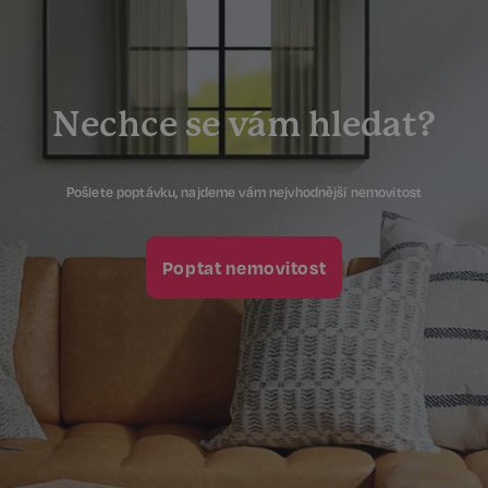
Nechce se vám hledat?
Pošlete poptávku, najdeme vám nejvhodnější nemovitost
Poptat nemovitost