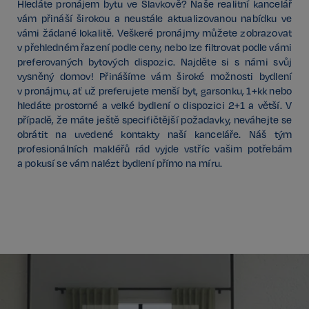
Hledáte pronájem bytu ve Slavkově? Naše realitní kancelář
vám přináší širokou a neustále aktualizovanou nabídku ve
vámi žádané lokalitě. Veškeré pronájmy můžete zobrazovat
v přehledném řazení podle ceny, nebo lze filtrovat podle vámi
preferovaných bytových dispozic. Najděte si s námi svůj
vysněný domov! Přinášíme vám široké možnosti bydlení
v pronájmu, ať už preferujete menší byt, garsonku, 1+kk nebo
hledáte prostorné a velké bydlení o dispozici 2+1 a větší. V
případě, že máte ještě specifičtější požadavky, neváhejte se
obrátit na uvedené kontakty naší kanceláře. Náš tým
profesionálních makléřů rád vyjde vstříc vašim potřebám
a pokusí se vám nalézt bydlení přímo na míru.