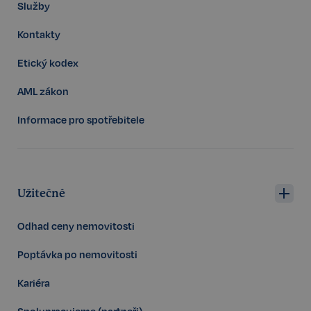
Google
Služby
CookieScriptConsent
6 měsíců
CookieScript
Privacy Policy
.realspektrum.cz
Kontakty
Etický kodex
AML zákon
Informace pro spotřebitele
sp_t
11 měsíců
Spotify Inc.
4 týdny
.spotify.com
Užitečné
Odhad ceny nemovitosti
Poptávka po nemovitosti
sp_landing
1 den
Spotify Inc.
Kariéra
.spotify.com
Spolupracujeme (partneři)