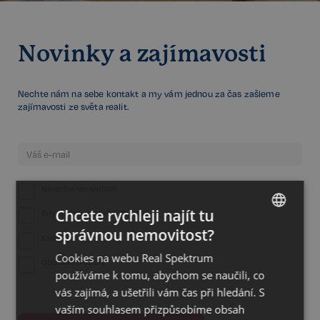
Novinky a zajímavosti
Nechte nám na sebe kontakt a my vám jednou za čas zašleme
zajímavosti ze světa realit.
Komerční nemovitosti
Chcete rychleji najít tu
Byty, domy a rekreační objekty
správnou nemovitost?
CZECH
Kanceláře
Cookies na webu Real Spektrum
GERMAN
Obchodní prostory
používáme k tomu, abychom se naučili, co
ENGLISH
vás zajímá, a ušetřili vám čas při hledání. S
vaším souhlasem přizpůsobíme obsah