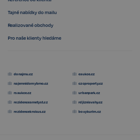
Tajné nabídky do mailu
Realizované obchody
FPGSID
29 minut
Google
57 sekund
.realspektrum.cz
Pro naše klienty hledáme
PHPSESSID
Zavřením
PHP.net
prohlížeče
www.realspektrum.cz
donajmu.cz
eaukce.cz
najemnidomybrno.cz
czcproperty.cz
rsaukce.cz
urbanpark.cz
rezidenceametyst.cz
rdjiznisvahy.cz
rezidencekrokus.cz
boxykurim.cz