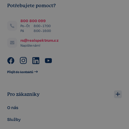
Potřebujete pomoct?
Nezbytné
Výkonnostní
Cílení
800 800 099
Funkční
Nezařazené soubory
Po - Čt
8:00 - 17:00
Pá
8:00 - 16:00
Kategorie Nezbytné umožňuje základní funkce
webových stránek, jako je přihlášení uživatele a
rs@realspektrum.cz
správa účtu. Bez této kategorie nelze webové
Napište nám!
stránky řádně používat. Tato kategorie je vždy
povolena a zahrnuje také uložení, která jsou
nezbytná pro zajištění bezpečného provozu našich
služeb.
Poskytovatel /
Přejít do kontaktů
Název
Vyprší
Doména
_GRECAPTCHA
5 měsíců
Google LLC
3 týdny
www.google.com
Pro zákazníky
O nás
Služby
Google
CookieScriptConsent
6 měsíců
CookieScript
Privacy Policy