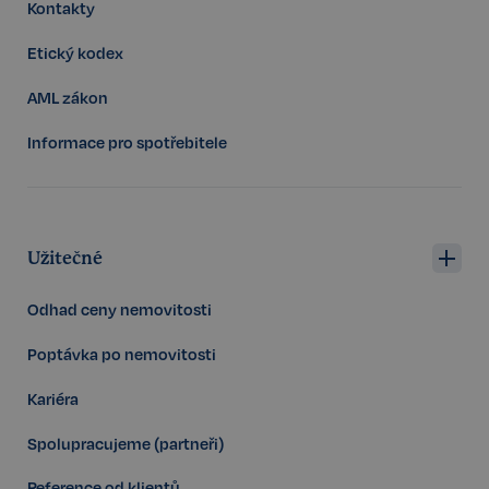
Kontakty
.realspektrum.cz
Etický kodex
AML zákon
Informace pro spotřebitele
sp_t
11 měsíců
Spotify Inc.
4 týdny
Užitečné
.spotify.com
Odhad ceny nemovitosti
Poptávka po nemovitosti
Kariéra
sp_landing
1 den
Spotify Inc.
.spotify.com
Spolupracujeme (partneři)
Reference od klientů