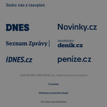
Znáte nás z časopisů
udid
.realspektrum.cz
4 týdny 2
dny
2026 © REAL SPEKTRUM, a.s., všechna práva vyhrazena
VISITOR_PRIVACY_METADATA
5 měsíců
YouTube
4 týdny
Cookies
.youtube.com
Ochrana osobních údajů
Poučení spotřebitele