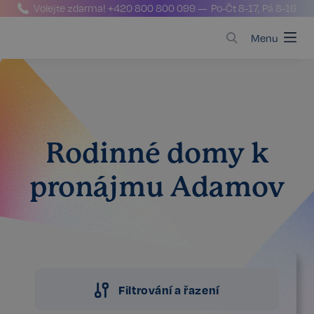
Volejte zdarma!
+420 800 800 099
— Po-Čt 8-17, Pá 8-16
Menu
Rodinné domy k
pronájmu Adamov
Filtrování a řazení