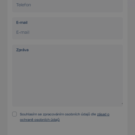
Funkční
Nezařazené
soubory
E-mail
Zpráva
Nezbytné
Výkonnostní
Cílení
Funkční
Nezařazené soubory
Kategorie Nezbytné umožňuje základní funkce
webových stránek, jako je přihlášení uživatele a
správa účtu. Bez této kategorie nelze webové
stránky řádně používat. Tato kategorie je vždy
povolena a zahrnuje také uložení, která jsou
nezbytná pro zajištění bezpečného provozu našich
služeb.
Poskytovatel /
Souhlasím se zpracováním osobních údajů dle
zásad o
Název
Vyprší
Doména
ochraně osobních údajů
_GRECAPTCHA
5 měsíců
Google LLC
3 týdny
www.google.com