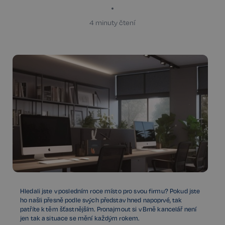
4 minuty čtení
Hledali jste v posledním roce místo pro svou firmu? Pokud jste
ho našli přesně podle svých představ hned napoprvé, tak
patříte k těm šťastnějším. Pronajmout si v Brně kancelář není
jen tak a situace se mění každým rokem.