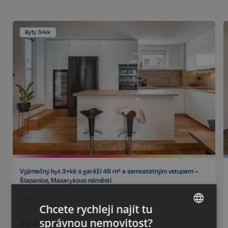
Byty 3+kk
Výjimečný byt 3+kk s garáží 49 m² a samostatným vstupem –
Šlapanice, Masarykovo náměstí
Masarykovo náměstí 222/4, Šlapanice
Chcete rychleji najít tu
správnou nemovitost?
10 190 000
Kč
CZECH