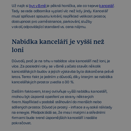
Už najít si
byt v Brně
je pěkná honička, ale co teprve
kancelář
.
Tady se rada odborníka vyplatí víc než kdy jindy. Kancelář
musí splňovat spoustu kritérií, například velikost prostor,
dostupnost pro zaměstnance, parkování, služby
v okolí, odpovídající standard vs. cena nájmu.
Nabídka kanceláří je vyšší než
loni
Důvodů, proč je na trhu v nabídce více kanceláří než loni, je
více. Za poslední roky se v Brně začalo stavět několik
kancelářských budov a jejich výstavba byla dokončena právě
letos. Tento fakt je jedním z důvodů, díky kterým se nabídka
kancelářských prostor zvedla o 30 %.
Dalším faktorem, který ovlivňuje vyšší nabídku kanceláří,
mohou být úsporná opatření ze strany některých
firem. Například v podobě stěhování do menších nebo
sdílených prostor. Důvod je prostý - inflace a vysoké náklady
na energie. Předpokládá se, že mezi malými a středními
firmami bude trend úspornějších kanceláří i nadále
pokračovat.