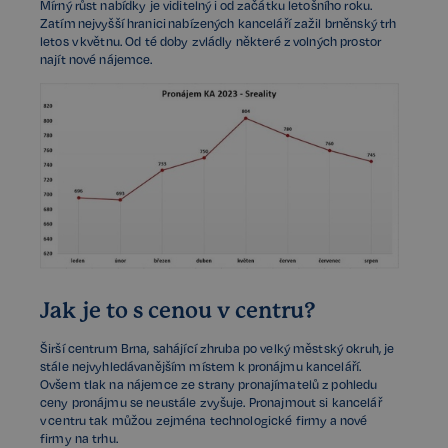
Mírný růst nabídky je viditelný i od začátku letošního roku.
Zatím nejvyšší hranici nabízených kanceláří zažil brněnský trh
letos v květnu. Od té doby zvládly některé z volných prostor
najít nové nájemce.
Jak je to s cenou v centru?
Širší centrum Brna, sahájící zhruba po velký městský okruh, je
stále nejvyhledávanějším místem k pronájmu kanceláří.
Ovšem tlak na nájemce ze strany pronajímatelů z pohledu
ceny pronájmu se neustále zvyšuje. Pronajmout si kancelář
v centru tak můžou zejména technologické firmy a nové
firmy na trhu.