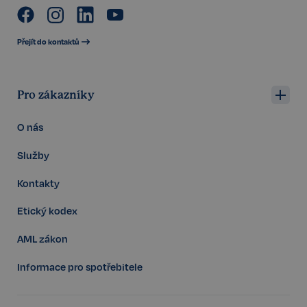
VISITOR_PRIVACY_METADATA
5 měsíců
YouTube
4 týdny
.youtube.com
Přejít do kontaktů
Pro zákazníky
O nás
Služby
Kontakty
Etický kodex
AML zákon
Informace pro spotřebitele
Storage declaration
Storage
Název
P
type