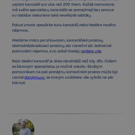
zajistit kancelář pro více než 200 firem. Každá nemovitost
má svého specialistu, kanceláře se pronajímají bez provize
a v nabídce naleznete také neveřejné nabídky.
Pokud zrovna opouštíte svou kancelář, nebo hledáte nového
nájemce..
Hledáme místo pro showroom, kancelářské prostory,
obchodně/skladovací prostory, ale i taneční sál. Jednotlivé
potenciální nájemce, a co právě hledají,
najdete zde
.
Najít ideální kancelář je dnes náročnější než kdy dřív. Ovšem
se šikovným specialistou je možné cokoliv. Skvělým
pomocníkem na poli pronájmu komerčních prostor může být
i portál
donajmu.cz
, se kterým zvládnete vše vyřešit na pár
kliknutí.