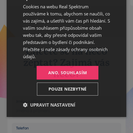
Cookies na webu Real Spektrum
GERMAN
používáme k tomu, abychom se naučili, co
ENGLISH
vás zajímá, a ušetřili vám čas při hledání. S
vaším souhlasem přizpůsobíme obsah
webu tak, aby přesně odpovídal vašim
představám o bydlení či podnikání.
Chcete se na něco
Přečtěte si naše
zásady ochrany osobních
údajů.
zeptat? Zajímá vás
něco?
ANO, SOUHLASÍM
POUZE NEZBYTNÉ
Jméno a příjmení
UPRAVIT NASTAVENÍ
Nezbytné
Výkonnostní
Cílení
Telefon