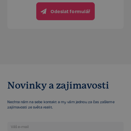
Odeslat formulář
Google
CookieScriptConsent
6 měsíců
CookieScript
Privacy Policy
.realspektrum.cz
Novinky a zajímavosti
Nechte nám na sebe kontakt a my vám jednou za čas zašleme
sp_t
11 měsíců
Spotify Inc.
4 týdny
.spotify.com
zajímavosti ze světa realit.