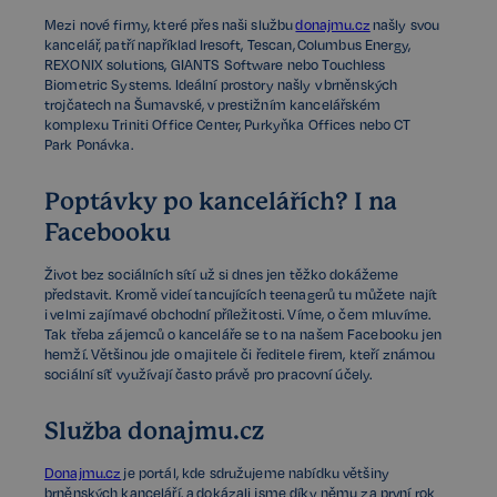
Mezi nové firmy, které přes naši službu
donajmu.cz
našly svou
kancelář, patří například Iresoft, Tescan, Columbus Energy,
REXONIX solutions, GIANTS Software nebo Touchless
Biometric Systems. Ideální prostory našly v brněnských
trojčatech na Šumavské, v prestižním kancelářském
komplexu Triniti Office Center, Purkyňka Offices nebo CT
Park Ponávka.
Poptávky po kancelářích? I na
Facebooku
Život bez sociálních sítí už si dnes jen těžko dokážeme
představit. Kromě videí tancujících teenagerů tu můžete najít
i velmi zajímavé obchodní příležitosti. Víme, o čem mluvíme.
Tak třeba zájemců o kanceláře se to na našem Facebooku jen
hemží. Většinou jde o majitele či ředitele firem, kteří známou
sociální síť využívají často právě pro pracovní účely.
Služba donajmu.cz
Donajmu.cz
je portál, kde sdružujeme nabídku většiny
brněnských kanceláří, a dokázali jsme díky němu za první rok