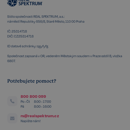
Sídlo společnosti REAL SPEKTRUM, a.s.:
náměstí Republiky 656/8, Staré Město, 110 00 Praha
IČ: 25314718
DIČ: CZ25314718
ID datové schránky: qgyfyfg
Společnost zapsaná v OR, vedeném Městským soudem v Praze oddíl B, vložka
6807.
udid
.realspektrum.cz
4 týdny 2
Potřebujete pomoct?
dny
800 800 099
Po - Čt
8:00 - 17:00
Pá
8:00 - 16:00
rs@realspektrum.cz
Napište nám!