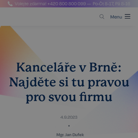
Volejte zdarma!
+420 800 800 099
— Po-Čt 8-17, Pá 8-16
Menu
Kanceláře v Brně:
Najděte si tu pravou
pro svou firmu
4.9.2023
Mgr. Jan Dufek