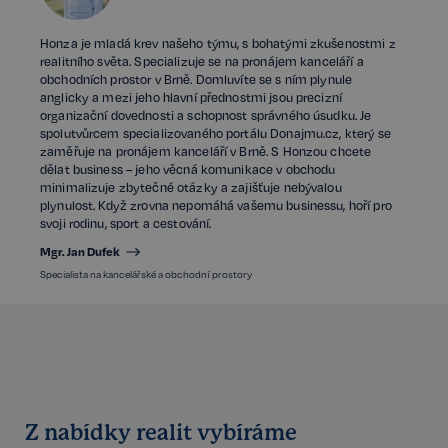
Honza je mladá krev našeho týmu, s bohatými zkušenostmi z
realitního světa. Specializuje se na pronájem kanceláří a
obchodních prostor v Brně. Domluvíte se s ním plynule
anglicky a mezi jeho hlavní přednostmi jsou precizní
organizační dovednosti a schopnost správného úsudku. Je
spolutvůrcem specializovaného portálu Donajmu.cz, který se
zaměřuje na pronájem kanceláří v Brně. S Honzou chcete
dělat business – jeho věcná komunikace v obchodu
minimalizuje zbytečné otázky a zajišťuje nebývalou
plynulost. Když zrovna nepomáhá vašemu businessu, hoří pro
svoji rodinu, sport a cestování.
Mgr. Jan Dufek
Specialista na kancelářské a obchodní prostory
Z nabídky realit vybíráme