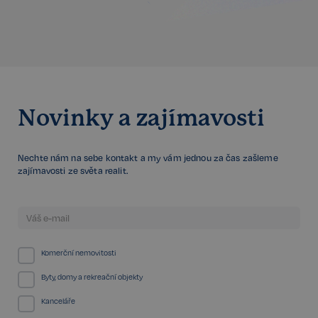
Google
CookieScriptConsent
6 měsíců
CookieScript
Privacy Policy
.realspektrum.cz
Novinky a zajímavosti
Nechte nám na sebe kontakt a my vám jednou za čas zašleme
zajímavosti ze světa realit.
sp_t
11 měsíců
Spotify Inc.
4 týdny
.spotify.com
Komerční nemovitosti
Byty, domy a rekreační objekty
Kanceláře
sp_landing
1 den
Spotify Inc.