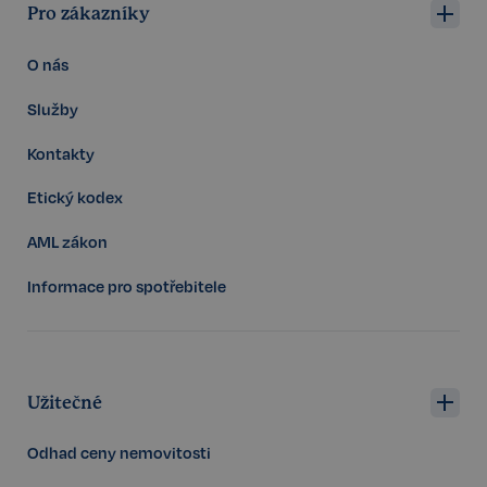
Pro zákazníky
O nás
Služby
Kontakty
Etický kodex
AML zákon
Informace pro spotřebitele
Storage declaration
Storage
Užitečné
Název
P
type
szn:idnts:cch
Místní
Odhad ceny nemovitosti
úložiště