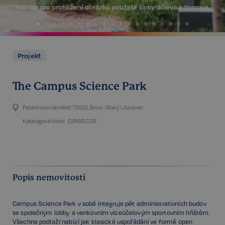
Náš tip:
pro prohlížení obrázků použijte šipky doleva a doprava.
Projekt
The Campus Science Park
Palachovo náměstí 726/2, Brno - Starý Lískovec
Katalogové číslo:
D/RSB/135
Popis nemovitosti
Campus Science Park v sobě integruje pět administrativních budov
se společným lobby a venkovním víceúčelovým sportovním hřištěm.
Všechna podlaží nabízí jak klasické uspořádání ve formě open