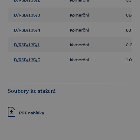
D/RSB/135/3
Komerční
684 m
D/RSB/135/4
Komerční
887 m
D/RSB/135/1
Komerční
2 224
D/RSB/135/5
Komerční
1 022 
Soubory ke stažení
PDF nabídky