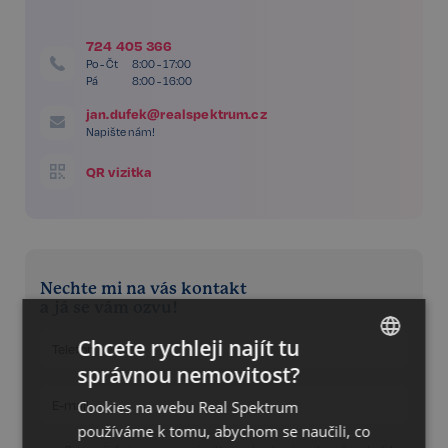
724 405 366
Po - Čt
8:00 - 17:00
Pá
8:00 - 16:00
jan.dufek@realspektrum.cz
Napište nám!
QR vizitka
Nechte mi na vás kontakt
a já se vám ozvu!
Chcete rychleji najít tu
správnou nemovitost?
CZECH
Cookies na webu Real Spektrum
GERMAN
používáme k tomu, abychom se naučili, co
ENGLISH