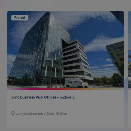
Projekt
Nezbytné
Výkonnostní
Cílení
Funkční
Nezařazené soubory
Kategorie Nezbytné umožňuje základní funkce
webových stránek, jako je přihlášení uživatele a
správa účtu. Bez této kategorie nelze webové
stránky řádně používat. Tato kategorie je vždy
povolena a zahrnuje také uložení, která jsou
nezbytná pro zajištění bezpečného provozu našich
služeb.
Poskytovatel /
Název
Vyprší
Doména
Brno Business Park Offices - budova E
_GRECAPTCHA
5 měsíců
Google LLC
3 týdny
www.google.com
Londýnské náměstí, Brno - Štýřice