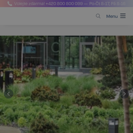
Volejte zdarma!
+420 800 800 099
— Po-Čt 8-17, Pá 8-16
Menu