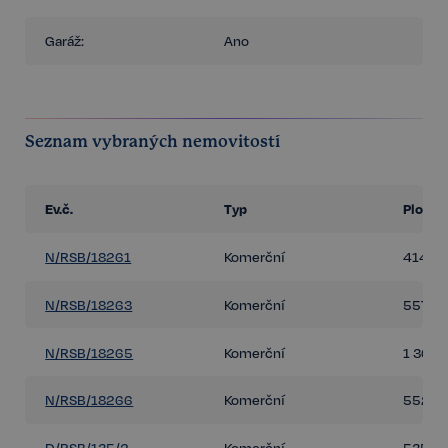
Garáž:
Ano
Seznam vybraných nemovitostí
Ev.č.
Typ
Plocha
N/RSB/18261
Komerční
414 m
N/RSB/18263
Komerční
557 m
N/RSB/18265
Komerční
1 363 
N/RSB/18266
Komerční
552 m
D/RSB/135/2
Komerční
535 m