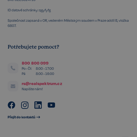
ID datové schránky: qgyfyfg
Společnost zapsaná v OR, vedeném Městským soudem v Praze oddíl B, vložka
6807.
Potřebujete pomoct?
800 800 099
udid
.realspektrum.cz
4 týdny 2
dny
Po - Čt
8:00 - 17:00
Pá
8:00 - 16:00
rs@realspektrum.cz
Napište nám!
Přejít do kontaktů
VISITOR_PRIVACY_METADATA
5 měsíců
YouTube
4 týdny
.youtube.com