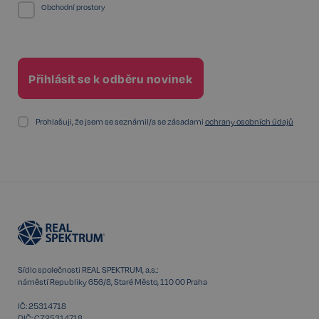
.spotify.com
Obchodní prostory
FPGSID
29 minut
Google
57 sekund
.realspektrum.cz
Prohlašuji, že jsem se seznámil/a se zásadami
ochrany osobních údajů
PHPSESSID
Zavřením
PHP.net
prohlížeče
www.realspektrum.cz
Sídlo společnosti REAL SPEKTRUM, a.s.:
náměstí Republiky 656/8, Staré Město, 110 00 Praha
IČ: 25314718
DIČ: CZ25314718