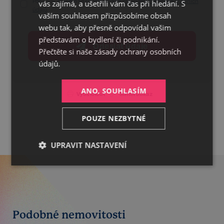
Potvrzuji, že jsem se seznámil/a se
zásadami o ochraně osobních
vás zajímá, a ušetřili vám čas při hledání. S
údajů
vaším souhlasem přizpůsobíme obsah
webu tak, aby přesně odpovídal vašim
představám o bydlení či podnikání.
Odeslat údaje
Přečtěte si naše
zásady ochrany osobních
údajů.
ANO, SOUHLASÍM
Vytisknout
Sdílet odkaz
POUZE NEZBYTNÉ
UPRAVIT NASTAVENÍ
Nezbytné
Výkonnostní
Cílení
Funkční
Nezařazené
Podobné nemovitosti
soubory