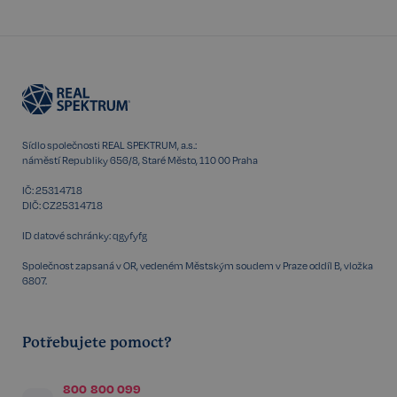
Sídlo společnosti REAL SPEKTRUM, a.s.:
náměstí Republiky 656/8, Staré Město, 110 00 Praha
IČ: 25314718
DIČ: CZ25314718
ID datové schránky: qgyfyfg
Společnost zapsaná v OR, vedeném Městským soudem v Praze oddíl B, vložka
6807.
udid
.realspektrum.cz
4 týdny 2
dny
Potřebujete pomoct?
800 800 099