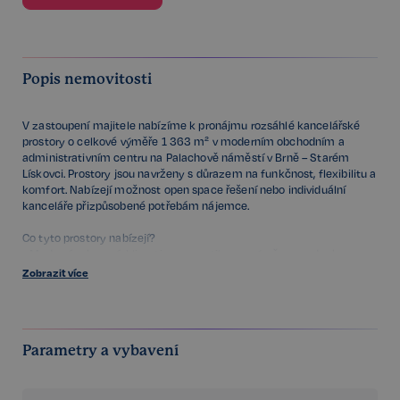
Popis nemovitosti
V zastoupení majitele nabízíme k pronájmu rozsáhlé kancelářské
prostory o celkové výměře 1 363 m² v moderním obchodním a
administrativním centru na Palachově náměstí v Brně – Starém
Lískovci. Prostory jsou navrženy s důrazem na funkčnost, flexibilitu a
komfort. Nabízejí možnost open space řešení nebo individuální
kanceláře přizpůsobené potřebám nájemce.
Co tyto prostory nabízejí?
- Moderní vybavení: klimatizace, ventilace s výměnou vzduchu,
zdvojená podlaha, zátěžové koberce
Zobrazit více
- Zavěšené podhledy se svítidly, podlahové krabice pro kabeláž
- 24/7 recepce, bezpečnostní služba, kamerový systém, protipožární
detektory
- Bezbariérový přístup a výtahy
Parametry a vybavení
- Podzemní garáže i venkovní parkovací stání
Výjimečné pracovní prostředí:
Součástí administrativního areálu je reprezentativní lobby, společné