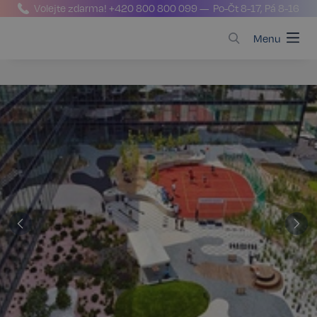
Volejte zdarma!
+420 800 800 099
— Po-Čt 8-17, Pá 8-16
Menu