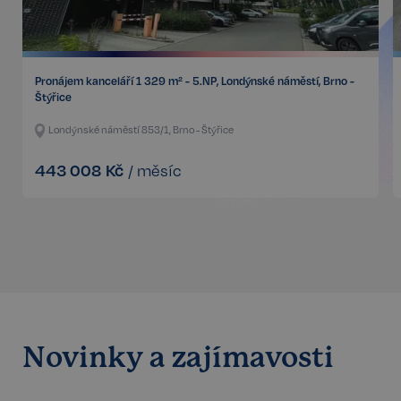
_GRECAPTCHA
5 měsíců
Google LLC
3 týdny
www.google.com
Pronájem kanceláří 1 329 m² - 5.NP, Londýnské náměstí, Brno -
Štýřice
Londýnské náměstí 853/1, Brno - Štýřice
Google
CookieScriptConsent
6 měsíců
CookieScript
Privacy Policy
443 008
Kč
/
měsíc
.realspektrum.cz
Novinky a zajímavosti
sp_t
11 měsíců
Spotify Inc.
4 týdny
.spotify.com