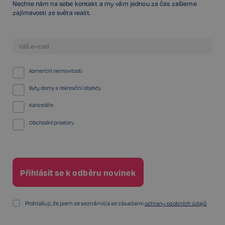
Nechte nám na sebe kontakt a my vám jednou za čas zašleme
zajímavosti ze světa realit.
sp_landing
1 den
Spotify Inc.
.spotify.com
Komerční nemovitosti
Byty, domy a rekreační objekty
Kanceláře
Obchodní prostory
FPGSID
29 minut
Google
57 sekund
.realspektrum.cz
PHPSESSID
Zavřením
PHP.net
Prohlašuji, že jsem se seznámil/a se zásadami
ochrany osobních údajů
prohlížeče
www.realspektrum.cz