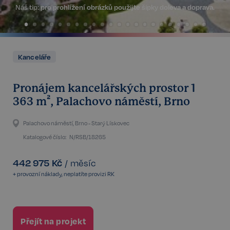
Náš tip:
pro prohlížení obrázků použijte šipky doleva a doprava.
Kanceláře
Pronájem kancelářských prostor 1
363 m², Palachovo náměstí, Brno
Palachovo náměstí, Brno - Starý Lískovec
Katalogové číslo:
N/RSB/18265
442 975
Kč
/
měsíc
+ provozní náklady, neplatíte provizi RK
Přejít na projekt