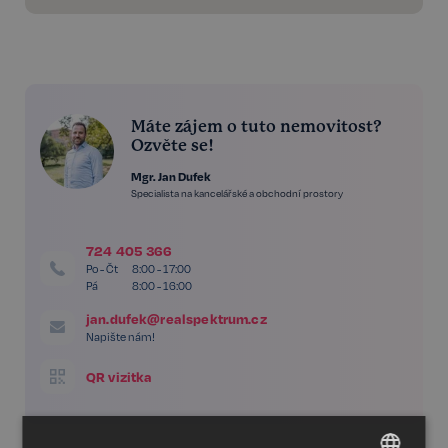
Máte zájem o tuto nemovitost?
Ozvěte se!
Mgr. Jan Dufek
Specialista na kancelářské a obchodní prostory
724 405 366
Po - Čt
8:00 - 17:00
Pá
8:00 - 16:00
jan.dufek@realspektrum.cz
Napište nám!
QR vizitka