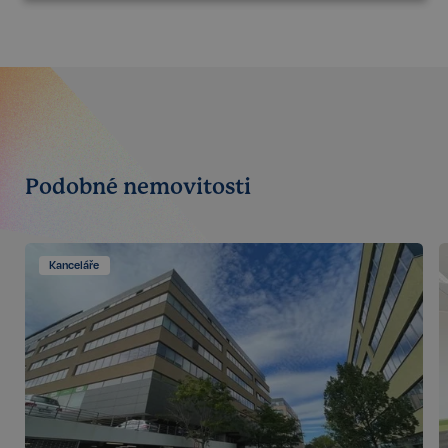
Nezbytné
Výkonnostní
Cílení
Funkční
Nezařazené
soubory
Podobné nemovitosti
Nezbytné
Výkonnostní
Cílení
Funkční
Nezařazené soubory
Kanceláře
Kategorie Nezbytné umožňuje základní funkce
webových stránek, jako je přihlášení uživatele a
správa účtu. Bez této kategorie nelze webové
stránky řádně používat. Tato kategorie je vždy
povolena a zahrnuje také uložení, která jsou
nezbytná pro zajištění bezpečného provozu našich
služeb.
Poskytovatel /
Název
Vyprší
Doména