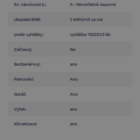
En. náročnost b.:
A - Mimořádně úsporná
Ukazatel ENB:
1 kWh/m2 za rok
podle vyhlášky:
vyhláška 78/2013 Sb
Zařízený:
Ne
Bezbariérový:
ano
Parkování:
Ano
Garáž:
Ano
Výtah:
ano
Klimatizace:
ano