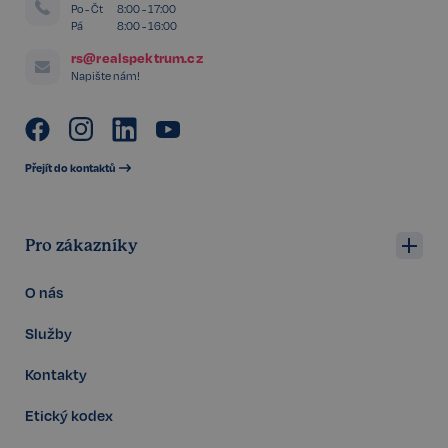
Po - Čt
8:00 - 17:00
Pá
8:00 - 16:00
rs@realspektrum.cz
VISITOR_PRIVACY_METADATA
5 měsíců
YouTube
Napište nám!
4 týdny
.youtube.com
Přejít do kontaktů
Pro zákazníky
O nás
Služby
Kontakty
Etický kodex
Storage declaration