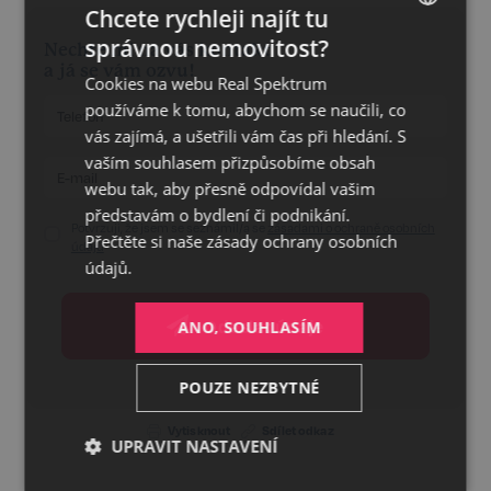
Chcete rychleji najít tu
správnou nemovitost?
Nechte mi na vás kontakt
CZECH
a já se vám ozvu!
Cookies na webu Real Spektrum
GERMAN
používáme k tomu, abychom se naučili, co
ENGLISH
vás zajímá, a ušetřili vám čas při hledání. S
vaším souhlasem přizpůsobíme obsah
webu tak, aby přesně odpovídal vašim
představám o bydlení či podnikání.
Potvrzuji, že jsem se seznámil/a se
zásadami o ochraně osobních
Přečtěte si naše
zásady ochrany osobních
údajů
údajů.
Odeslat údaje
ANO, SOUHLASÍM
POUZE NEZBYTNÉ
Vytisknout
Sdílet odkaz
UPRAVIT NASTAVENÍ