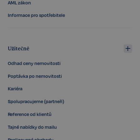
AML zákon
Storage
Název
P
type
Informace pro spotřebitele
szn:idnts:cch
Místní
úložiště
_cltk
Úložiště
relace
Užitečné
_gcl_ls
Místní
úložiště
Odhad ceny nemovitosti
sid
Místní
úložiště
Poptávka po nemovitosti
snowplowOutQueue_ecotrack_cf_get.expires
Místní
úložiště
Kariéra
snowplowOutQueue_ecotrack_cf_get
Místní
úložiště
Spolupracujeme (partneři)
ssupp_0bf04d43d188efa067cf2e693398076a956a1c6a
Místní
úložiště
Reference od klientů
Tajné nabídky do mailu
Poskytovatel /
Realizované obchody
Název
Vyprší
Popis