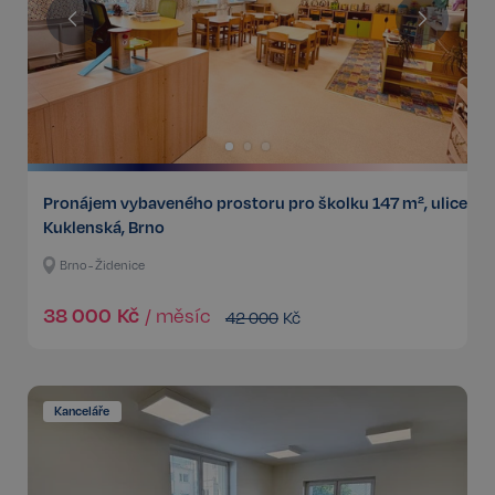
Pronájem vybaveného prostoru pro školku 147 m², ulice
Kuklenská, Brno
Brno - Židenice
38 000
Kč
/
měsíc
42 000
Kč
Kanceláře