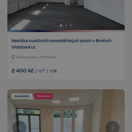
Nabídka kvalitních kancelářských ploch v Brně při
Vídeňské ul.
Vídeňská, Brno - Přízřenice
2 400
Kč
/
m²
/
rok
Kanceláře
Novinka