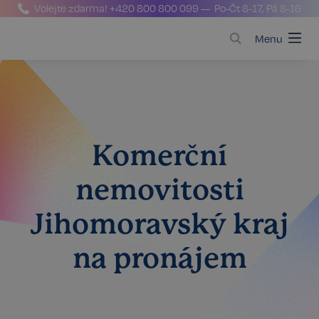
Volejte zdarma!
+420 800 800 099
— Po-Čt 8-17, Pá 8-16
Menu
Komerční
nemovitosti
Jihomoravský kraj
na pronájem