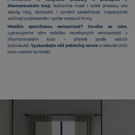
4 týdny
.spotify.com
Jihomoravském kraji
. Nabízíme malé i velké prostory pro
sklady, haly, obchodní i výrobní společnosti. Uspokojíme
začínají podnikatele i rychle rostoucí firmy.
Hledáte specifickou nemovitost? Ozvěte se nám
,
vypracujeme vám nabídku neveřejných nemovitostí v
Jihomoravském kraji – přesně podle vašich
Vyzkoušejte náš jedinečný servis
požadavků.
a nebude chtít
sp_landing
1 den
Spotify Inc.
.spotify.com
jinou realitní kancelář.
FPGSID
29 minut
Google
57 sekund
.realspektrum.cz
PHPSESSID
Zavřením
PHP.net