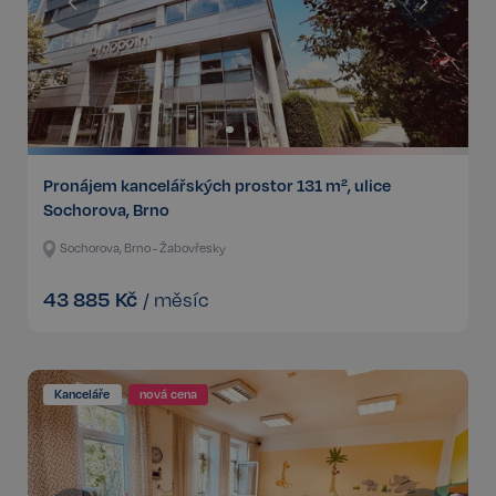
Pronájem kancelářských prostor 131 m², ulice
Sochorova, Brno
Sochorova, Brno - Žabovřesky
43 885
Kč
/
měsíc
Kanceláře
nová cena