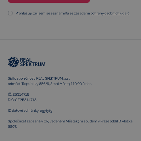
Storage declaration
Prohlašuji, že jsem se seznámil/a se zásadami
ochrany osobních údajů
Storage
Název
P
type
szn:idnts:cch
Místní
úložiště
_cltk
Úložiště
relace
_gcl_ls
Místní
úložiště
sid
Místní
Sídlo společnosti REAL SPEKTRUM, a.s.:
úložiště
náměstí Republiky 656/8, Staré Město, 110 00 Praha
snowplowOutQueue_ecotrack_cf_get.expires
Místní
IČ: 25314718
úložiště
DIČ: CZ25314718
snowplowOutQueue_ecotrack_cf_get
Místní
úložiště
ID datové schránky: qgyfyfg
ssupp_0bf04d43d188efa067cf2e693398076a956a1c6a
Místní
Společnost zapsaná v OR, vedeném Městským soudem v Praze oddíl B, vložka
úložiště
6807.