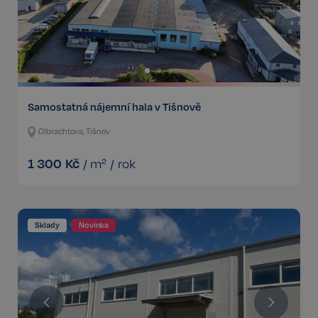
Samostatná nájemní hala v Tišnově
Olbrachtova, Tišnov
1 300
Kč
/
m²
/
rok
Sklady
Novinka