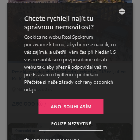
Chcete rychleji najít tu
správnou nemovitost?
CZECH
Cookies na webu Real Spektrum
GERMAN
používáme k tomu, abychom se naučili, co
ENGLISH
vás zajímá, a ušetřili vám čas při hledání. S
vaším souhlasem přizpůsobíme obsah
webu tak, aby přesně odpovídal vašim
Pronájem exkluzivní obchodní jednotky 518 m², ulice
představám o bydlení či podnikání.
Koliště, Brno
Přečtěte si naše
zásady ochrany osobních
údajů.
Milady Horákové, Brno
259 000
Kč
/
měsíc
ANO, SOUHLASÍM
POUZE NEZBYTNÉ
Obchodní prostory