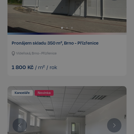
Pronájem skladu 350 m², Brno - Přízřenice
Vídeňská, Brno - Přízřenice
1 800
Kč
/
m²
/
rok
Kanceláře
Novinka