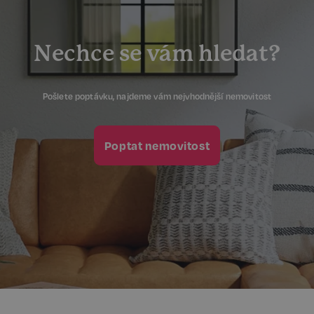
prohlížeče
www.realspektrum.cz
Nechce se vám hledat?
Pošlete poptávku, najdeme vám nejvhodnější nemovitost
Poptat nemovitost
udid
.realspektrum.cz
4 týdny 2
dny