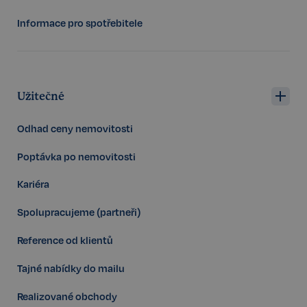
Informace pro spotřebitele
Užitečné
Odhad ceny nemovitosti
Storage declaration
Poptávka po nemovitosti
Storage
Název
P
type
Kariéra
szn:idnts:cch
Místní
úložiště
Spolupracujeme (partneři)
_cltk
Úložiště
relace
Reference od klientů
_gcl_ls
Místní
Tajné nabídky do mailu
úložiště
sid
Místní
Realizované obchody
úložiště