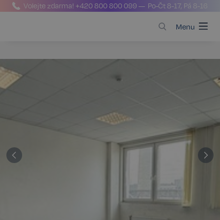
Volejte zdarma!
+420 800 800 099
— Po-Čt 8-17, Pá 8-16
Menu