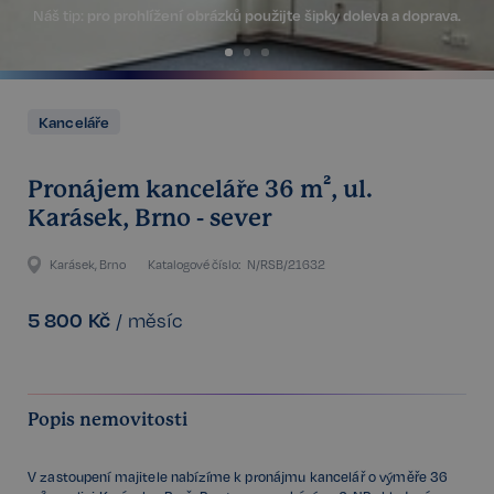
Náš tip:
pro prohlížení obrázků použijte šipky doleva a doprava.
Kanceláře
Pronájem kanceláře 36 m², ul.
Karásek, Brno - sever
Karásek, Brno
Katalogové číslo:
N/RSB/21632
5 800
Kč
/
měsíc
Popis nemovitosti
V zastoupení majitele nabízíme k pronájmu kancelář o výměře 36