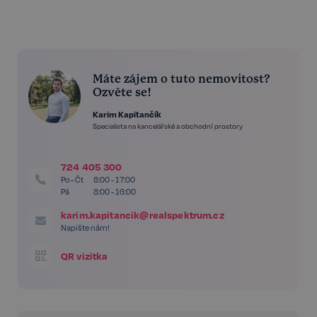
Máte zájem o tuto nemovitost?
Ozvěte se!
Karim Kapitančík
Specialista na kancelářské a obchodní prostory
724 405 300
Po - Čt
8:00 - 17:00
Pá
8:00 - 16:00
karim.kapitancik@realspektrum.cz
Napište nám!
QR vizitka