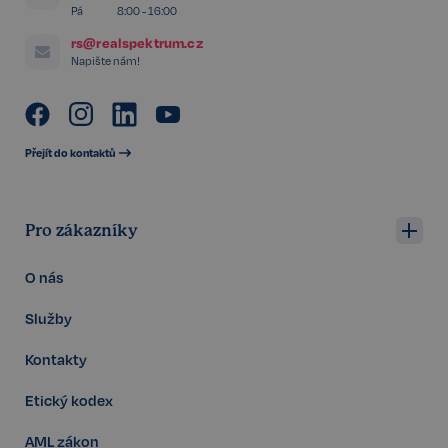
Pá
8:00 - 16:00
rs@realspektrum.cz
Napište nám!
udid
.realspektrum.cz
4 týdny 2
dny
Přejít do kontaktů
Pro zákazníky
O nás
VISITOR_PRIVACY_METADATA
5 měsíců
YouTube
4 týdny
.youtube.com
Služby
Kontakty
Etický kodex
AML zákon