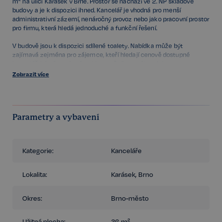
m² na ulici Karásek v Brně. Prostor se nachází ve 2. NP skladové
budovy a je k dispozici ihned. Kancelář je vhodná pro menší
administrativní zázemí, nenáročný provoz nebo jako pracovní prostor
pro firmu, která hledá jednoduché a funkční řešení.
V budově jsou k dispozici sdílené toalety. Nabídka může být
zajímavá zejména pro zájemce, kteří hledají cenově dostupné
kancelářské zázemí v rámci komerčního areálu s dobrou
dostupností v Brně. Pro více informací nebo sjednání prohlídky nás
Zobrazit více
neváhejte kontaktovat.
Pro více informací kontaktujte uvedeného makléře.
Parametry a vybavení
Kategorie:
Kanceláře
Lokalita:
Karásek, Brno
Okres:
Brno-město
Užitná plocha:
36 m²