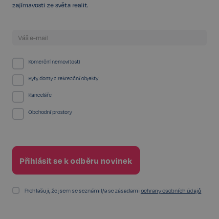
zajímavosti ze světa realit.
Komerční nemovitosti
Byty, domy a rekreační objekty
sp_t
11 měsíců
Spotify Inc.
4 týdny
.spotify.com
Kanceláře
Obchodní prostory
sp_landing
1 den
Spotify Inc.
.spotify.com
Prohlašuji, že jsem se seznámil/a se zásadami
ochrany osobních údajů