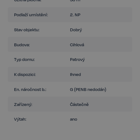
Podlaží umístění:
2. NP
Stav objektu:
Dobrý
Budova:
Cihlová
Typ domu:
Patrový
K dispozici:
Ihned
En. náročnost b.:
G (PENB nedodán)
Zařízený:
Částečně
Výtah:
ano