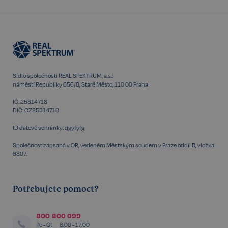
FPGSID
29 minut
Google
57 sekund
.realspektrum.cz
Sídlo společnosti REAL SPEKTRUM, a.s.:
PHPSESSID
Zavřením
PHP.net
náměstí Republiky 656/8, Staré Město, 110 00 Praha
prohlížeče
www.realspektrum.cz
IČ: 25314718
DIČ: CZ25314718
ID datové schránky: qgyfyfg
Společnost zapsaná v OR, vedeném Městským soudem v Praze oddíl B, vložka
6807.
Potřebujete pomoct?
800 800 099
Po - Čt
8:00 - 17:00