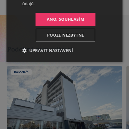
údajů.
ANO, SOUHLASÍM
POUZE NEZBYTNÉ
Podobné nemovitosti
UPRAVIT NASTAVENÍ
Nezbytné
Výkonnostní
Cílení
Kanceláře
Funkční
Nezařazené
soubory