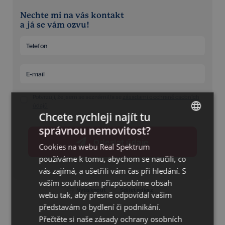
Nechte mi na vás kontakt
a já se vám ozvu!
Potvrzuji, že jsem se seznámil/a se
zásadami o ochraně osobních
údajů
Chcete rychleji najít tu
správnou nemovitost?
CZECH
Odeslat údaje
Cookies na webu Real Spektrum
GERMAN
používáme k tomu, abychom se naučili, co
ENGLISH
vás zajímá, a ušetřili vám čas při hledání. S
vaším souhlasem přizpůsobíme obsah
Vytisknout
Sdílet odkaz
webu tak, aby přesně odpovídal vašim
představám o bydlení či podnikání.
Přečtěte si naše
zásady ochrany osobních