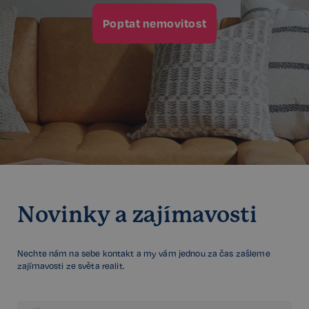
Poptat nemovitost
sp_landing
1 den
Spotify Inc.
.spotify.com
FPGSID
29 minut
Google
57 sekund
.realspektrum.cz
Novinky a zajímavosti
PHPSESSID
Zavřením
PHP.net
prohlížeče
www.realspektrum.cz
Nechte nám na sebe kontakt a my vám jednou za čas zašleme
zajímavosti ze světa realit.