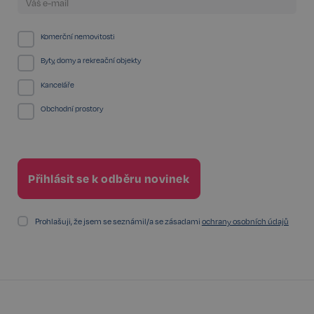
Komerční nemovitosti
Byty, domy a rekreační objekty
Kanceláře
Obchodní prostory
udid
.realspektrum.cz
4 týdny 2
dny
Prohlašuji, že jsem se seznámil/a se zásadami
ochrany osobních údajů