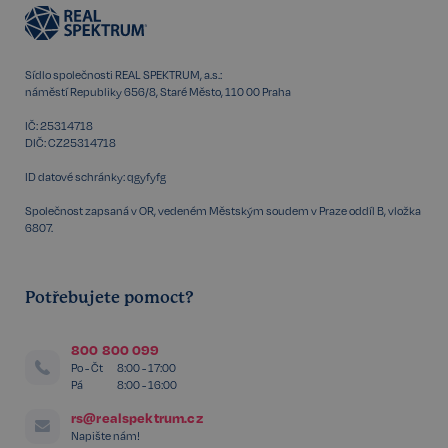
VISITOR_PRIVACY_METADATA
5 měsíců
YouTube
4 týdny
.youtube.com
Sídlo společnosti REAL SPEKTRUM, a.s.:
náměstí Republiky 656/8, Staré Město, 110 00 Praha
IČ: 25314718
DIČ: CZ25314718
ID datové schránky: qgyfyfg
Společnost zapsaná v OR, vedeném Městským soudem v Praze oddíl B, vložka
6807.
Potřebujete pomoct?
800 800 099
Po - Čt
8:00 - 17:00
Pá
8:00 - 16:00
Storage declaration
rs@realspektrum.cz
Storage
Napište nám!
Název
P