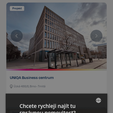
Projekt
UNIQA Business centrum
Úzká 488/8, Brno - Trnitá
Chcete rychleji najít tu
správnou nemovitost?
Projekt