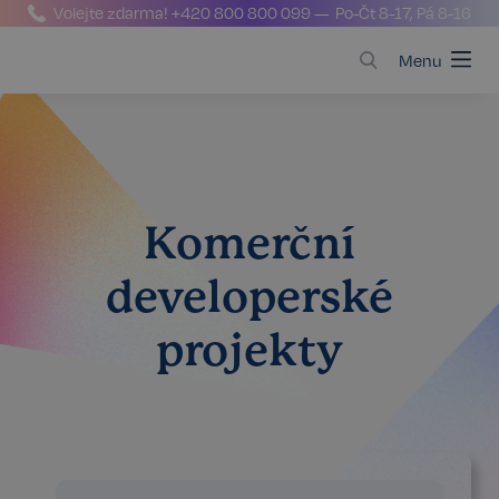
Volejte zdarma!
+420 800 800 099
— Po-Čt 8-17, Pá 8-16
Menu
Komerční
developerské
projekty