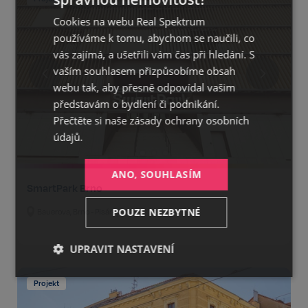
CZECH
Cookies na webu Real Spektrum
GERMAN
používáme k tomu, abychom se naučili, co
ENGLISH
vás zajímá, a ušetřili vám čas při hledání. S
vaším souhlasem přizpůsobíme obsah
webu tak, aby přesně odpovídal vašim
představám o bydlení či podnikání.
Přečtěte si naše
zásady ochrany osobních
údajů.
ANO, SOUHLASÍM
SmartPark Brno
POUZE NEZBYTNÉ
Bauerova, Brno - Pisárky
UPRAVIT NASTAVENÍ
Nezbytné
Výkonnostní
Cílení
Projekt