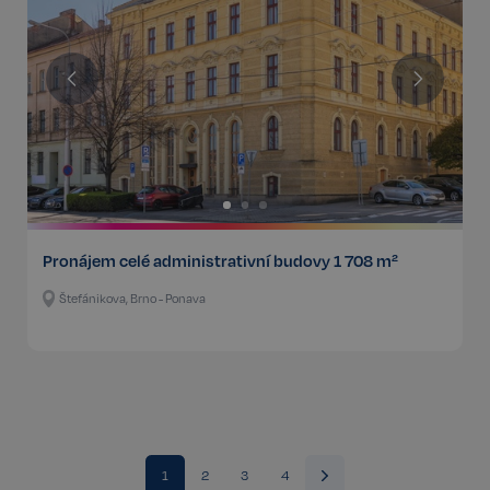
Funkční
Nezařazené
soubory
Nezbytné
Výkonnostní
Cílení
Funkční
Nezařazené soubory
Pronájem celé administrativní budovy 1 708 m²
Kategorie Nezbytné umožňuje základní funkce
webových stránek, jako je přihlášení uživatele a
Štefánikova, Brno - Ponava
správa účtu. Bez této kategorie nelze webové
stránky řádně používat. Tato kategorie je vždy
povolena a zahrnuje také uložení, která jsou
nezbytná pro zajištění bezpečného provozu našich
služeb.
Poskytovatel /
Název
Vyprší
Doména
_GRECAPTCHA
5 měsíců
Google LLC
1
2
3
4
3 týdny
www.google.com