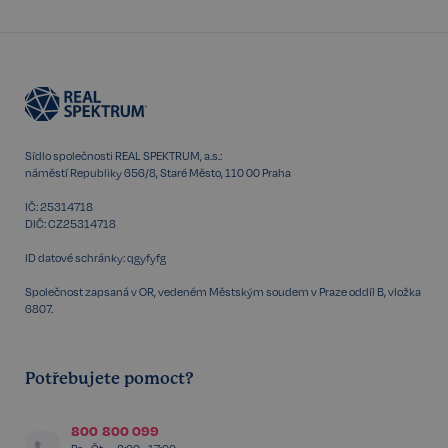
Sídlo společnosti REAL SPEKTRUM, a.s.:
náměstí Republiky 656/8, Staré Město, 110 00 Praha
IČ: 25314718
Storage declaration
DIČ: CZ25314718
Storage
Název
P
ID datové schránky: qgyfyfg
type
Společnost zapsaná v OR, vedeném Městským soudem v Praze oddíl B, vložka
szn:idnts:cch
Místní
úložiště
6807.
_cltk
Úložiště
relace
Potřebujete pomoct?
_gcl_ls
Místní
úložiště
sid
Místní
800 800 099
úložiště