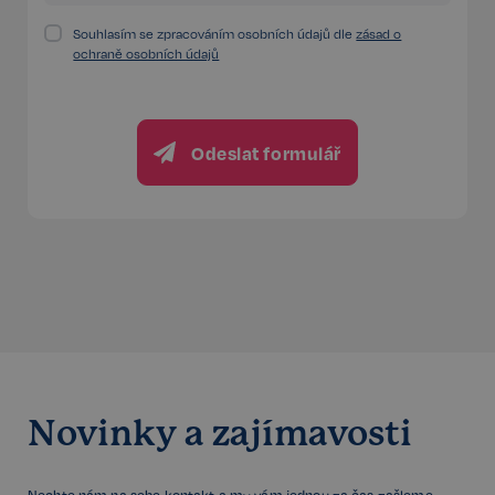
Souhlasím se zpracováním osobních údajů dle
zásad o
FPGSID
29 minut
Google
ochraně osobních údajů
57 sekund
.realspektrum.cz
Odeslat formulář
PHPSESSID
Zavřením
PHP.net
prohlížeče
www.realspektrum.cz
Novinky a zajímavosti