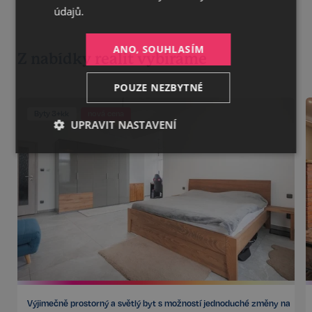
údajů.
ANO, SOUHLASÍM
Z nabídky realit vybíráme
POUZE NEZBYTNÉ
Byty 3+kk
nová cena
UPRAVIT NASTAVENÍ
Nezbytné
Výkonnostní
Cílení
Funkční
Nezařazené
soubory
Výjimečně prostorný a světlý byt s možností jednoduché změny na