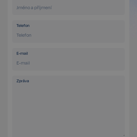
Telefon
E-mail
sp_t
11 měsíců
Spotify Inc.
4 týdny
.spotify.com
Zpráva
sp_landing
1 den
Spotify Inc.
.spotify.com