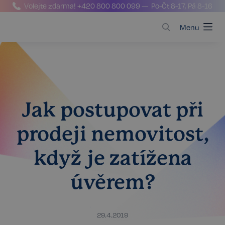
Volejte zdarma!
+420 800 800 099
— Po-Čt 8-17, Pá 8-16
Menu
Jak postupovat při
prodeji nemovitost,
když je zatížena
úvěrem?
29.4.2019