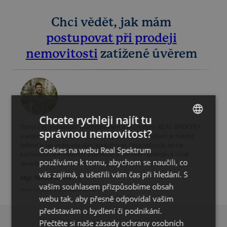
Chci vědět, jak mám
postupovat při prodeji
nemovitosti
zatížené úvěrem
Chcete rychleji najít tu
Tomáš je zkušeným obchodníkem a ředitelem REAL SPEKTRA
správnou nemovitost?
CZECH
v jedné osobě, s více než 20 lety praxe. Jeho vášeň je hledat
řešení a neustále rozvíjet společnost. Specializuje se na
Cookies na webu Real Spektrum
GERMAN
komerční nemovitosti, investice a aktivně vyhledává nové
používáme k tomu, abychom se naučili, co
developerské příležitosti pro portfolio REAL SPEKTRA.
ENGLISH
vás zajímá, a ušetřili vám čas při hledání. S
Mgr. Tomáš Kokna
vaším souhlasem přizpůsobíme obsah
Hlava týmu RS a Specialista komerce
webu tak, aby přesně odpovídal vašim
představám o bydlení či podnikání.
Přečtěte si naše
zásady ochrany osobních