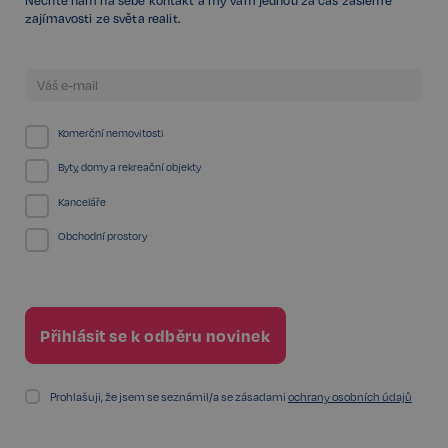
Nechte nám na sebe kontakt a my vám jednou za čas zašleme
zajímavosti ze světa realit.
udid
.realspektrum.cz
4 týdny 2
dny
Komerční nemovitosti
Byty, domy a rekreační objekty
Kanceláře
Obchodní prostory
VISITOR_PRIVACY_METADATA
5 měsíců
YouTube
4 týdny
.youtube.com
Prohlašuji, že jsem se seznámil/a se zásadami
ochrany osobních údajů