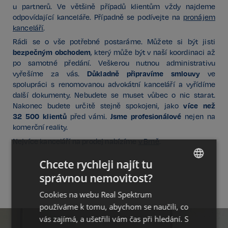
u partnerů. Ve většině případů klientům vždy najdeme
odpovídající kanceláře. Případně se podívejte na
pronájem
kanceláří
.
Rádi se o vše potřebné postaráme. Můžete si být jisti
bezpečným obchodem
, který může být v naší koordinaci až
po samotné předání. Veškerou nutnou administrativu
Důkladně připravíme smlouvy
vyřešíme za vás.
ve
spolupráci s renomovanou advokátní kanceláří a vyřídíme
další dokumenty. Nebudete se muset vůbec o nic starat.
více než
Nakonec budete určitě stejně spokojeni, jako
32 500 klientů
Jsme profesionálové
před vámi.
nejen na
komerční reality.
Nejvíce kanceláří na prodej nabízíme
v Brně
.
Chcete rychleji najít tu
správnou nemovitost?
CZECH
Cookies na webu Real Spektrum
GERMAN
používáme k tomu, abychom se naučili, co
ENGLISH
vás zajímá, a ušetřili vám čas při hledání. S