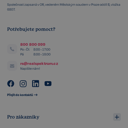
Společnost zapsaná v OR, vedeném Městským soudem v Praze oddíl B, vložka
6807.
Potřebujete pomoct?
FPGSID
29 minut
Google
57 sekund
.realspektrum.cz
800 800 099
Po - Čt
8:00 - 17:00
Pá
8:00 - 16:00
rs@realspektrum.cz
Napište nám!
PHPSESSID
Zavřením
PHP.net
prohlížeče
www.realspektrum.cz
Přejít do kontaktů
Pro zákazníky