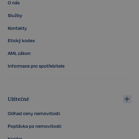
O nás
Služby
Kontakty
Etický kodex
AML zákon
udid
.realspektrum.cz
4 týdny 2
dny
Informace pro spotřebitele
Užitečné
Odhad ceny nemovitosti
VISITOR_PRIVACY_METADATA
5 měsíců
YouTube
4 týdny
.youtube.com
Poptávka po nemovitosti
Kariéra