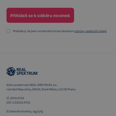
Google
CookieScriptConsent
6 měsíců
CookieScript
Privacy Policy
.realspektrum.cz
Prohlašuji, že jsem se seznámil/a se zásadami
ochrany osobních údajů
sp_t
11 měsíců
Spotify Inc.
4 týdny
.spotify.com
Sídlo společnosti REAL SPEKTRUM, a.s.:
náměstí Republiky 656/8, Staré Město, 110 00 Praha
IČ: 25314718
DIČ: CZ25314718
sp_landing
1 den
Spotify Inc.
ID datové schránky: qgyfyfg
.spotify.com