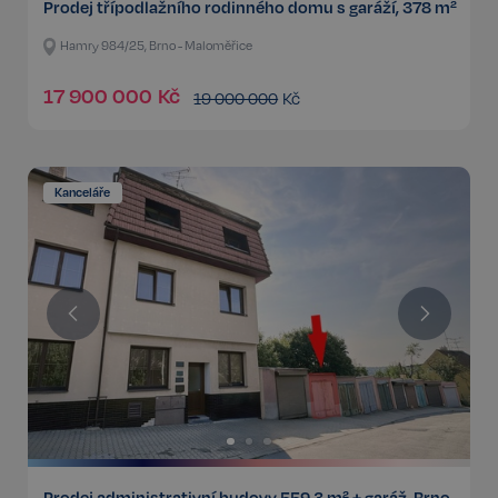
Prodej třípodlažního rodinného domu s garáží, 378 m²
Hamry 984/25, Brno - Maloměřice
17 900 000
Kč
19 000 000
Kč
Kanceláře
Prodej administrativní budovy 559,3 m² + garáž, Brno,