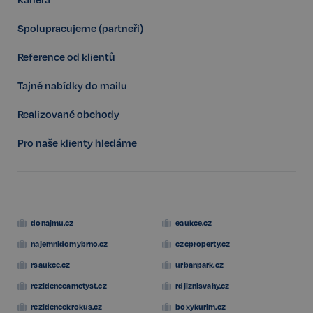
Spolupracujeme (partneři)
Reference od klientů
Tajné nabídky do mailu
Realizované obchody
Pro naše klienty hledáme
Storage declaration
donajmu.cz
eaukce.cz
Storage
Název
P
najemnidomybrno.cz
czcproperty.cz
type
rsaukce.cz
urbanpark.cz
szn:idnts:cch
Místní
úložiště
rezidenceametyst.cz
rdjiznisvahy.cz
_cltk
Úložiště
relace
rezidencekrokus.cz
boxykurim.cz