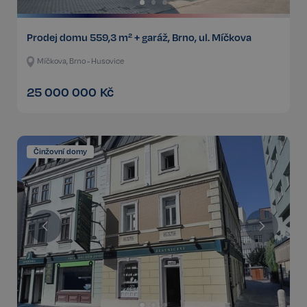
Prodej domu 559,3 m² + garáž, Brno, ul. Míčkova
Míčkova, Brno - Husovice
25 000 000
Kč
Činžovní domy