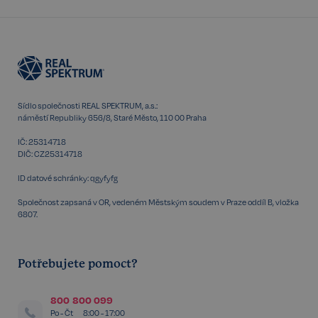
_GRECAPTCHA
5 měsíců
Google LLC
3 týdny
www.google.com
Sídlo společnosti REAL SPEKTRUM, a.s.:
Google
náměstí Republiky 656/8, Staré Město, 110 00 Praha
CookieScriptConsent
6 měsíců
CookieScript
Privacy Policy
.realspektrum.cz
IČ: 25314718
DIČ: CZ25314718
ID datové schránky: qgyfyfg
Společnost zapsaná v OR, vedeném Městským soudem v Praze oddíl B, vložka
6807.
Potřebujete pomoct?
sp_t
11 měsíců
Spotify Inc.
4 týdny
.spotify.com
800 800 099
Po - Čt
8:00 - 17:00