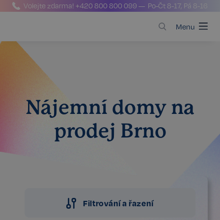
Volejte zdarma!
+420 800 800 099
— Po-Čt 8-17, Pá 8-16
Menu
Nájemní domy na
prodej Brno
Filtrování a řazení