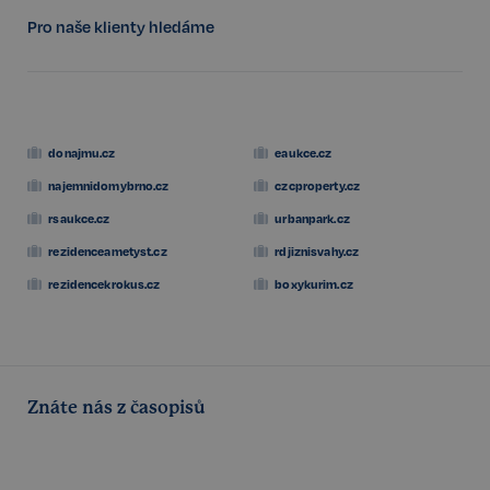
Pro naše klienty hledáme
VISITOR_PRIVACY_METADATA
5 měsíců
YouTube
4 týdny
.youtube.com
donajmu.cz
eaukce.cz
najemnidomybrno.cz
czcproperty.cz
rsaukce.cz
urbanpark.cz
rezidenceametyst.cz
rdjiznisvahy.cz
rezidencekrokus.cz
boxykurim.cz
Znáte nás z časopisů
Storage declaration