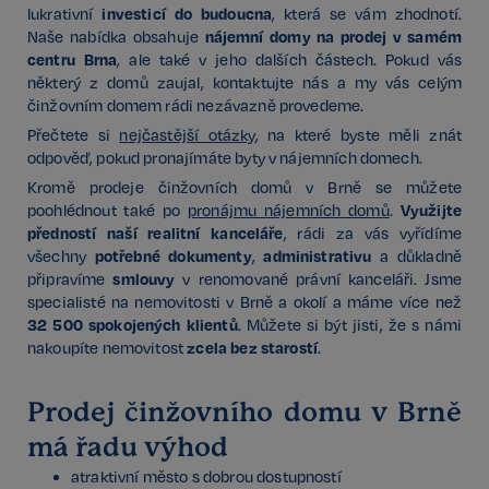
investicí do budoucna
lukrativní
, která se vám zhodnotí.
nájemní domy na prodej v samém
Naše nabídka obsahuje
centru Brna
, ale také v jeho dalších částech. Pokud vás
některý z domů zaujal, kontaktujte nás a my vás celým
činžovním domem rádi nezávazně provedeme.
Přečtete si
nejčastější otázky
, na které byste měli znát
odpověď, pokud pronajímáte byty v nájemních domech.
Kromě prodeje činžovních domů v Brně se můžete
Využijte
poohlédnout také po
pronájmu nájemních domů
.
předností naší realitní kanceláře
, rádi za vás vyřídíme
potřebné dokumenty
administrativu
všechny
,
a důkladně
smlouvy
připravíme
v renomované právní kanceláři. Jsme
specialisté na nemovitosti v Brně a okolí a máme více než
32 500 spokojených klientů
. Můžete si být jisti, že s námi
zcela bez starostí
nakoupíte nemovitost
.
Prodej činžovního domu v Brně
má řadu výhod
atraktivní město s dobrou dostupností