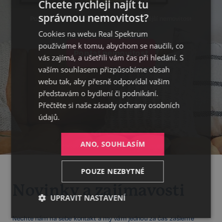
Chcete rychleji najít tu
správnou nemovitost?
Pošlete poptávku, najdeme vám nejvhodnější nemovitost
CZECH
Cookies na webu Real Spektrum
GERMAN
používáme k tomu, abychom se naučili, co
Poptat nemovitost
ENGLISH
vás zajímá, a ušetřili vám čas při hledání. S
vaším souhlasem přizpůsobíme obsah
webu tak, aby přesně odpovídal vašim
představám o bydlení či podnikání.
Přečtěte si naše
zásady ochrany osobních
údajů.
ANO, SOUHLASÍM
POUZE NEZBYTNÉ
Novinky a zajímavosti
UPRAVIT NASTAVENÍ
Nezbytné
Výkonnostní
Cílení
Nechte nám na sebe kontakt a my vám jednou za čas zašleme