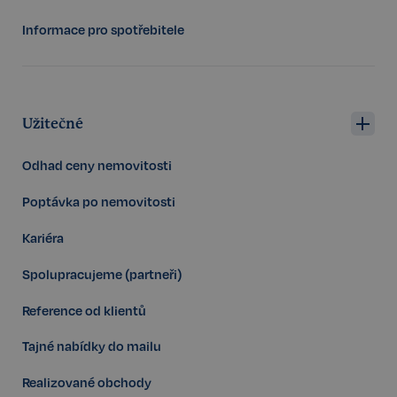
Informace pro spotřebitele
Užitečné
Odhad ceny nemovitosti
Poptávka po nemovitosti
Kariéra
Spolupracujeme (partneři)
udid
.realspektrum.cz
4 týdny 2
dny
Reference od klientů
Tajné nabídky do mailu
Realizované obchody