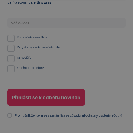
zajímavosti ze světa realit.
Funkční
Nezařazené
soubory
Komerční nemovitosti
Byty, domy a rekreační objekty
Kanceláře
Nezbytné
Výkonnostní
Cílení
Obchodní prostory
Funkční
Nezařazené soubory
Kategorie Nezbytné umožňuje základní funkce
webových stránek, jako je přihlášení uživatele a
správa účtu. Bez této kategorie nelze webové
stránky řádně používat. Tato kategorie je vždy
povolena a zahrnuje také uložení, která jsou
nezbytná pro zajištění bezpečného provozu našich
služeb.
Prohlašuji, že jsem se seznámil/a se zásadami
ochrany osobních údajů
Poskytovatel /
Název
Vyprší
Doména