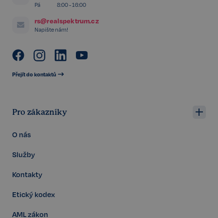
Pá
8:00 - 16:00
rs@realspektrum.cz
Napište nám!
sp_landing
1 den
Spotify Inc.
.spotify.com
Přejít do kontaktů
Pro zákazníky
FPGSID
29 minut
Google
57 sekund
.realspektrum.cz
O nás
Služby
Kontakty
PHPSESSID
Zavřením
PHP.net
Etický kodex
prohlížeče
www.realspektrum.cz
AML zákon