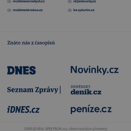
rezidenceametyst.cz
rdjiznisvahy.cz
rezidencekrokus.cz
boxykurim.cz
Znáte nás z časopisů
udid
.realspektrum.cz
4 týdny 2
dny
VISITOR_PRIVACY_METADATA
5 měsíců
YouTube
4 týdny
.youtube.com
2026 © REAL SPEKTRUM, a.s., všechna práva vyhrazena