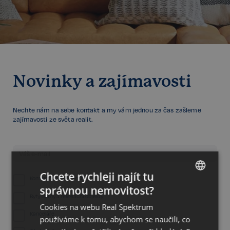
Novinky a zajímavosti
Nechte nám na sebe kontakt a my vám jednou za čas zašleme
zajímavosti ze světa realit.
Chcete rychleji najít tu
Komerční nemovitosti
správnou nemovitost?
CZECH
Byty, domy a rekreační objekty
Cookies na webu Real Spektrum
GERMAN
Kanceláře
používáme k tomu, abychom se naučili, co
ENGLISH