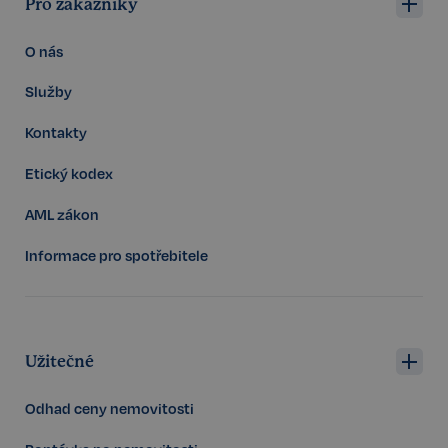
Pro zákazníky
Google
O nás
CookieScriptConsent
6 měsíců
CookieScript
Privacy Policy
.realspektrum.cz
Služby
Kontakty
Etický kodex
AML zákon
Informace pro spotřebitele
sp_t
11 měsíců
Spotify Inc.
4 týdny
.spotify.com
Užitečné
Odhad ceny nemovitosti
sp_landing
1 den
Spotify Inc.