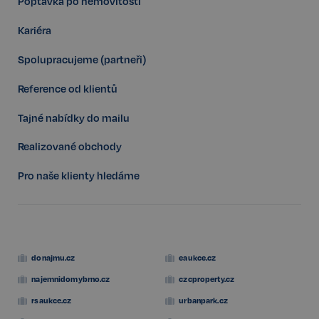
Poptávka po nemovitosti
.spotify.com
Kariéra
Spolupracujeme (partneři)
Reference od klientů
FPGSID
29 minut
Google
57 sekund
.realspektrum.cz
Tajné nabídky do mailu
Realizované obchody
Pro naše klienty hledáme
PHPSESSID
Zavřením
PHP.net
prohlížeče
www.realspektrum.cz
donajmu.cz
eaukce.cz
najemnidomybrno.cz
czcproperty.cz
rsaukce.cz
urbanpark.cz