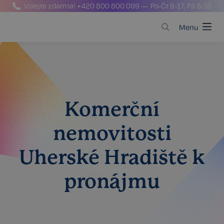
Volejte zdarma!
+420 800 800 099
— Po-Čt 8-17, Pá 8-16
Menu
Komerční
nemovitosti
Uherské Hradiště k
pronájmu