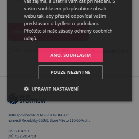
vás zajímá, a ušetřili vám čas při hledání. S
Obchodní prostory
vaším souhlasem přizpůsobíme obsah
webu tak, aby přesně odpovídal vašim
představám o bydlení či podnikání.
Přečtěte si naše
zásady ochrany osobních
údajů.
Prohlašuji, že jsem se seznámil/a se zásadami
ochrany osobních údajů
ANO, SOUHLASÍM
POUZE NEZBYTNÉ
UPRAVIT NASTAVENÍ
Nezbytné
Výkonnostní
Cílení
Sídlo společnosti REAL SPEKTRUM, a.s.:
náměstí Republiky 656/8, Staré Město, 110 00 Praha
Funkční
Nezařazené
soubory
IČ: 25314718
DIČ: CZ25314718