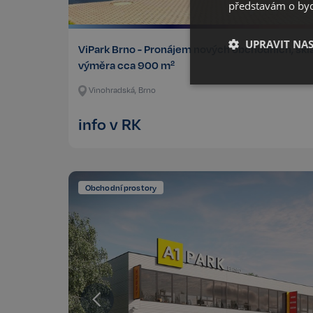
představám o bydl
UPRAVIT NA
ViPark Brno - Pronájem nových obchodních, skla
výměra cca 900 m²
Nezbytné
Vinohradská, Brno
info v RK
Obchodní prostory
Kategorie Nezbytné um
nelze webové stránky 
bezpečného provozu 
Název
_GRECAPTCHA