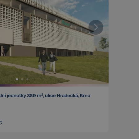
těvníka s různými
 nastavením, které
v budoucích sezeních
Popis
ní jednotky 369 m², ulice Hradecká, Brno
c
Popis
t
llery, aby umožnil