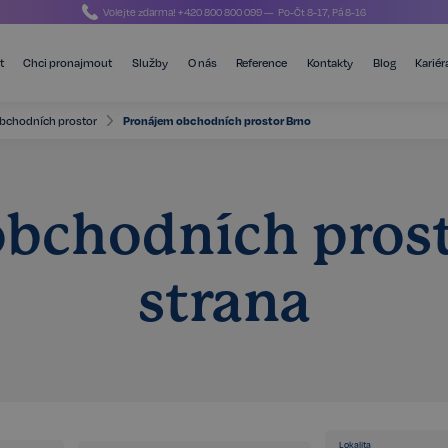
Volejte zdarma!
+420 800 800 099
— Po-Čt 8-17, Pá 8-16
t
Chci pronajmout
Služby
O nás
Reference
Kontakty
Blog
Kariér
bchodních prostor
Pronájem obchodních prostor Brno
bchodních prosto
strana
Lokalita