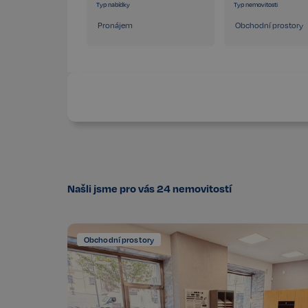
Typ nabídky
Typ nemovitosti
Pronájem
Obchodní prostory
Našli jsme pro vás
24
nemovitostí
Obchodní prostory