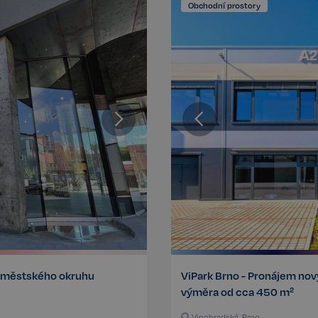
Obchodní prostory
e městského okruhu
ViPark Brno - Pronájem nov
výměra od cca 450 m²
Vinohradská, Brno