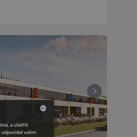
á, a ušetřili
CZECH
ě odpovídal vašim
GERMAN