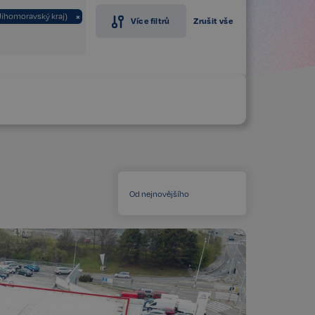
Jihomoravský kraj)
×
Více filtrů
Zrušit vše
Od nejnovějšího