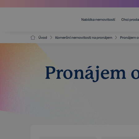
Nabídka nemovitostí
Chci proda
Úvod
Komerční nemovitosti na pronájem
Pronájem o
Pronájem o