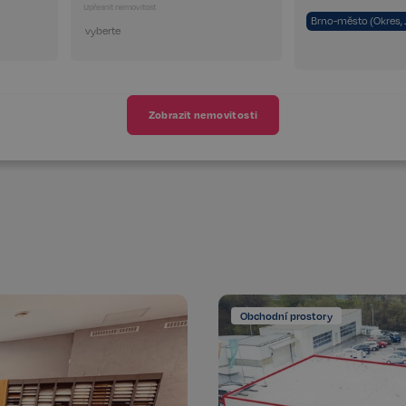
Upřesnit nemovitost
Brno-město (Okres, 
Zobrazit nemovitosti
Obchodní prostory