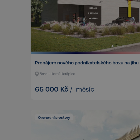
CookieScriptConse
sp_t
sp_landing
Pronájem nového podnikatelského boxu na jihu
FPGSID
Brno - Horní Heršpice
PHPSESSID
65 000
Kč
/
měsíc
udid
Obchodní prostory
VISITOR_PRIVACY_