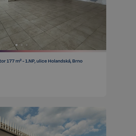
 Cookie-Script.com
 se soubory cookie
cookie Cookie-
integrovaného
ek žádné funkce
integrovaného
ek žádné funkce
r 177 m² - 1.NP, ulice Holandská, Brno
chování stavu
 na stránky.
ženými na jazyce
or používaný k
elů. Obvykle se
, jeho použití
 ale dobrým
 stavu uživatele
identifikaci
é stránce, aby
telskou zkušenost.
ání souhlasu
h interakci s webem.