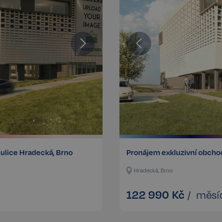
Zaznamenává údaje o souhlasu návš
zásadami ochrany osobních údajů a
zajistí, že jejich preference budou 
respektovány.
n
Storage type
Místní úložiště
Úložiště relace
Místní úložiště
Místní úložiště
ecotrack_cf_get.expires
Místní úložiště
ecotrack_cf_get
Místní úložiště
 ulice Hradecká, Brno
Pronájem exkluzivní obchod
8efa067cf2e693398076a956a1c6a
Místní úložiště
Hradecká, Brno
122 990
Kč
/
měsí
Poskytovatel /
Poskytovatel / Doména
Vyprší
Vyprší
Popis
Doména
www.realspektrum.cz
23 hodin 53 minu
vatel /
Vyprší
Popis
.realspektrum.cz
1 rok
Tento soubor cookie je obvykle nastaven společností Dsti