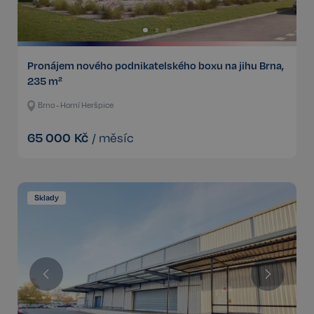
Pronájem nového podnikatelského boxu na jihu Brna,
235 m²
Brno - Horní Heršpice
65 000
Kč
/
měsíc
Sklady