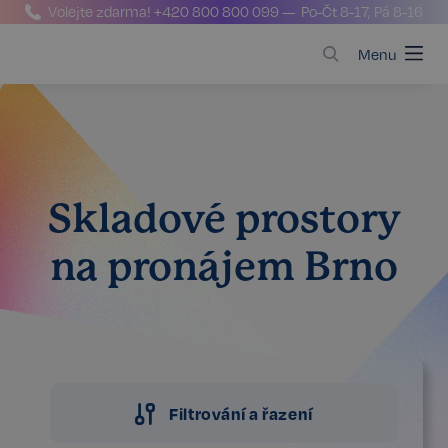
Volejte zdarma!
+420 800 800 099
— Po-Čt 8-17, Pá 8-16
Menu
Skladové prostory
na pronájem Brno
Filtrování a řazení