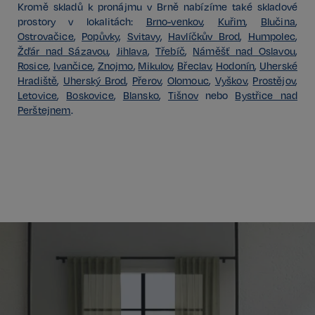
Kromě skladů k pronájmu v Brně nabízíme také skladové
Poskytovatel /
Název
Vyprší
prostory v lokalitách:
Brno-venkov
,
Kuřim
,
Blučina
,
Doména
Ostrovačice
,
Popůvky
,
Svitavy
,
Havlíčkův Brod
,
Humpolec
,
_GRECAPTCHA
5 měsíců
Google LLC
Žďár nad Sázavou
,
Jihlava
,
Třebíč
,
Náměšť nad Oslavou
,
3 týdny
www.google.com
Rosice
,
Ivančice
,
Znojmo
,
Mikulov
,
Břeclav
,
Hodonín
,
Uherské
Hradiště
,
Uherský Brod
,
Přerov
,
Olomouc
,
Vyškov
,
Prostějov
,
Letovice
,
Boskovice
,
Blansko
,
Tišnov
nebo
Bystřice nad
Perštejnem
.
Google
CookieScriptConsent
6 měsíců
CookieScript
Privacy Policy
.realspektrum.cz
sp_t
11 měsíců
Spotify Inc.