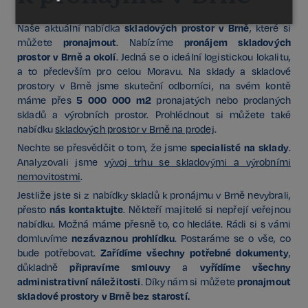
Nezbytné
Výkonnostní
Cílení
skladových prostor v Brně
Naše aktuální nabídka
, které si
pronajmout
pronájem skladových
můžete
. Nabízíme
prostor v Brně a okolí
. Jedná se o ideální logistickou lokalitu,
a to především pro celou Moravu. Na sklady a skladové
Funkční
Nezařazené
prostory v Brně jsme skuteční odborníci, na svém kontě
soubory
5 000 000 m
2
máme přes
pronajatých nebo prodaných
skladů a výrobních prostor. Prohlédnout si můžete také
nabídku
skladových prostor v Brně na prodej
.
specialisté na sklady
Nechte se přesvědčit o tom, že jsme
.
Analyzovali jsme
vývoj trhu se skladovými a výrobními
nemovitostmi
.
Nezbytné
Výkonnostní
Cílení
Jestliže jste si z nabídky skladů k pronájmu v Brně nevybrali,
Funkční
Nezařazené soubory
nás kontaktujte
přesto
. Někteří majitelé si nepřejí veřejnou
nabídku. Možná máme přesně to, co hledáte. Rádi si s vámi
Kategorie Nezbytné umožňuje základní funkce
nezávaznou prohlídku
domluvíme
. Postaráme se o vše, co
webových stránek, jako je přihlášení uživatele a
Zařídíme všechny potřebné dokumenty
bude potřebovat.
,
správa účtu. Bez této kategorie nelze webové
stránky řádně používat. Tato kategorie je vždy
připravíme smlouvy
vyřídíme všechny
důkladně
a
povolena a zahrnuje také uložení, která jsou
administrativní náležitosti
pronajmout
. Díky nám si můžete
nezbytná pro zajištění bezpečného provozu našich
skladové prostory v Brně bez starostí.
služeb.