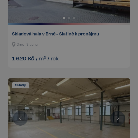
Skladová hala v Brně - Slatině k pronájmu
Brno - Slatina
1 620
Kč
/
m²
/
rok
Sklady