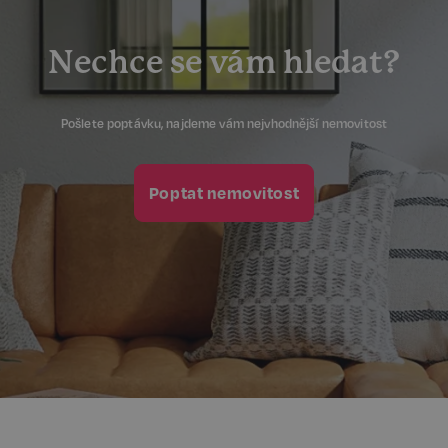
4 týdny
.spotify.com
Nechce se vám hledat?
Pošlete poptávku, najdeme vám nejvhodnější nemovitost
sp_landing
1 den
Spotify Inc.
.spotify.com
Poptat nemovitost
FPGSID
29 minut
Google
57 sekund
.realspektrum.cz
PHPSESSID
Zavřením
PHP.net
prohlížeče
www.realspektrum.cz