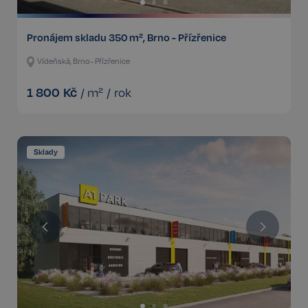
Pronájem skladu 350 m², Brno - Přízřenice
Vídeňská, Brno - Přízřenice
1 800
Kč
/
m²
/
rok
Sklady