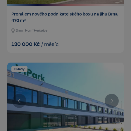
Pronájem nového podnikatelského boxu na jihu Brna,
470 m²
Brno - Horní Heršpice
130 000
Kč
/
měsíc
Sklady