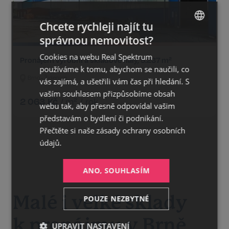
Chcete rychleji najít tu
správnou nemovitost?
CZECH
Cookies na webu Real Spektrum
GERMAN
Pronájem výrobní a skladové haly, 5.237 m²
používáme k tomu, abychom se naučili, co
ENGLISH
Brno - Židenice
vás zajímá, a ušetřili vám čas při hledání. S
vaším souhlasem přizpůsobíme obsah
2 063
Kč
/
m²
/
rok
webu tak, aby přesně odpovídal vašim
představám o bydlení či podnikání.
Přečtěte si naše
zásady ochrany osobních
údajů.
ANO, SOUHLASÍM
Malé i velké sklady
POUZE NEZBYTNÉ
k pronájmu v Brně
UPRAVIT NASTAVENÍ