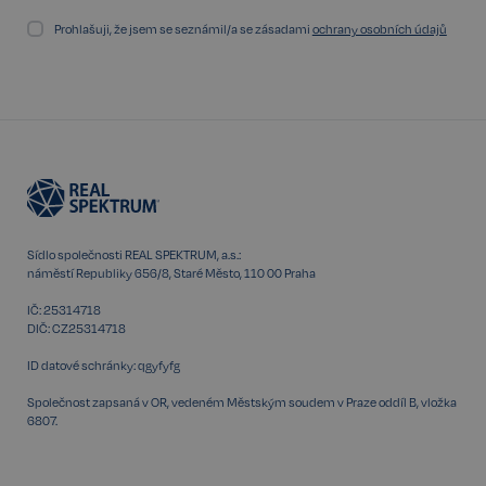
Prohlašuji, že jsem se seznámil/a se zásadami
ochrany osobních údajů
VISITOR_PRIVACY_METADATA
5 měsíců
YouTube
4 týdny
.youtube.com
Sídlo společnosti REAL SPEKTRUM, a.s.:
náměstí Republiky 656/8, Staré Město, 110 00 Praha
IČ: 25314718
DIČ: CZ25314718
ID datové schránky: qgyfyfg
Společnost zapsaná v OR, vedeném Městským soudem v Praze oddíl B, vložka
6807.