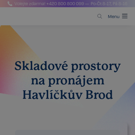
Volejte zdarma!
+420 800 800 099
— Po-Čt 8-17, Pá 8-16
Menu
Skladové prostory
na pronájem
Havlíčkův Brod