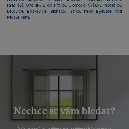
Hradiště
,
Uherský Brod
,
Přerov
,
Olomouc
,
Vyškov
,
Prostějov
,
Letovice
,
Boskovice
,
Blansko
,
Tišnov
nebo
Bystřice nad
Perštejnem
.
Nechce se vám hledat?
Pošlete poptávku, najdeme vám nejvhodnější nemovitost