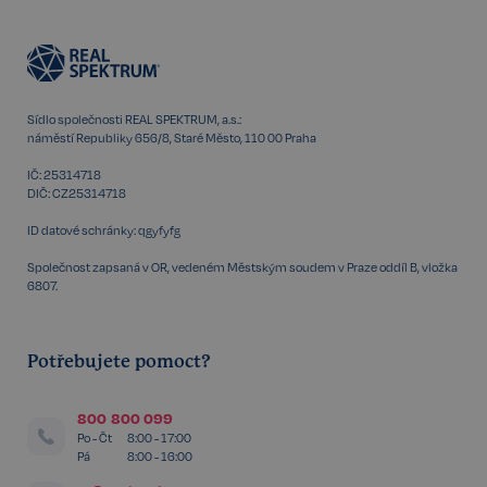
Funkční
Nezařazené
soubory
Sídlo společnosti REAL SPEKTRUM, a.s.:
náměstí Republiky 656/8, Staré Město, 110 00 Praha
IČ: 25314718
DIČ: CZ25314718
Nezbytné
Výkonnostní
Cílení
ID datové schránky: qgyfyfg
Funkční
Nezařazené soubory
Společnost zapsaná v OR, vedeném Městským soudem v Praze oddíl B, vložka
6807.
Kategorie Nezbytné umožňuje základní funkce
webových stránek, jako je přihlášení uživatele a
správa účtu. Bez této kategorie nelze webové
stránky řádně používat. Tato kategorie je vždy
Potřebujete pomoct?
povolena a zahrnuje také uložení, která jsou
nezbytná pro zajištění bezpečného provozu našich
služeb.
800 800 099
Poskytovatel /
Po - Čt
8:00 - 17:00
Název
Vyprší
Doména
Pá
8:00 - 16:00
_GRECAPTCHA
5 měsíců
Google LLC