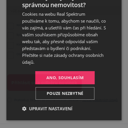
správnou nemovitost?
CZECH
Cookies na webu Real Spektrum
GERMAN
používáme k tomu, abychom se naučili, co
ENGLISH
Komerční nemovitosti
vás zajímá, a ušetřili vám čas při hledání. S
vaším souhlasem přizpůsobíme obsah
Byty, domy a rekreační objekty
webu tak, aby přesně odpovídal vašim
Kanceláře
představám o bydlení či podnikání.
Přečtěte si naše
zásady ochrany osobních
Obchodní prostory
údajů.
ANO, SOUHLASÍM
POUZE NEZBYTNÉ
Prohlašuji, že jsem se seznámil/a se zásadami
ochrany osobních údajů
UPRAVIT NASTAVENÍ
Nezbytné
Výkonnostní
Cílení