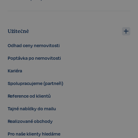
sp_landing
1 den
Spotify Inc.
.spotify.com
Užitečné
Odhad ceny nemovitosti
Poptávka po nemovitosti
Kariéra
FPGSID
29 minut
Google
57 sekund
.realspektrum.cz
Spolupracujeme (partneři)
Reference od klientů
Tajné nabídky do mailu
PHPSESSID
Zavřením
PHP.net
prohlížeče
www.realspektrum.cz
Realizované obchody
Pro naše klienty hledáme