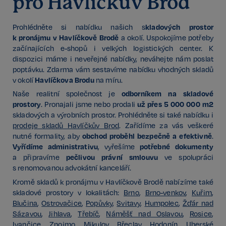
pro Havlíčkův Brod
kladových prostor
Prohlédněte si nabídku našich s
k pronájmu v Havlíčkově Brodě
a okolí. Uspokojíme potřeby
začínajících e-shopů i velkých logistických center. K
dispozici máme i neveřejné nabídky, neváhejte nám poslat
poptávku. Zdarma vám sestavíme nabídku vhodných skladů
Havlíčkova Brodu
v okolí
na míru.
odborníkem na skladové
Naše realitní společnost je
prostory
už přes 5 000 000 m2
. Pronajali jsme nebo prodali
skladových a výrobních prostor. Prohlédněte si také nabídku i
prodeje skladů Havlíčkův Brod
. Zařídíme za vás veškeré
obchod proběhl bezpečně a efektivně
nutné formality, aby
.
Vyřídíme administrativu
potřebné dokumenty
, vyřešíme
pečlivou právní smlouvu
a připravíme
ve spolupráci
s renomovanou advokátní kanceláří.
Kromě skladů k pronájmu v Havlíčkově Brodě nabízíme také
skladové prostory v lokalitách:
Brno
,
Brno-venkov
,
Kuřim
,
Blučina
,
Ostrovačice
,
Popůvky
,
Svitavy
,
Humpolec
,
Žďár nad
Sázavou
,
Jihlava
,
Třebíč
,
Náměšť nad Oslavou
,
Rosice
,
Ivančice
,
Znojmo
,
Mikulov
,
Břeclav
,
Hodonín
,
Uherské