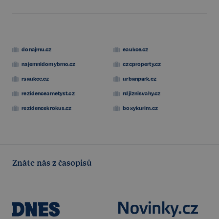
donajmu.cz
eaukce.cz
najemnidomybrno.cz
czcproperty.cz
rsaukce.cz
urbanpark.cz
rezidenceametyst.cz
rdjiznisvahy.cz
rezidencekrokus.cz
boxykurim.cz
udid
.realspektrum.cz
4 týdny 2
dny
Znáte nás z časopisů