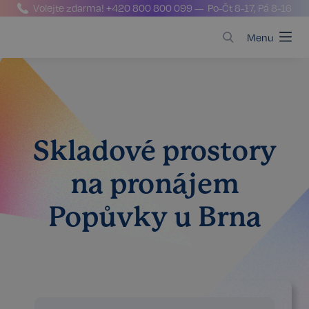
Volejte zdarma!
+420 800 800 099
— Po-Čt 8-17, Pá 8-16
Menu
Skladové prostory
na pronájem
Popůvky u Brna