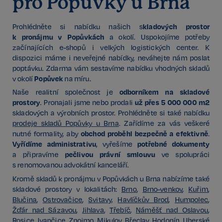
pro Popůvky u Brna
kladových prostor
Prohlédněte si nabídku našich s
k pronájmu v Popůvkách
a okolí. Uspokojíme potřeby
začínajících e-shopů i velkých logistických center. K
dispozici máme i neveřejné nabídky, neváhejte nám poslat
poptávku. Zdarma vám sestavíme nabídku vhodných skladů
Popůvek
v okolí
na míru.
odborníkem na skladové
Naše realitní společnost je
prostory
už přes 5 000 000 m2
. Pronajali jsme nebo prodali
skladových a výrobních prostor. Prohlédněte si také nabídku
prodeje skladů Popůvky u Brna
. Zařídíme za vás veškeré
obchod proběhl bezpečně a efektivně
nutné formality, aby
.
Vyřídíme administrativu
potřebné dokumenty
, vyřešíme
pečlivou právní smlouvu
a připravíme
ve spolupráci
s renomovanou advokátní kanceláří.
Kromě skladů k pronájmu v Popůvkách u Brna nabízíme také
skladové prostory v lokalitách:
Brno
,
Brno-venkov
,
Kuřim
,
Blučina
,
Ostrovačice
,
Svitavy
,
Havlíčkův Brod
,
Humpolec
,
Žďár nad Sázavou
,
Jihlava
,
Třebíč
,
Náměšť nad Oslavou
,
Rosice
,
Ivančice
,
Znojmo
,
Mikulov
,
Břeclav
,
Hodonín
,
Uherské