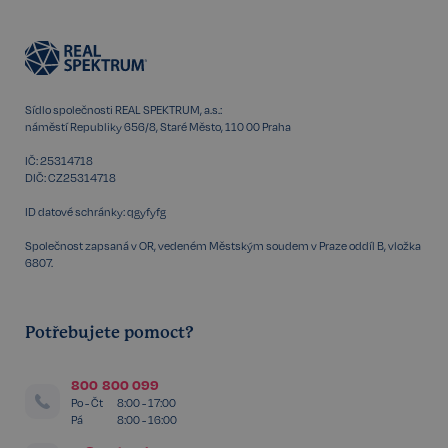
Funkční
Nezařazené
soubory
Sídlo společnosti REAL SPEKTRUM, a.s.:
náměstí Republiky 656/8, Staré Město, 110 00 Praha
IČ: 25314718
DIČ: CZ25314718
Nezbytné
Výkonnostní
Cílení
ID datové schránky: qgyfyfg
Funkční
Nezařazené soubory
Společnost zapsaná v OR, vedeném Městským soudem v Praze oddíl B, vložka
6807.
Kategorie Nezbytné umožňuje základní funkce
webových stránek, jako je přihlášení uživatele a
správa účtu. Bez této kategorie nelze webové
stránky řádně používat. Tato kategorie je vždy
Potřebujete pomoct?
povolena a zahrnuje také uložení, která jsou
nezbytná pro zajištění bezpečného provozu našich
služeb.
800 800 099
Poskytovatel /
Po - Čt
8:00 - 17:00
Název
Vyprší
Doména
Pá
8:00 - 16:00
_GRECAPTCHA
5 měsíců
Google LLC