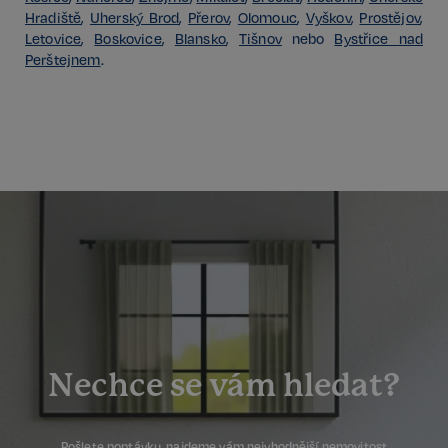
Hradiště
,
Uherský Brod
,
Přerov
,
Olomouc
,
Vyškov
,
Prostějov
,
Letovice
,
Boskovice
,
Blansko
,
Tišnov
nebo
Bystřice nad
Perštejnem
.
Nechce se vám hledat?
Pošlete poptávku, najdeme vám nejvhodnější nemovitost