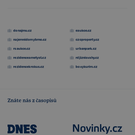
donajmu.cz
eaukce.cz
najemnidomybrno.cz
czcproperty.cz
rsaukce.cz
urbanpark.cz
rezidenceametyst.cz
rdjiznisvahy.cz
rezidencekrokus.cz
boxykurim.cz
udid
.realspektrum.cz
4 týdny 2
dny
Znáte nás z časopisů