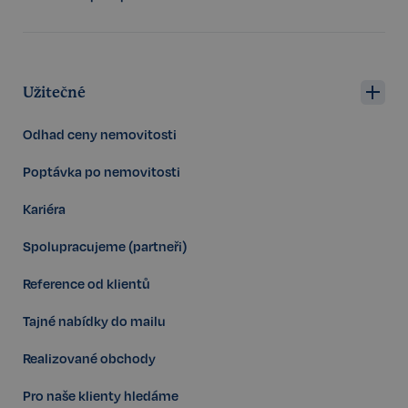
sp_landing
1 den
Spotify Inc.
.spotify.com
Užitečné
Odhad ceny nemovitosti
Poptávka po nemovitosti
Kariéra
FPGSID
29 minut
Google
57 sekund
.realspektrum.cz
Spolupracujeme (partneři)
Reference od klientů
Tajné nabídky do mailu
PHPSESSID
Zavřením
PHP.net
prohlížeče
www.realspektrum.cz
Realizované obchody
Pro naše klienty hledáme