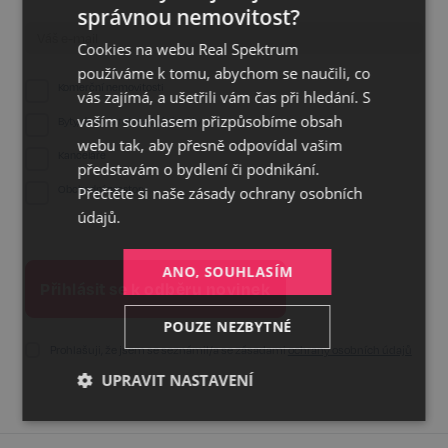
správnou nemovitost?
CZECH
Cookies na webu Real Spektrum
GERMAN
používáme k tomu, abychom se naučili, co
ENGLISH
Komerční nemovitosti
vás zajímá, a ušetřili vám čas při hledání. S
vaším souhlasem přizpůsobíme obsah
Byty, domy a rekreační objekty
webu tak, aby přesně odpovídal vašim
Kanceláře
představám o bydlení či podnikání.
Přečtěte si naše
zásady ochrany osobních
Obchodní prostory
údajů.
ANO, SOUHLASÍM
POUZE NEZBYTNÉ
Prohlašuji, že jsem se seznámil/a se zásadami
ochrany osobních údajů
UPRAVIT NASTAVENÍ
Nezbytné
Výkonnostní
Cílení