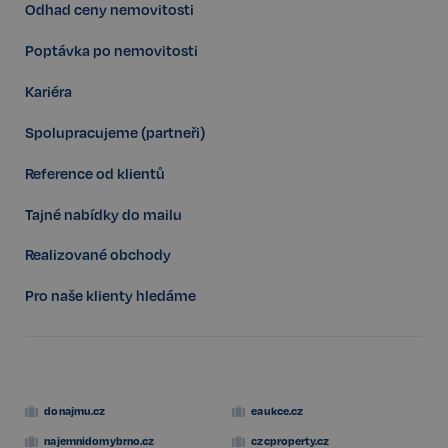
Odhad ceny nemovitosti
sp_landing
1 den
Spotify Inc.
.spotify.com
Poptávka po nemovitosti
Kariéra
Spolupracujeme (partneři)
FPGSID
29 minut
Google
Reference od klientů
57 sekund
.realspektrum.cz
Tajné nabídky do mailu
Realizované obchody
Pro naše klienty hledáme
PHPSESSID
Zavřením
PHP.net
prohlížeče
www.realspektrum.cz
donajmu.cz
eaukce.cz
najemnidomybrno.cz
czcproperty.cz