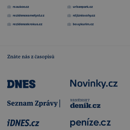
rsaukce.cz
urbanpark.cz
rezidenceametyst.cz
rdjiznisvahy.cz
rezidencekrokus.cz
boxykurim.cz
Znáte nás z časopisů
udid
.realspektrum.cz
4 týdny 2
dny
VISITOR_PRIVACY_METADATA
5 měsíců
YouTube
4 týdny
.youtube.com