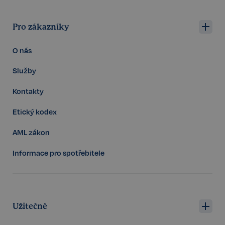
Pro zákazníky
Google
CookieScriptConsent
6 měsíců
CookieScript
Privacy Policy
.realspektrum.cz
O nás
Služby
Kontakty
Etický kodex
AML zákon
Informace pro spotřebitele
sp_t
11 měsíců
Spotify Inc.
4 týdny
.spotify.com
Užitečné