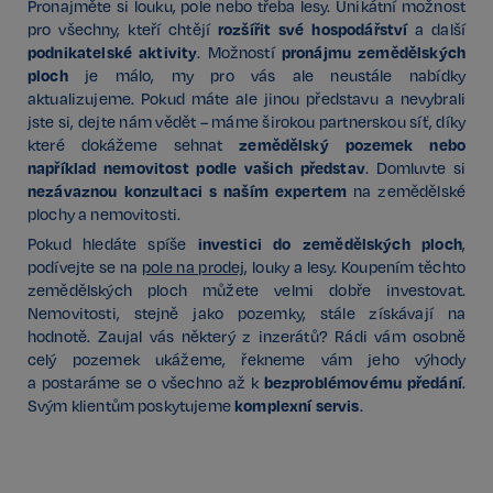
Pronajměte si louku, pole nebo třeba lesy. Unikátní možnost
rozšířit své hospodářství
pro všechny, kteří chtějí
a další
podnikatelské aktivity
pronájmu zemědělských
. Možností
ploch
je málo, my pro vás ale neustále nabídky
aktualizujeme. Pokud máte ale jinou představu a nevybrali
jste si, dejte nám vědět – máme širokou partnerskou síť, díky
zemědělský pozemek nebo
které dokážeme sehnat
například nemovitost podle vašich představ
. Domluvte si
nezávaznou konzultaci s naším expertem
na zemědělské
plochy a nemovitosti.
investici do zemědělských ploch
Pokud hledáte spíše
,
podívejte se na
pole na prodej
, louky a lesy. Koupením těchto
zemědělských ploch můžete velmi dobře investovat.
Nemovitosti, stejně jako pozemky, stále získávají na
hodnotě. Zaujal vás některý z inzerátů? Rádi vám osobně
celý pozemek ukážeme, řekneme vám jeho výhody
bezproblémovému předání
a postaráme se o všechno až k
.
komplexní servis
Svým klientům poskytujeme
.