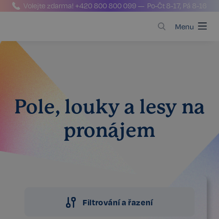
Volejte zdarma!
+420 800 800 099
— Po-Čt 8-17, Pá 8-16
Menu
Pole, louky a lesy na
pronájem
Filtrování a řazení