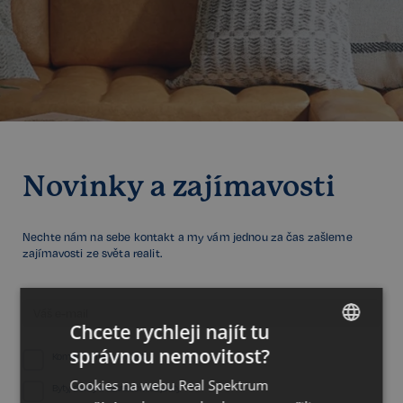
Novinky a zajímavosti
Nechte nám na sebe kontakt a my vám jednou za čas zašleme
zajímavosti ze světa realit.
Chcete rychleji najít tu
správnou nemovitost?
Komerční nemovitosti
CZECH
Cookies na webu Real Spektrum
GERMAN
Byty, domy a rekreační objekty