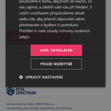
používáme k tomu, abychom se naučili, co
ENGLISH
Kanceláře
vás zajímá, a ušetřili vám čas při hledání. S
vaším souhlasem přizpůsobíme obsah
Obchodní prostory
webu tak, aby přesně odpovídal vašim
představám o bydlení či podnikání.
Přečtěte si naše
zásady ochrany osobních
údajů.
ANO, SOUHLASÍM
Prohlašuji, že jsem se seznámil/a se zásadami
ochrany osobních údajů
POUZE NEZBYTNÉ
UPRAVIT NASTAVENÍ
Nezbytné
Výkonnostní
Cílení
Sídlo společnosti REAL SPEKTRUM, a.s.:
Funkční
Nezařazené
náměstí Republiky 656/8, Staré Město, 110 00 Praha