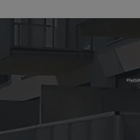
Kategorie Nezbytné um
nelze webové stránky 
bezpečného provozu 
Název
Přečtět
_GRECAPTCHA
CookieScriptConse
sp_t