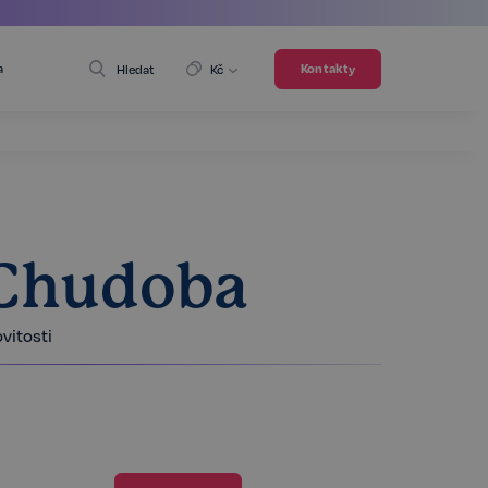
a
Kontakty
Hledat
Kč
 Chudoba
vitosti