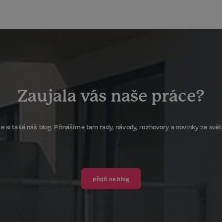
Nezbytné
Výkonnostní
Cílení
Funkční
Nezařazené soubory
ožňuje základní funkce webových stránek, jako je přihlášení uživatele a správa účtu. 
Zaujala vás naše práce?
řádně používat. Tato kategorie je vždy povolena a zahrnuje také uložení, která jsou ne
našich služeb.
Poskytovatel /
Vyprší
Popis
Doména
e si také náš blog. Přinášíme tam rady, návody, rozhovory a novinky ze světa
5 měsíců
Google reCAPTCHA nastaví při spuš
Google LLC
3 týdny
soubor cookie (_GRECAPTCHA) za ú
www.google.com
analýzy rizik.
nt
6 měsíců
Tento soubor cookie používá služba
CookieScript
k zapamatování předvoleb souhlasu
.realspektrum.cz
přejít na blog
návštěvníků. Je nutné, aby banner 
Script.com fungoval správně.
11 měsíců
Vyžadováno k zajištění funkčnosti 
Spotify Inc.
Google Privacy Policy
4 týdny
pluginu Spotify. To nemá za násled
.spotify.com
napříč weby.