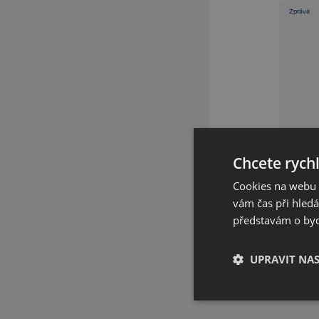
Zpráva
Chcete rychl
Souh
Cookies na webu R
vám čas při hled
představám o bydl
UPRAVIT NA
Nezbytné