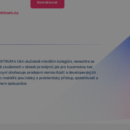
Kontaktovat
ektrum.cz
PEKTRUM k těm služebně mladším kolegům, nenechte se
é zkušenosti v oblasti pronájmů jak pro tuzemskou tak
ti nyní obohacuje prodejem nemovitostí a developerských
 makléře jsou lidský a proklientský přístup, spolehlivost a
ěhem spolupráce.