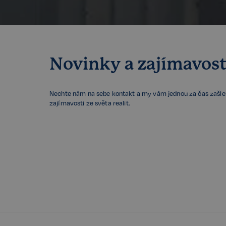
sp_landing
FPGSID
Novinky a zajímavost
PHPSESSID
Nechte nám na sebe kontakt a my vám jednou za čas zašl
zajímavosti ze světa realit.
udid
VISITOR_PRIVACY_
Storage declaratio
Název