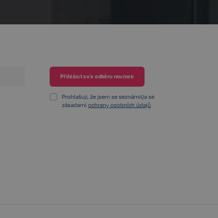
integrovaného
ek žádné funkce
chování stavu
 na stránky.
ženými na jazyce
or používaný k
elů. Obvykle se
, jeho použití
 ale dobrým
 stavu uživatele
Prohlašuji, že jsem se seznámil/a se
zásadami
ochrany osobních údajů
identifikaci
é stránce, aby
telskou zkušenost.
ání souhlasu
h interakci s webem.
těvníka s různými
 nastavením, které
v budoucích sezeních
Popis