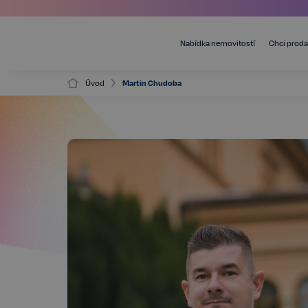
Nabídka nemovitostí
Chci proda
Úvod
Martin Chudoba