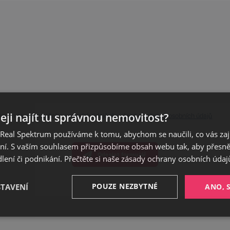
eji najít tu správnou nemovitost?
lasím se zpracováním osobních údajů dle
zásad o ochraně osobních údajů
eal Spektrum používáme k tomu, abychom se naučili, co vás zajím
ání. S vaším souhlasem přizpůsobíme obsah webu tak, aby přesn
Odeslat formulář
ení či podnikání. Přečtěte si naše
zásady ochrany osobních údaj
POUZE NEZBYTNÉ
STAVENÍ
ANO, 
Výkonnostní
Cílení
Funkční