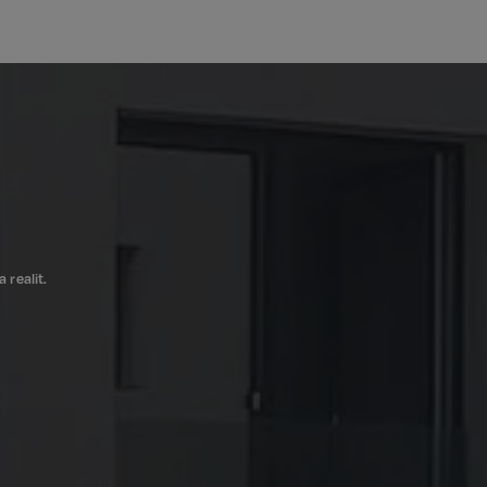
Bez této kategorie
zbytná pro zajištění
 realit.
tění potřebný
čelem provedení
 Cookie-Script.com
 se soubory cookie
cookie Cookie-
integrovaného
ek žádné funkce