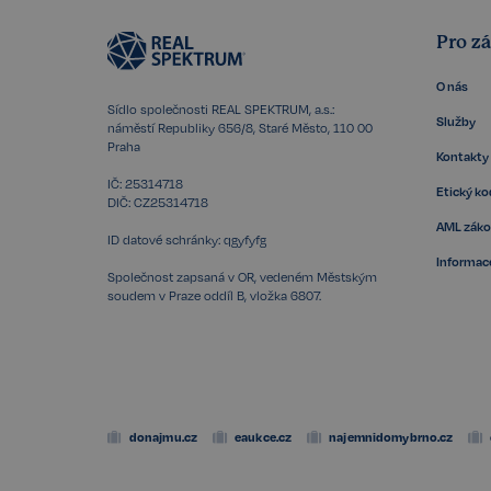
szn:idnts:cch
_cltk
Pro z
_gcl_ls
O nás
sid
Sídlo společnosti REAL SPEKTRUM, a.s.:
Služby
náměstí Republiky 656/8, Staré Město, 110 00
snowplowOutQueue_
Praha
Kontakty
snowplowOutQueue_
IČ: 25314718
Etický k
ssupp_0bf04d43d18
DIČ: CZ25314718
AML zák
ID datové schránky: qgyfyfg
Informace
Společnost zapsaná v OR, vedeném Městským
Název
Název
soudem v Praze oddíl B, vložka 6807.
rsb__cz[18266]
Poskyto
Název
CLID
Domén
rsb__cz[16607]
presence
Meta P
rsb__cz[16488]
Inc.
.faceb
MR
rsb__cz[18350]
xs
Meta P
donajmu.cz
eaukce.cz
najemnidomybrno.cz
rsb__cz[18448]
Inc.
.faceb
rsb__cz[17699]
ANONCHK