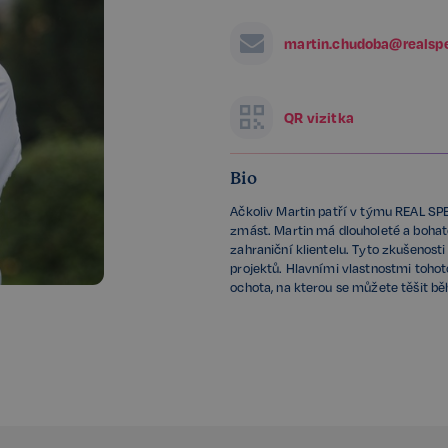
martin.chudoba@realsp
QR vizitka
Bio
Ačkoliv Martin patří v týmu REAL S
zmást. Martin má dlouholeté a bohat
zahraniční klientelu. Tyto zkušenos
projektů. Hlavními vlastnostmi tohoto
ochota, na kterou se můžete těšit b