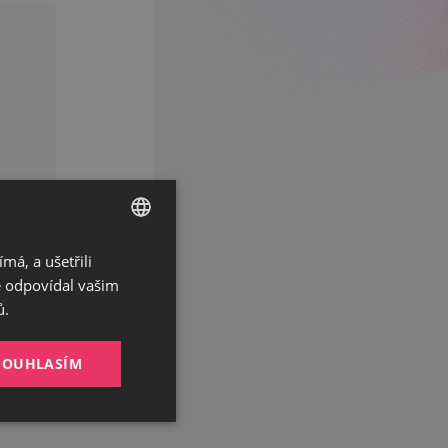
á, a ušetřili
CZECH
ě odpovídal vašim
GERMAN
ů.
ENGLISH
SOUHLASÍM
Nezařazené
soubory