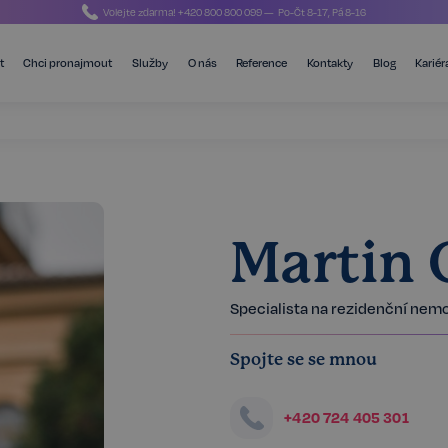
Volejte zdarma!
+420 800 800 099
— Po-Čt 8-17, Pá 8-16
t
Chci pronajmout
Služby
O nás
Reference
Kontakty
Blog
Kariér
Martin
Specialista na rezidenční nemo
Spojte se se mnou
+420 724 405 301