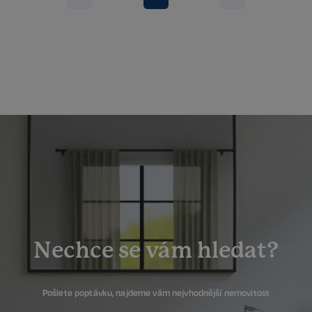
sp_t
11 měsíců
Spotify Inc.
4 týdny
.spotify.com
sp_landing
1 den
Spotify Inc.
.spotify.com
Nechce se vám hledat?
Pošlete poptávku, najdeme vám nejvhodnější nemovitost