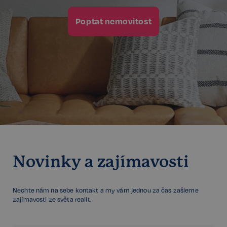
FPGSID
29 minut
Google
57 sekund
.realspektrum.cz
Poptat nemovitost
PHPSESSID
Zavřením
PHP.net
prohlížeče
www.realspektrum.cz
Novinky a zajímavosti
Nechte nám na sebe kontakt a my vám jednou za čas zašleme
zajímavosti ze světa realit.