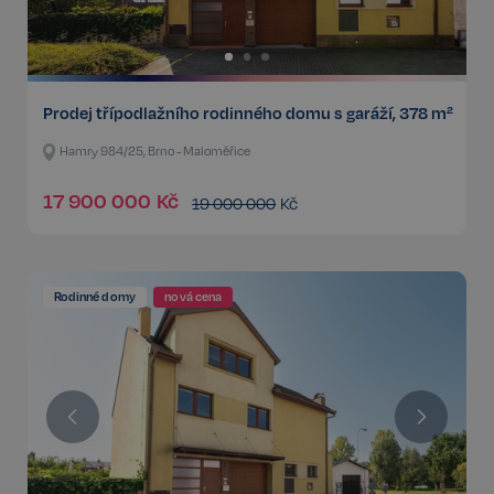
Prodej třípodlažního rodinného domu s garáží, 378 m²
Hamry 984/25, Brno - Maloměřice
17 900 000
Kč
19 000 000
Kč
Rodinné domy
nová cena