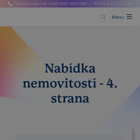
Volejte zdarma!
+420 800 800 099
— Po-Čt 8-17, Pá 8-16
Menu
Nabídka
nemovitostí - 4.
strana