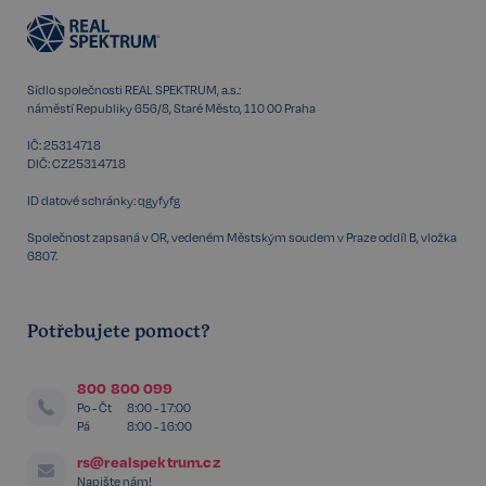
Sídlo společnosti REAL SPEKTRUM, a.s.:
náměstí Republiky 656/8, Staré Město, 110 00 Praha
IČ: 25314718
DIČ: CZ25314718
Storage declaration
ID datové schránky: qgyfyfg
Storage
Společnost zapsaná v OR, vedeném Městským soudem v Praze oddíl B, vložka
Název
P
type
6807.
szn:idnts:cch
Místní
úložiště
_cltk
Úložiště
Potřebujete pomoct?
relace
_gcl_ls
Místní
800 800 099
úložiště
Po - Čt
8:00 - 17:00
sid
Místní
Pá
8:00 - 16:00
úložiště
rs@realspektrum.cz
snowplowOutQueue_ecotrack_cf_get.expires
Místní
úložiště
Napište nám!