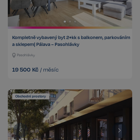
Kompletně vybavený byt 2+kk s balkonem, parkováním
a sklepem| Pálava – Pasohlávky
Pasohlávky
19 500
Kč
/
měsíc
Obchodní prostory