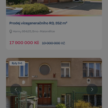
Prodej vícegeneračního RD, 352 m²
Hamry 984/25, Brno - Maloměřice
17 900 000
Kč
19 000 000
Kč
Byty 3+1