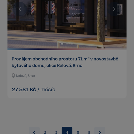
Kategorie Nezbytné umožňuje základní funkce
webových stránek, jako je přihlášení uživatele a
správa účtu. Bez této kategorie nelze webové
stránky řádně používat. Tato kategorie je vždy
povolena a zahrnuje také uložení, která jsou
nezbytná pro zajištění bezpečného provozu našich
služeb.
Poskytovatel /
Název
Vyprší
Doména
Pronájem obchodního prostoru 71 m² v novostavbě
_GRECAPTCHA
5 měsíců
Google LLC
bytového domu, ulice Kalová, Brno
3 týdny
www.google.com
Kalová, Brno
27 581
Kč
/
měsíc
Google
CookieScriptConsent
6 měsíců
CookieScript
Privacy Policy
.realspektrum.cz
2
3
4
5
6