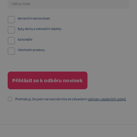
udid
.realspektrum.cz
4 týdny 2
Komerční nemovitosti
dny
Byty, domy a rekreační objekty
Kanceláře
Obchodní prostory
VISITOR_PRIVACY_METADATA
5 měsíců
YouTube
4 týdny
.youtube.com
Prohlašuji, že jsem se seznámil/a se zásadami
ochrany osobních údajů