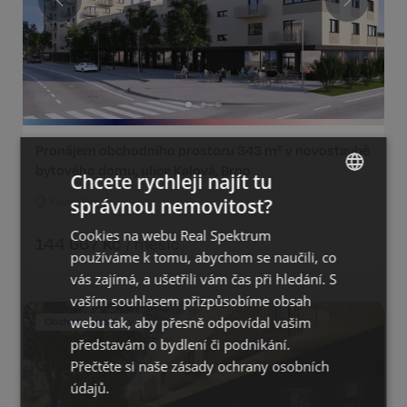
Pronájem obchodního prostoru 343 m² v novostavbě
bytového domu, ulice Kalová, Brno
Chcete rychleji najít tu
správnou nemovitost?
Kalová, Brno
CZECH
Cookies na webu Real Spektrum
144 667
Kč
GERMAN
/
měsíc
používáme k tomu, abychom se naučili, co
ENGLISH
vás zajímá, a ušetřili vám čas při hledání. S
vaším souhlasem přizpůsobíme obsah
webu tak, aby přesně odpovídal vašim
Obchodní prostory
představám o bydlení či podnikání.
Přečtěte si naše
zásady ochrany osobních
údajů.