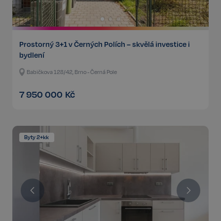
Prostorný 3+1 v Černých Polích – skvělá investice i
bydlení
Babičkova 128/42, Brno - Černá Pole
7 950 000
Kč
Byty 2+kk