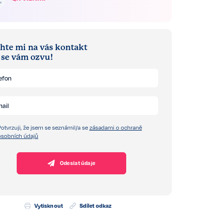
hte mi na vás kontakt
á se vám ozvu!
Potvrzuji, že jsem se seznámil/a se
zásadami o ochraně
osobních údajů
Odeslat údaje
Vytisknout
Sdílet odkaz