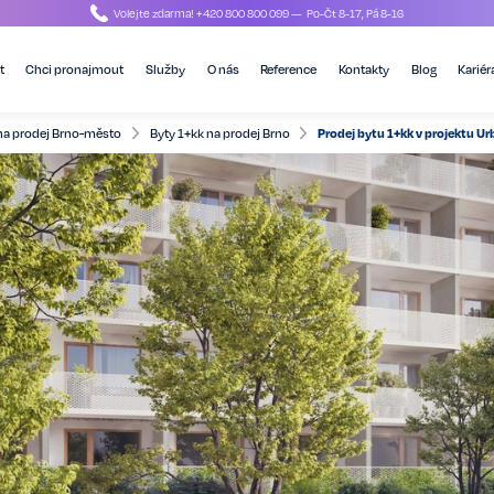
Volejte zdarma!
+420 800 800 099
— Po-Čt 8-17, Pá 8-16
t
Chci pronajmout
Služby
O nás
Reference
Kontakty
Blog
Kariér
na prodej Brno-město
Byty 1+kk na prodej Brno
Prodej bytu 1+kk v projektu U