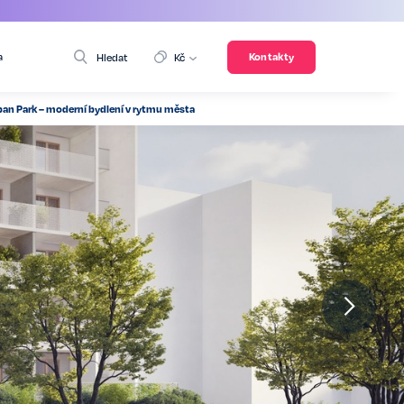
a
Kontakty
Hledat
Kč
rban Park – moderní bydlení v rytmu města