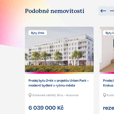
Podobné nemovitosti
Byty 2+kk
Byty 
Prodej bytu 2+kk v projektu Urban Park –
Prodej 
moderní bydlení v rytmu města
Krokus
Svitavské nábřeží, Brno - Husovice
Kuldo
6 039 000
Kč
rez