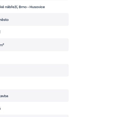
ské nábřeží, Brno - Husovice
město
í
 m²
tavba
á