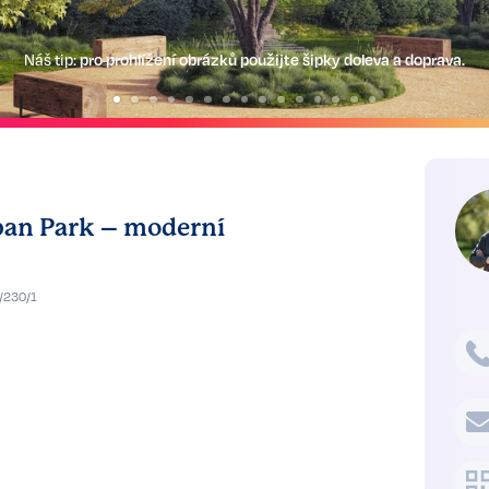
Náš tip:
pro prohlížení obrázků použijte šipky doleva a doprava.
ban Park – moderní
/230/1