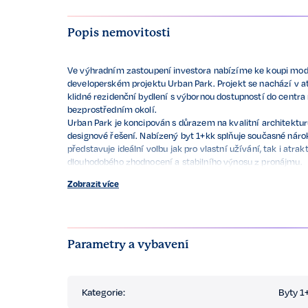
Popis nemovitosti
Ve výhradním zastoupení investora nabízíme ke koupi mod
developerském projektu Urban Park. Projekt se nachází v at
klidné rezidenční bydlení s výbornou dostupností do centr
bezprostředním okolí.
Urban Park je koncipován s důrazem na kvalitní architektu
designové řešení. Nabízený byt 1+kk splňuje současné náro
představuje ideální volbu jak pro vlastní užívání, tak i atrak
dlouhodobého zhodnocení a stabilního výnosu z pronájmu.
Objevte moderní bydlení v perspektivní části Brna. Podrob
Zobrazit více
oficiálních stránkách Urban Park.
Parametry a vybavení
Kategorie:
Byty 1