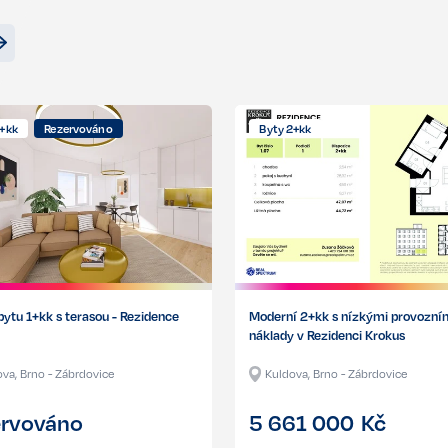
1+kk
Rezervováno
Byty 2+kk
bytu 1+kk s terasou - Rezidence
Moderní 2+kk s nízkými provozní
náklady v Rezidenci Krokus
va, Brno - Zábrdovice
Kuldova, Brno - Zábrdovice
ervováno
5 661 000
Kč