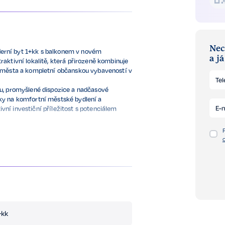
Nec
erní byt 1+kk s balkonem v novém
a j
raktivní lokalitě, která přirozeně kombinuje
a města a kompletní občanskou vybaveností v
ru, promyšlené dispozice a nadčasové
ky na komfortní městské bydlení a
tivní investiční příležitost s potenciálem
né informace o projektu naleznete na
+kk