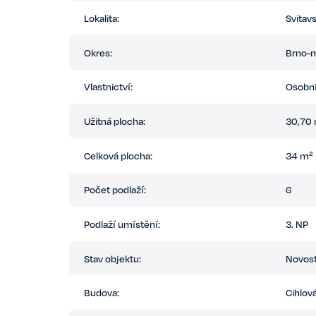
Lokalita:
Svitav
Okres:
Brno-
Vlastnictví:
Osobn
Užitná plocha:
30,70
Celková plocha:
34 m²
Počet podlaží:
6
Podlaží umístění:
3. NP
Stav objektu:
Novos
Budova:
Cihlov