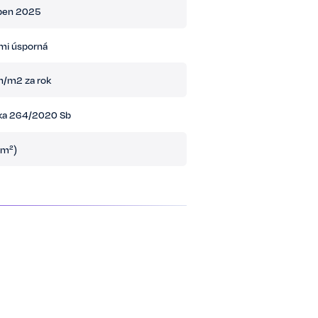
ben 2025
lmi úsporná
/m2 za rok
ka 264/2020 Sb
 m²)