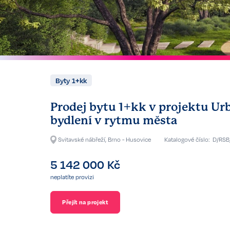
Byty 1+kk
Prodej bytu 1+kk v projektu Ur
bydlení v rytmu města
Svitavské nábřeží, Brno - Husovice
Katalogové číslo:
D/RSB
5 142 000
Kč
neplatíte provizi
Přejít na projekt