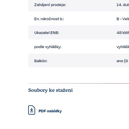
Zahájení prodeje:
14. du
En. náročnost b.:
B - Ve
Ukazatel ENB:
48 kWh
podle vyhlášky:
vyhláš
Balkón:
ano (6
Soubory ke stažení
PDF nabídky