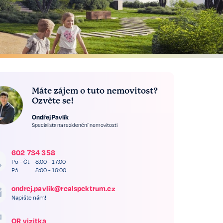
Máte zájem o tuto nemovitost?
Ozvěte se!
Ondřej Pavlík
Specialista na rezidenční nemovitosti
602 734 358
Po - Čt
8:00 - 17:00
Pá
8:00 - 16:00
ondrej.pavlik@realspektrum.cz
Napište nám!
QR vizitka