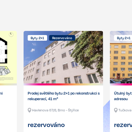
Byty 2+1
Rezervováno
Byty 2+1
mi
Prodej světlého bytu 2+1 po rekonstrukci s
Útulný byt
rekuperací, 41 m²
adresou
Havlenova 67/8, Brno - Štýřice
Tučkova 
rezervováno
rezer