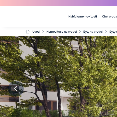
Nabídka nemovitostí
Chci proda
Úvod
Nemovitosti na prodej
Byty na prodej
Byty 