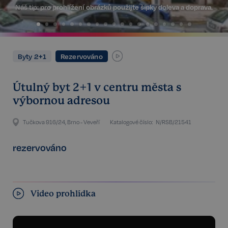
Náš tip:
pro prohlížení obrázků použijte šipky doleva a doprava.
Byty 2+1
Rezervováno
Útulný byt 2+1 v centru města s
výbornou adresou
Tučkova 916/24, Brno - Veveří
Katalogové číslo:
N/RSB/21541
rezervováno
Video prohlídka