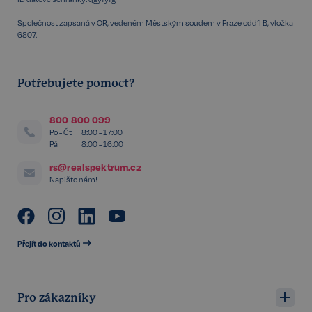
Společnost zapsaná v OR, vedeném Městským soudem v Praze oddíl B, vložka
6807.
Potřebujete pomoct?
800 800 099
Po - Čt
8:00 - 17:00
Pá
8:00 - 16:00
rs@realspektrum.cz
Napište nám!
Storage declaration
Storage
Přejít do kontaktů
Název
P
type
szn:idnts:cch
Místní
úložiště
Pro zákazníky
_cltk
Úložiště
relace