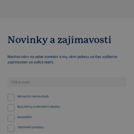
Novinky a zajímavosti
FPGSID
29 minut
Google
57 sekund
.realspektrum.cz
Nechte nám na sebe kontakt a my vám jednou za čas zašleme
zajímavosti ze světa realit.
PHPSESSID
Zavřením
PHP.net
prohlížeče
www.realspektrum.cz
Komerční nemovitosti
Byty, domy a rekreační objekty
Kanceláře
Obchodní prostory