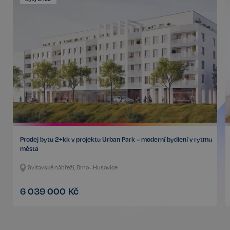
Google
CookieScriptConsent
6 měsíců
CookieScript
Privacy Policy
.realspektrum.cz
Prodej bytu 2+kk v projektu Urban Park – moderní bydlení v rytmu
sp_t
11 měsíců
Spotify Inc.
4 týdny
.spotify.com
města
Svitavské nábřeží, Brno - Husovice
6 039 000
Kč
sp_landing
1 den
Spotify Inc.
.spotify.com