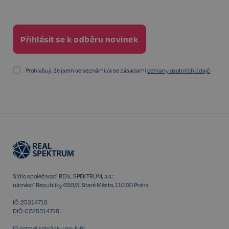
Prohlašuji, že jsem se seznámil/a se zásadami
ochrany osobních údajů
udid
.realspektrum.cz
4 týdny 2
dny
Sídlo společnosti REAL SPEKTRUM, a.s.:
náměstí Republiky 656/8, Staré Město, 110 00 Praha
VISITOR_PRIVACY_METADATA
5 měsíců
YouTube
IČ: 25314718
4 týdny
.youtube.com
DIČ: CZ25314718
ID datové schránky: qgyfyfg