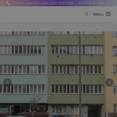
Volejte zdarma!
+420 800 800 099
— Po-Čt 8-17, Pá 8-16
Menu