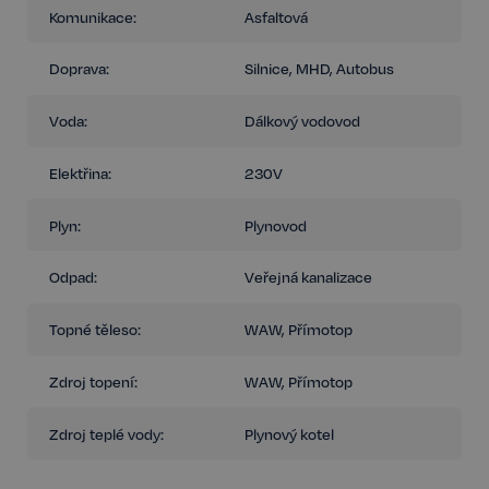
Komunikace:
Asfaltová
Doprava:
Silnice, MHD, Autobus
Voda:
Dálkový vodovod
Elektřina:
230V
Plyn:
Plynovod
Odpad:
Veřejná kanalizace
Topné těleso:
WAW, Přímotop
Zdroj topení:
WAW, Přímotop
Zdroj teplé vody:
Plynový kotel