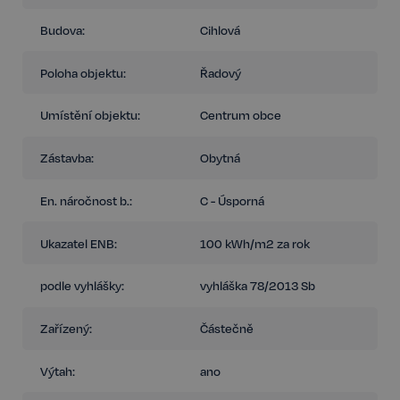
Budova:
Cihlová
Poloha objektu:
Řadový
Umístění objektu:
Centrum obce
Zástavba:
Obytná
En. náročnost b.:
C - Úsporná
Ukazatel ENB:
100 kWh/m2 za rok
podle vyhlášky:
vyhláška 78/2013 Sb
Zařízený:
Částečně
Výtah:
ano