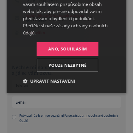
Po - Čt
8:00 - 17:00
vaším souhlasem přizpůsobíme obsah
Pá
8:00 - 16:00
webu tak, aby přesně odpovídal vašim
radek.hilser@realspektrum.cz
představám o bydlení či podnikání.
Napište nám!
Přečtěte si naše
zásady ochrany osobních
údajů.
QR vizitka
ANO, SOUHLASÍM
POUZE NEZBYTNÉ
Nechte mi na vás kontakt
a já se vám ozvu!
UPRAVIT NASTAVENÍ
Nezbytné
Výkonnostní
Cílení
Potvrzuji, že jsem se seznámil/a se
zásadami o ochraně osobních
Funkční
Nezařazené
údajů
soubory