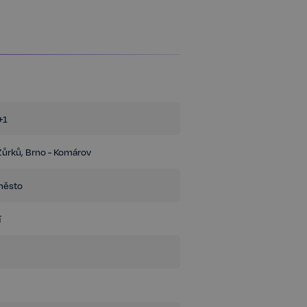
ostatné WC 1 m². Součástí bytu je také
é investice. Cihlový dům poskytuje lepší
alkon orientovaný na západ nabízí dostatek
axaci. Velkou výhodou je také dobré
oprav je v plusových hodnotách, což přináší
+1
ostí do centra Brna a kompletní občanskou
ní napojení a postupně se rozvíjí, což z ní
.
 Žůrků, Brno - Komárov
k dispozici ihned. Kupující nehradí provizi
město
í