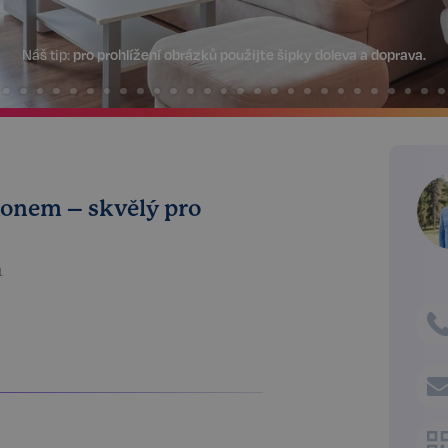
Náš tip:
pro prohlížení obrázků použijte šipky doleva a doprava.
lkonem – skvělý pro
1