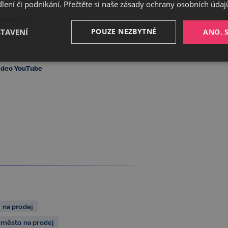
ení či podnikání. Přečtěte si naše
zásady ochrany osobních údaj
POUZE NEZBYTNÉ
STAVENÍ
ANO, 
Výkonnostní
Cílení
Funkční
ideo YouTube
Nezbytné
Výkonnostní
Cílení
Funkční
Nezařazené soubory
ožňuje základní funkce webových stránek, jako je přihlášení uživatele a správa účtu. 
řádně používat. Tato kategorie je vždy povolena a zahrnuje také uložení, která jsou ne
našich služeb.
Poskytovatel /
Vyprší
Popis
Doména
 na prodej
5 měsíců
Google reCAPTCHA nastaví při spuš
Google LLC
 město na prodej
3 týdny
soubor cookie (_GRECAPTCHA) za ú
www.google.com