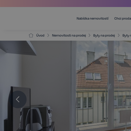
Nabídka nemovitostí
Chci proda
Úvod
Nemovitosti na prodej
Byty na prodej
Byty 