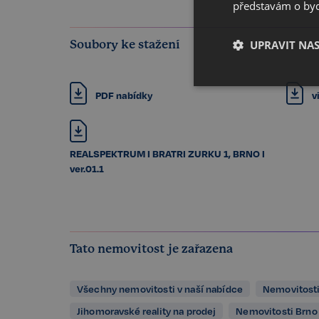
představám o bydl
Soubory ke stažení
UPRAVIT NA
Nezbytné
PDF nabídky
v
REALSPEKTRUM I BRATRI ZURKU 1, BRNO I
ver.01.1
Kategorie Nezbytné um
nelze webové stránky 
Tato nemovitost je zařazena
bezpečného provozu 
Název
Všechny nemovitosti v naší nabídce
Nemovitosti
_GRECAPTCHA
Jihomoravské reality na prodej
Nemovitosti Brno