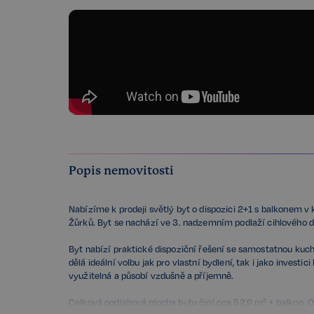
Popis nemovitosti
Nabízíme k prodeji světlý byt o dispozici 2+1 s balkonem v k
Žůrků. Byt se nachází ve 3. nadzemním podlaží cihlového d
Byt nabízí praktické dispoziční řešení se samostatnou kuch
dělá ideální volbu jak pro vlastní bydlení, tak i jako investi
využitelná a působí vzdušně a příjemně.
Celková podlahová plocha bytu činí cca 52,9 m² + balkon. O