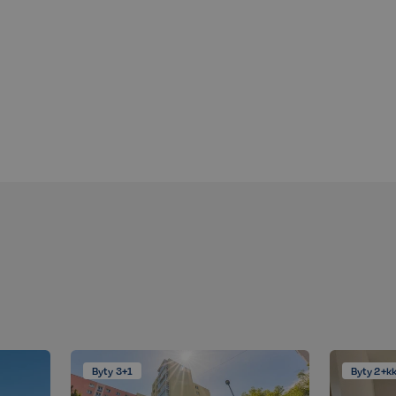
těvníka s různými
 nastavením, které
v budoucích sezeních
Popis
Popis
Byty 3+1
Byty 2+k
t
llery, aby umožnil