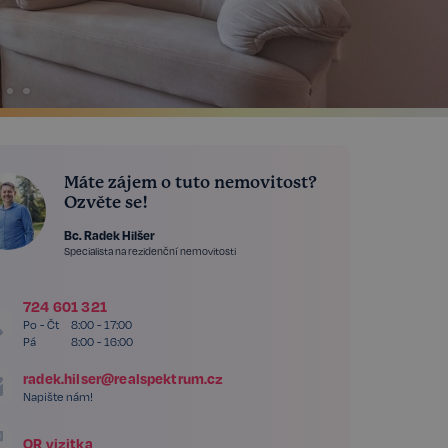
Máte zájem o tuto nemovitost?
Ozvěte se!
Bc. Radek Hilšer
Specialista na rezidenční nemovitosti
724 601 321
Po - Čt
8:00 - 17:00
Pá
8:00 - 16:00
radek.hilser@realspektrum.cz
Napište nám!
QR vizitka