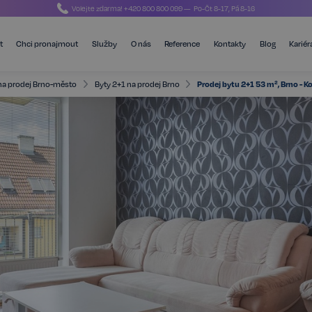
Volejte zdarma!
+420 800 800 099
— Po-Čt 8-17, Pá 8-16
t
Chci pronajmout
Služby
O nás
Reference
Kontakty
Blog
Kariér
na prodej Brno-město
Byty 2+1 na prodej Brno
Prodej bytu 2+1 53 m², Brno - 