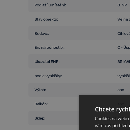
Podlaží umístění:
3. NP
Stav objektu:
Velmi 
Budova:
Cihlov
En. náročnost b.:
C - Ús
Ukazatel ENB:
85 kWh
podle vyhlášky:
vyhláš
Výtah:
ano
Balkón:
ano
Chcete rychl
Sklep:
ano
Cookies na webu R
vám čas při hled