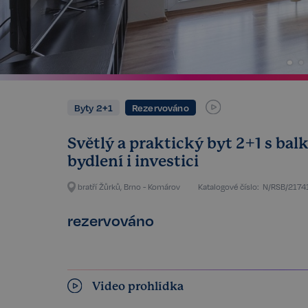
Byty 2+1
Rezervováno
Světlý a praktický byt 2+1 s ba
bydlení i investici
bratří Žůrků, Brno - Komárov
Katalogové číslo:
N/RSB/2174
rezervováno
Video prohlídka