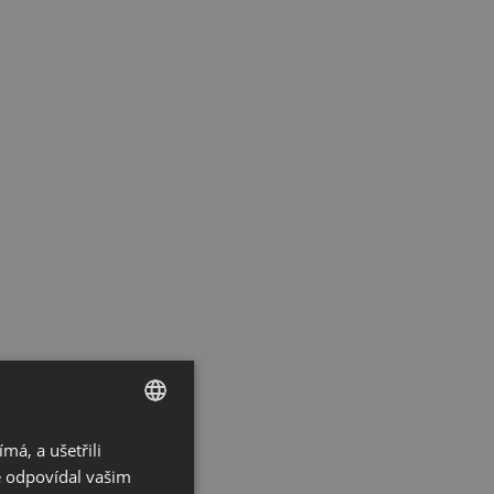
á, a ušetřili
CZECH
ě odpovídal vašim
GERMAN