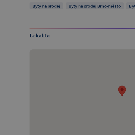
Byty na prodej
Byty na prodej Brno-město
By
CookieScriptConse
sp_t
Lokalita
sp_landing
FPGSID
PHPSESSID
udid
VISITOR_PRIVACY_