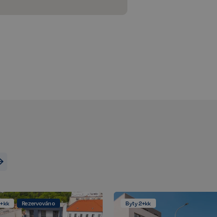
Zaznamenává údaje o souhlasu návš
zásadami ochrany osobních údajů a
zajistí, že jejich preference budou 
respektovány.
n
Storage type
Místní úložiště
Úložiště relace
Místní úložiště
Místní úložiště
ecotrack_cf_get.expires
Místní úložiště
ecotrack_cf_get
Místní úložiště
8efa067cf2e693398076a956a1c6a
Místní úložiště
Poskytovatel /
Poskytovatel / Doména
Vyprší
Vyprší
Popis
Doména
3+kk
Rezervováno
Byty 2+kk
www.realspektrum.cz
23 hodin 53 minu
vatel /
Vyprší
Popis
.realspektrum.cz
1 rok
Tento soubor cookie je obvykle nastaven společností Dsti