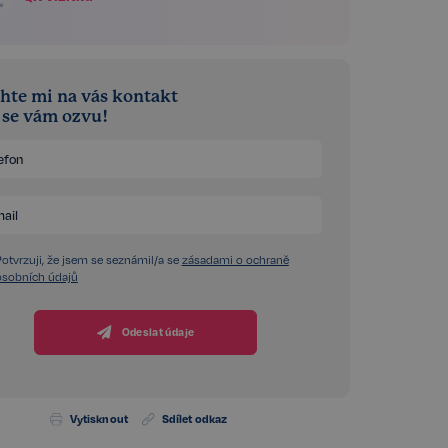
hte mi na vás kontakt
á se vám ozvu!
Potvrzuji, že jsem se seznámil/a se
zásadami o ochraně
osobních údajů
Odeslat údaje
Vytisknout
Sdílet odkaz