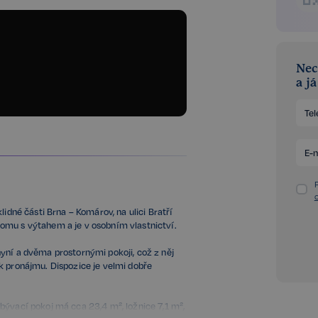
Nec
a j
lidné části Brna – Komárov, na ulici Bratří
omu s výtahem a je v osobním vlastnictví.
yní a dvěma prostornými pokoji, což z něj
ci k pronájmu. Dispozice je velmi dobře
bývací pokoj má cca 23,4 m², ložnice 7,1 m²,